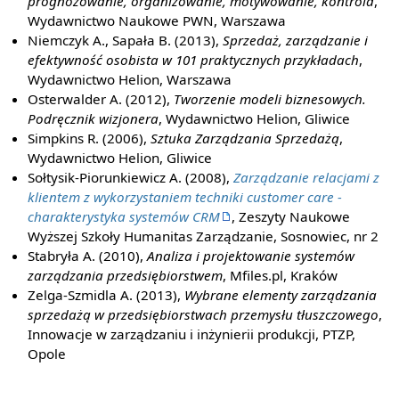
prognozowanie, organizowanie, motywowanie, kontrola
,
Wydawnictwo Naukowe PWN, Warszawa
Niemczyk A., Sapała B. (2013),
Sprzedaż, zarządzanie i
efektywność osobista w 101 praktycznych przykładach
,
Wydawnictwo Helion, Warszawa
Osterwalder A. (2012),
Tworzenie modeli biznesowych.
Podręcznik wizjonera
, Wydawnictwo Helion, Gliwice
Simpkins R. (2006),
Sztuka Zarządzania Sprzedażą
,
Wydawnictwo Helion, Gliwice
Sołtysik-Piorunkiewicz A. (2008),
Zarządzanie relacjami z
klientem z wykorzystaniem techniki customer care -
charakterystyka systemów CRM
, Zeszyty Naukowe
Wyższej Szkoły Humanitas Zarządzanie, Sosnowiec, nr 2
Stabryła A. (2010),
Analiza i projektowanie systemów
zarządzania przedsiębiorstwem
, Mfiles.pl, Kraków
Zelga-Szmidla A. (2013),
Wybrane elementy zarządzania
sprzedażą w przedsiębiorstwach przemysłu tłuszczowego
,
Innowacje w zarządzaniu i inżynierii produkcji, PTZP,
Opole