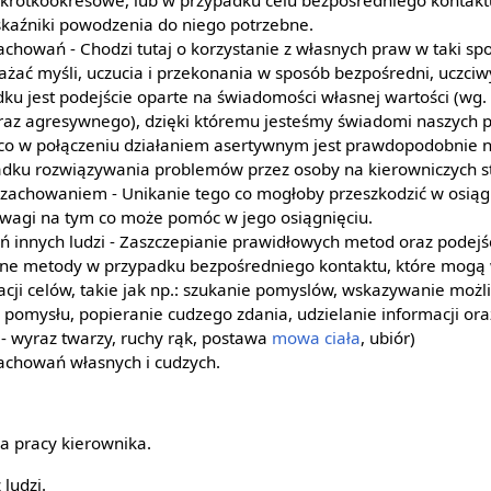
b krótkookresowe, lub w przypadku celu bezpośredniego kontaktu
kaźniki powodzenia do niego potrzebne.
howań - Chodzi tutaj o korzystanie z własnych praw w taki spo
ażać myśli, uczucia i przekonania w sposób bezpośredni, uczciw
ku jest podejście oparte na świadomości własnej wartości (wg
raz agresywnego), dzięki któremu jesteśmy świadomi naszych p
co w połączeniu działaniem asertywnym jest prawdopodobnie 
ku rozwiązywania problemów przez osoby na kierowniczych s
achowaniem - Unikanie tego co mogłoby przeszkodzić w osiągni
uwagi na tym co może pomóc w jego osiągnięciu.
ń innych ludzi - Zaszczepianie prawidłowych metod oraz pode
nne metody w przypadku bezpośredniego kontaktu, które mogą
zacji celów, takie jak np.: szukanie pomyslów, wskazywanie możli
pomysłu, popieranie cudzego zdania, udzielanie informacji or
- wyraz twarzy, ruchy rąk, postawa
mowa ciała
, ubiór)
achowań własnych i cudzych.
a pracy kierownika.
 ludzi.