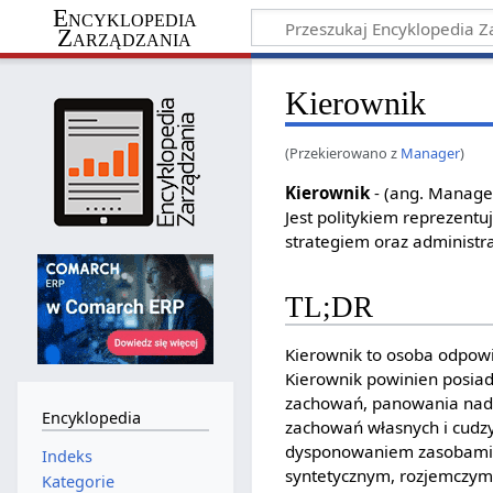
Encyklopedia
Zarządzania
Kierownik
(Przekierowano z
Manager
)
Kierownik
- (ang. Manager
Jest politykiem reprezent
strategiem oraz administr
TL;DR
Kierownik to osoba odpowi
Kierownik powinien posiad
zachowań, panowania nad 
Encyklopedia
zachowań własnych i cudzy
dysponowaniem zasobami, 
Indeks
syntetycznym, rozjemczym
Kategorie