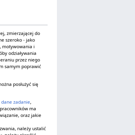
ej, zmierzającej do
ne szeroko - jako
a, motywowania i
róby odziaływania
eraniu przez niego
 tym samym poprawić
ożna posłużyć się
y
dane
zadanie
,
o pracowników ma
wiązanie, oraz jakie
wania, należy ustalić