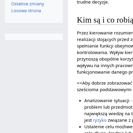
trudne decyzje.
Ostatnie zmiany
Losowa strona
Kim są i co robi
Przez kierowanie rozumiem
realizacji stojących przed
spełnianie funkcji obejmo
kontrolowania. Wpływ kier
przynoszą obopólne korzyś
wpływu na innych pracowni
funkcjonowanie danego pr
==Aby dobrze zobrazować 
sześcioma podstawowymi u
Analizowanie sytuacji 
problem lub przedmiot
największą wiedzę na te
jest
ryzyko
związane z p
Ustalenie celu możliwe