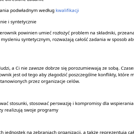
adania podwładnym według
kwalifikacji
nie i syntetycznie
ierownik powinien umieć rozłożyć problem na składniki, przeana
 mysleniu syntetycznym, rozważają całość zadania w sposob abs
z ludzi, a Ci nie zawsze dobrze się porozumiewają ze sobą. Cza
erownik jest od tego aby złagodzić poszczególne konflikty, któ
stanowionych przez organizacje celów.
ać stosunki, stosować perswazję i kompromisy dla wspierania 
rzy realizują swoje programy
h jednostek na zebraniach organizacji, a także reprezentują cał