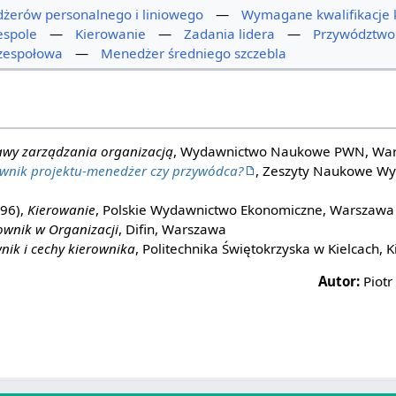
żerów personalnego i liniowego
—
Wymagane kwalifikacje 
espole
—
Kierowanie
—
Zadania lidera
—
Przywództwo
zespołowa
—
Menedżer średniego szczebla
wy zarządzania organizacją
, Wydawnictwo Naukowe PWN, Wa
wnik projektu-menedżer czy przywódca?
, Zeszyty Naukowe Wy
996),
Kierowanie
, Polskie Wydawnictwo Ekonomiczne, Warszawa
ownik w Organizacji
, Difin, Warszawa
nik i cechy kierownika
, Politechnika Świętokrzyska w Kielcach, K
Autor:
Piotr