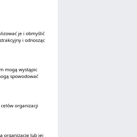
lizować je i obmyślić
trakcyjny i odnosząc
sem mogą wystąpic
re mogą spowodować
celów organizacji
ą organizację lub jej