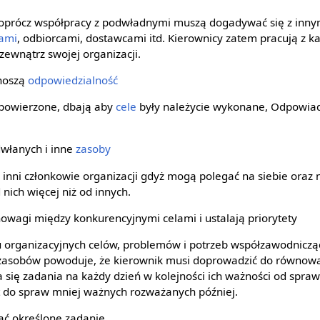
y oprócz współpracy z podwładnymi muszą dogadywać się z inn
tami
, odbiorcami, dostawcami itd. Kierownicy zatem pracują z 
zewnątrz swojej organizacji.
onoszą
odpowiedzialność
m powierzone, dbają aby
cele
były należycie wykonane, Odpowiad
dwłanych i inne
zasoby
 inni członkowie organizacji gdyż mogą polegać na siebie oraz
nich więcej niż od innych.
wagi między konkurencyjnymi celami i ustalają priorytety
u organizacyjnych celów, problemów i potrzeb współzawodnicząc
 zasobów powoduje, że kierownik musi doprowadzić do równow
a się zadania na każdy dzień w kolejności ich ważności od spra
t do spraw mniej ważnych rozważanych później.
ać określone zadanie