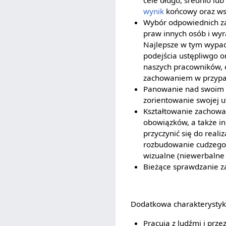
cele długo, średnio lu
wynik
końcowy oraz ws
Wybór odpowiednich zac
praw innych osób i wyr
Najlepsze w tym wypad
podejścia ustępliwgo o
naszych pracowników, 
zachowaniem w przypad
Panowanie nad swoim z
zorientowanie swojej 
Kształtowanie zachowa
obowiązków, a także i
przyczynić się do reali
rozbudowanie cudzego 
wizualne (niewerbalne 
Bieżące sprawdzanie z
Dodatkowa charakterystyk
Pracują z ludźmi i przez