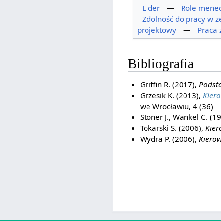
Lider
—
Role mened
Zdolność do pracy w z
projektowy
—
Praca 
Bibliografia
Griffin R. (2017),
Podsta
Grzesik K. (2013),
Kiero
we Wrocławiu, 4 (36)
Stoner J., Wankel C. (1
Tokarski S. (2006),
Kier
Wydra P. (2006),
Kierow