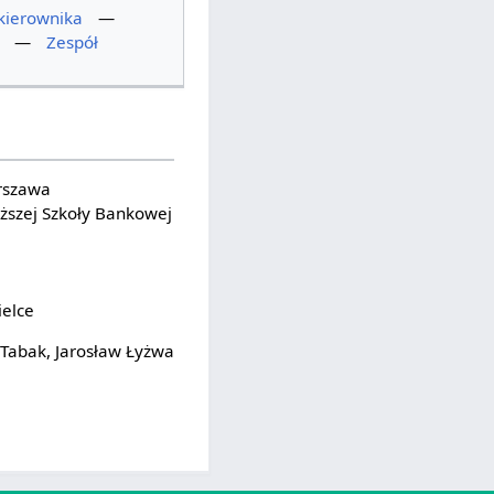
kierownika
—
—
Zespół
rszawa
ższej Szkoły Bankowej
ielce
 Tabak, Jarosław Łyżwa