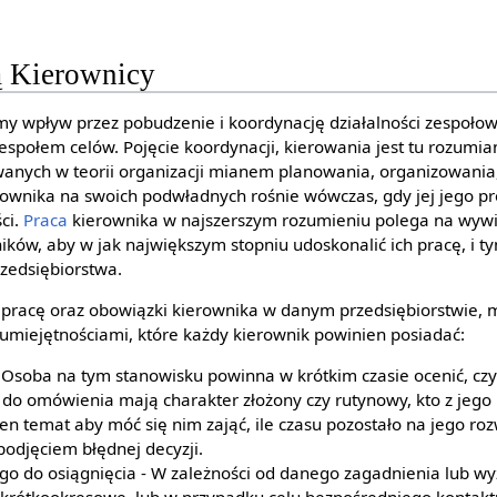
ą Kierownicy
y wpływ przez pobudzenie i koordynację działalności zespołow
 zespołem celów. Pojęcie koordynacji, kierowania jest tu rozumia
wanych w teorii organizacji mianem planowania, organizowani
ownika na swoich podwładnych rośnie wówczas, gdy jej jego p
ci.
Praca
kierownika w najszerszym rozumieniu polega na wywi
ków, aby w jak największym stopniu udoskonalić ich pracę, i
zedsiębiorstwa.
pracę oraz obowiązki kierownika w danym przedsiębiorstwie, m
miejętnościami, które każdy kierownik powinien posiadać:
- Osoba na tym stanowisku powinna w krótkim czasie ocenić, cz
 do omówienia mają charakter złożony czy rutynowy, kto z jeg
n temat aby móć się nim zająć, ile czasu pozostało na jego roz
odjęciem błędnej decyzji.
go do osiągnięcia - W zależności od danego zagadnienia lub wyz