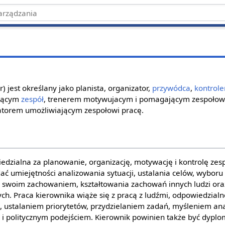
) jest określany jako planista, organizator,
przywódca
,
kontrole
ującym
zespół
, trenerem motywujacym i pomagającym zespołowi 
atorem umożliwiającym zespołowi pracę.
edzialna za planowanie, organizację, motywację i kontrolę zesp
ać umiejętności analizowania sytuacji, ustalania celów, wybor
swoim zachowaniem, kształtowania zachowań innych ludzi ora
ch. Praca kierownika wiąże się z pracą z ludźmi, odpowiedzialn
ustalaniem priorytetów, przydzielaniem zadań, myśleniem ana
 i politycznym podejściem. Kierownik powinien także być dypl