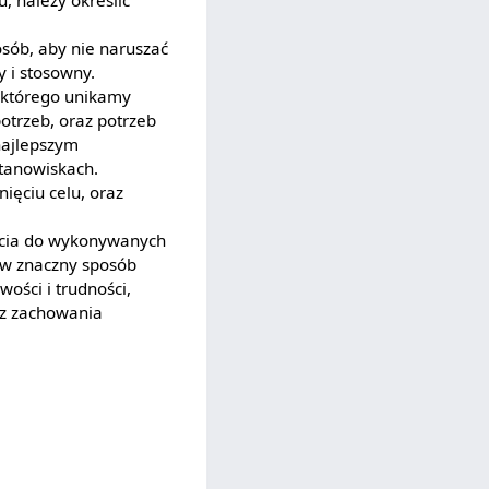
, należy określić
sób, aby nie naruszać
y i stosowny.
. którego unikamy
otrzeb, oraz potrzeb
najlepszym
tanowiskach.
ęciu celu, oraz
jścia do wykonywanych
 w znaczny sposób
wości i trudności,
az zachowania