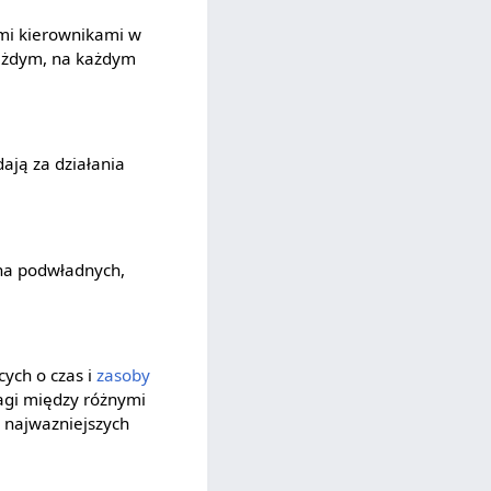
ymi kierownikami w
każdym, na każdym
ają za działania
 na podwładnych,
ych o czas i
zasoby
agi między różnymi
w najwazniejszych