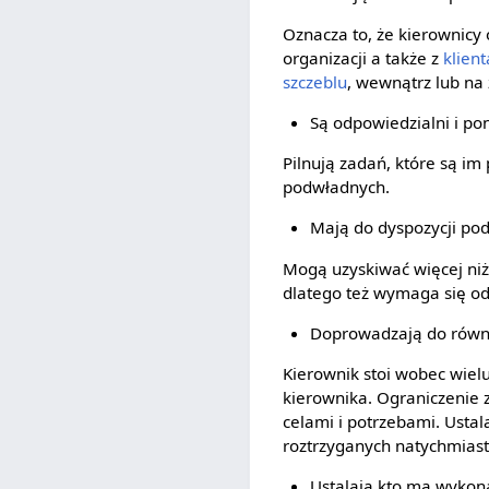
Oznacza to, że kierownic
organizacji a także z
klien
szczeblu
, wewnątrz lub na 
Są odpowiedzialni i p
Pilnują zadań, które są i
podwładnych.
Mają do dyspozycji po
Mogą uzyskiwać więcej niż
dlatego też wymaga się od 
Doprowadzają do równo
Kierownik stoi wobec wiel
kierownika. Ograniczenie
celami i potrzebami. Ustal
roztrzyganych natychmias
Ustalają kto ma wykon