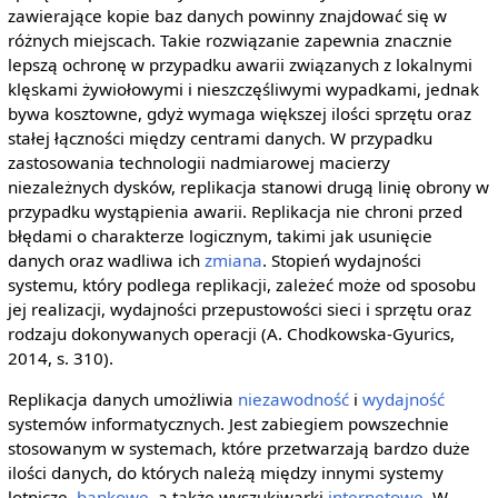
zawierające kopie baz danych powinny znajdować się w
różnych miejscach. Takie rozwiązanie zapewnia znacznie
lepszą ochronę w przypadku awarii związanych z lokalnymi
klęskami żywiołowymi i nieszczęśliwymi wypadkami, jednak
bywa kosztowne, gdyż wymaga większej ilości sprzętu oraz
stałej łączności między centrami danych. W przypadku
zastosowania technologii nadmiarowej macierzy
niezależnych dysków, replikacja stanowi drugą linię obrony w
przypadku wystąpienia awarii. Replikacja nie chroni przed
błędami o charakterze logicznym, takimi jak usunięcie
danych oraz wadliwa ich
zmiana
. Stopień wydajności
systemu, który podlega replikacji, zależeć może od sposobu
jej realizacji, wydajności przepustowości sieci i sprzętu oraz
rodzaju dokonywanych operacji (A. Chodkowska-Gyurics,
2014, s. 310).
Replikacja danych umożliwia
niezawodność
i
wydajność
systemów informatycznych. Jest zabiegiem powszechnie
stosowanym w systemach, które przetwarzają bardzo duże
ilości danych, do których należą między innymi systemy
lotnicze,
bankowe
, a także wyszukiwarki
internetowe
. W