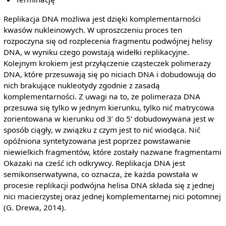
Replikacja DNA możliwa jest dzięki komplementarności
kwasów nukleinowych. W uproszczeniu proces ten
rozpoczyna się od rozplecenia fragmentu podwójnej helisy
DNA, w wyniku czego powstają widełki replikacyjne.
Kolejnym krokiem jest przyłączenie cząsteczek polimerazy
DNA, które przesuwają się po niciach DNA i dobudowują do
nich brakujące nukleotydy zgodnie z zasadą
komplementarności. Z uwagi na to, że polimeraza DNA
przesuwa się tylko w jednym kierunku, tylko nić matrycowa
zorientowana w kierunku od 3’ do 5’ dobudowywana jest w
sposób ciągły, w związku z czym jest to nić wiodąca. Nić
opóźniona syntetyzowana jest poprzez powstawanie
niewielkich fragmentów, które zostały nazwane fragmentami
Okazaki na cześć ich odkrywcy. Replikacja DNA jest
semikonserwatywna, co oznacza, że każda powstała w
procesie replikacji podwójna helisa DNA składa się z jednej
nici macierzystej oraz jednej komplementarnej nici potomnej
(G. Drewa, 2014).