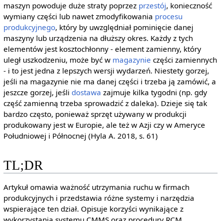
maszyn powoduje duże straty poprzez
przestój
, konieczność
wymiany części lub nawet zmodyfikowania
procesu
produkcyjnego
, który by uwzględniał pominięcie danej
maszyny lub urządzenia na dłuższy okres. Każdy z tych
elementów jest kosztochłonny - element zamienny, który
uległ uszkodzeniu, może być w
magazynie
części zamiennych
- i to jest jedna z lepszych wersji wydarzeń. Niestety gorzej,
jeśli na magazynie nie ma danej części i trzeba ją zamówić, a
jeszcze gorzej, jeśli
dostawa
zajmuje kilka tygodni (np. gdy
część zamienną trzeba sprowadzić z daleka). Dzieje się tak
bardzo często, ponieważ sprzęt używany w produkcji
produkowany jest w Europie, ale też w Azji czy w Ameryce
Południowej i Północnej (Hyla A. 2018, s. 61)
TL;DR
Artykuł omawia ważność utrzymania ruchu w firmach
produkcyjnych i przedstawia różne systemy i narzędzia
wspierające ten dział. Opisuje korzyści wynikające z
wykorzystania systemu CMMS oraz procedury RCM.