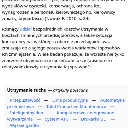
wydziałów w czystości, konserwacją, ochroną itp.,
wynagrodzenia personelu kierowniczego np. kierownicy
zmiany, brygadziści.) (Nowak E. 2010, s. 84)
Rosnący
udział
bezpośrednich kosztów utrzymania w
kosztach zmiennych przedsiębiorstwa, a także sytuacja
konkurencyjna, w której są obecnie przedsiębiorstwa,
zmuszają do ciągłego poszukiwania wariantów i sposobów
ich zmniejszenia. Wiele badań pokazuje, że wzrasta nie tylko
znaczenie utrzymania urządzeń, ale także (absolutnie i
relatywnie) koszty utrzymania tej sprawności.
Utrzymanie ruchu
—
artykuły polecane
Przepustowość
—
Linia produkcyjna
—
Automatyka
przemysłowa
—
Total Productive Maintenance
—
Inteligentny dom
—
Komputerowo zintegrowane
wytwarzanie
—
System APS
—
Drukarka 3D
—
Wąskie gardło