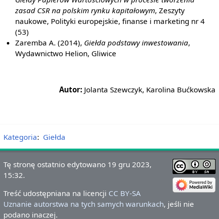
zasad CSR na polskim rynku kapitałowym
, Zeszyty
naukowe, Polityki europejskie, finanse i marketing nr 4
(53)
Zaremba A. (2014),
Giełda podstawy inwestowania
,
Wydawnictwo Helion, Gliwice
Autor:
Jolanta Szewczyk, Karolina Bućkowska
Kategoria
:
Giełda
Tę stronę ostatnio edytowano 19 gru 2023,
15:32.
Treść udostępniana na licencji
CC BY-SA
Uznanie autorstwa na tych samych warunkach
, jeśli nie
podano inaczej.