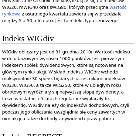
Plus zaliczane są spółki nie klasyfikujące się do indeksów
WIG20, mWIG40 oraz sWIG80, których przeciętna
wartość
rynkowa
z ostatniego kwartału zawiera się w przedziale
między 5 a 50 mln euro. Jest to indeks typu cenowego.
Indeks WIGdiv
WIGdiv obliczany jest od 31 grudnia 2010r. Wartość indeksu
w dniu bazowym wynosiła 1000 punktów. Jest pierwszym
indeksem spółek dywidendowych, które są notowane na
głównym rynku akcji. W skład indeksu WIGdiv wchodzi
maksymalnie 30 spółek będących uczestnikami indeksów
WIG30, WIG50, a także WIG250, które w ubiegłym roku
obrotowym wyróżniały się najwyższą stopą dywidendy, a
także w ostatnich 5 latach regularnie wypłacały tę
dywidendę. WIGdiv należy do indeksów dochodowych, czyli
podczas jego obliczania uwzględnia się ceny zawartych w
nim akcji a także dochody z dywidend i praw poboru.