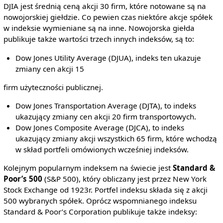
DJIA jest średnią ceną akcji 30 firm, które notowane są na
nowojorskiej giełdzie. Co pewien czas niektóre akcje spółek
w indeksie wymieniane są na inne. Nowojorska giełda
publikuje także wartości trzech innych indeksów, są to:
Dow Jones Utility Average (DJUA), indeks ten ukazuje
zmiany cen akcji 15
firm użyteczności publicznej.
Dow Jones Transportation Average (DJTA), to indeks
ukazujący zmiany cen akcji 20 firm transportowych.
Dow Jones Composite Average (DJCA), to indeks
ukazujący zmiany akcji wszystkich 65 firm, które wchodzą
w skład portfeli omówionych wcześniej indeksów.
Kolejnym popularnym indeksem na świecie jest
Standard &
Poor’s 500
(S&P 500), który obliczany jest przez New York
Stock Exchange od 1923r. Portfel indeksu składa się z akcji
500 wybranych spółek. Oprócz wspomnianego indeksu
Standard & Poor’s Corporation publikuje także indeksy: