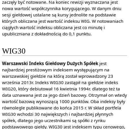
zaczęły być notowane. Na koniec rewizji wyznaczana jest
nowa wartość współczynnika korygującego. W danym dniu
sesji giełdowej ustalane są kursy jednolite na podstawie
których obliczana jest wartość indeksu WIG. W notowaniach
ciągłych wartość indeksu obliczana jest co minutę i
upubliczniana z dokładnością do 0,1 punktu.
WIG30
Warszawski Indeks Giełdowy Dużych Spółek
jest
najbardziej prestiżowym indeksem występującym na
warszawskiej giełdzie na którą został wprowadzony 23
września 2013r. Indeks WIG30 zastąpił na giełdzie indeks
WIG20, który debiutował 16 kwietnia 1994r. dlatego też ta
data uznawana jest za jego dzień bazowy. Otrzymał on wtedy
wartość bazową wynoszącą 1000 punktów. Oba indeksy były
równolegle publikowane do końca 2015 r. W skład portfela
WIG30 wchodzi 30 największych i najbardziej płynnych
spółek, dlatego jego uczestnikami są spółki z rynku
podstawowego giełdy. WIG30 jest indeksem typu cenowego,