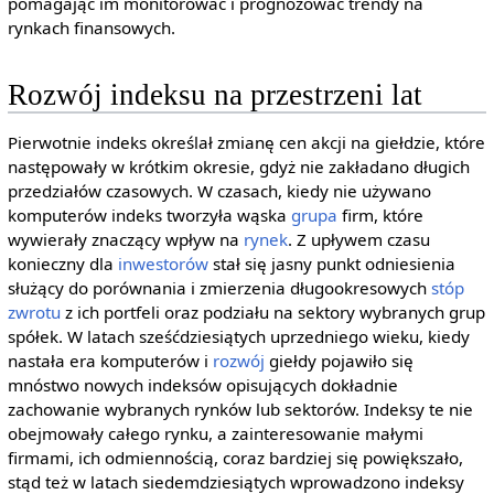
pomagając im monitorować i prognozować trendy na
rynkach finansowych.
Rozwój indeksu na przestrzeni lat
Pierwotnie indeks określał zmianę cen akcji na giełdzie, które
następowały w krótkim okresie, gdyż nie zakładano długich
przedziałów czasowych. W czasach, kiedy nie używano
komputerów indeks tworzyła wąska
grupa
firm, które
wywierały znaczący wpływ na
rynek
. Z upływem czasu
konieczny dla
inwestorów
stał się jasny punkt odniesienia
służący do porównania i zmierzenia długookresowych
stóp
zwrotu
z ich portfeli oraz podziału na sektory wybranych grup
spółek. W latach sześćdziesiątych uprzedniego wieku, kiedy
nastała era komputerów i
rozwój
giełdy pojawiło się
mnóstwo nowych indeksów opisujących dokładnie
zachowanie wybranych rynków lub sektorów. Indeksy te nie
obejmowały całego rynku, a zainteresowanie małymi
firmami, ich odmiennością, coraz bardziej się powiększało,
stąd też w latach siedemdziesiątych wprowadzono indeksy