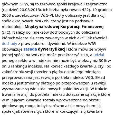
głównym GPW, są to zarówno spółki krajowe i zagraniczne
(na dzień 20.08.2013r. ich liczba była równa 422). 19 grudnia
2003 r. zadebiutował WIG-PL który obliczany jest dla akcji
spółek krajowych. WIG obliczany jest na podstawie
metodologii
Międzynarodowej Korporacji Finansowej
(IFC). Należy do indeksów dochodowych do obliczania
których włącza się ceny zawartych w nich akcji jak również
dochody
z praw poboru i dywidend. W indeksie WIG
obowiązuje
zasada
dywersyfikacji
która mówi że wpływ
jednej spółki na WIG nie może przekroczyć 10%, a
udział
jednego sektora w indeksie nie może być większy niż 30% w
dniu rankingu indeksu. Na koniec każdego kwartału, czyli po
zakończeniu sesji trzeciego piątku ostatniego miesiąca
przeprowadzana jest rewizja portfela indeksu WIG. Skład
indeksu jest zmienny dlatego po przeprowadzeniu rewizji
wyznaczane są wielkości nowych pakietów akcji. W trakcie
trwania rewizji do portfela indeksu dołączane są akcje które
w mijającym kwartale zostały wprowadzone do obrotu
giełdowego, mogą to być zarówno akcje nowych emisji
spółek jak również tych które w kończącym się kwartale