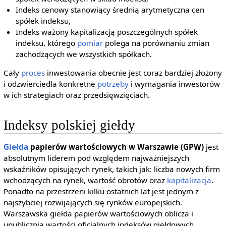
Indeks cenowy stanowiący średnią arytmetyczna cen
spółek indeksu,
Indeks ważony kapitalizacją poszczególnych spółek
indeksu, którego
pomiar
polega na porównaniu zmian
zachodzących we wszystkich spółkach.
Cały
proces
inwestowania obecnie jest coraz bardziej złożony
i odzwierciedla konkretne
potrzeby
i wymagania inwestorów
w ich strategiach oraz przedsięwzięciach.
Indeksy polskiej giełdy
Giełda
papierów wartościowych w Warszawie (GPW)
jest
absolutnym liderem pod względem najważniejszych
wskaźników opisujących rynek, takich jak: liczba nowych firm
wchodzących na rynek, wartość obrotów oraz
kapitalizacja
.
Ponadto na przestrzeni kilku ostatnich lat jest jednym z
najszybciej rozwijających się rynków europejskich.
Warszawska giełda papierów wartościowych oblicza i
upublicznia wartości oficjalnych indeksów giełdowych