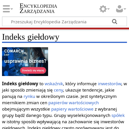
Encyklopedia
Zarządzania
Indeks giełdowy
Indeks giełdowy
to
wskaźnik
, który informuje
inwestorów
, w
jaki sposób zmieniają się
ceny
, ukazuje tendencje, jakie
panują na
rynku
w określonym czasie. Jest syntetycznym
miernikiem zmian cen
papierów wartościowych
obejmującym wszystkie
papiery wartościowe
z wybranej
grupy bądź danego typu. Grupy wyselekcjonowanych
spółek
w istotny sposób wpływającą na zachowanie się inwestorów
giełdowych. Indeks giełdowy często porównywany jest do