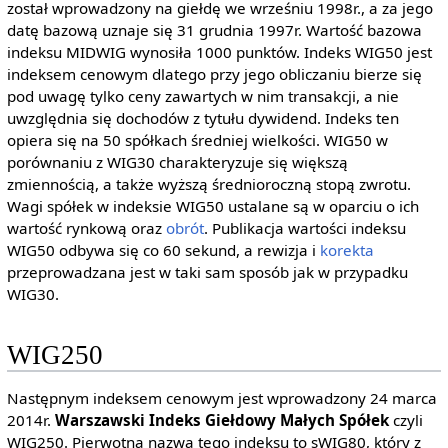
został wprowadzony na giełdę we wrześniu 1998r., a za jego
datę bazową uznaje się 31 grudnia 1997r. Wartość bazowa
indeksu MIDWIG wynosiła 1000 punktów. Indeks WIG50 jest
indeksem cenowym dlatego przy jego obliczaniu bierze się
pod uwagę tylko ceny zawartych w nim transakcji, a nie
uwzględnia się dochodów z tytułu dywidend. Indeks ten
opiera się na 50 spółkach średniej wielkości. WIG50 w
porównaniu z WIG30 charakteryzuje się większą
zmiennością, a także wyższą średnioroczną stopą zwrotu.
Wagi spółek w indeksie WIG50 ustalane są w oparciu o ich
wartość rynkową oraz
obrót
. Publikacja wartości indeksu
WIG50 odbywa się co 60 sekund, a rewizja i
korekta
przeprowadzana jest w taki sam sposób jak w przypadku
WIG30.
WIG250
Następnym indeksem cenowym jest wprowadzony 24 marca
2014r.
Warszawski Indeks Giełdowy Małych Spółek
czyli
WIG250. Pierwotna nazwa tego indeksu to sWIG80, który z