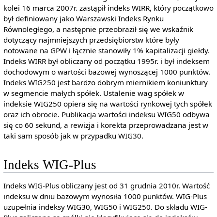
kolei 16 marca 2007r. zastąpił indeks WIRR, który początkowo
był definiowany jako Warszawski Indeks Rynku
Równoległego, a następnie przeobraził się we wskaźnik
dotyczący najmniejszych przedsiębiorstw które były
notowane na GPW i łącznie stanowiły 1% kapitalizacji giełdy.
Indeks WIRR był obliczany od początku 1995r. i był indeksem
dochodowym o wartości bazowej wynoszącej 1000 punktów.
Indeks WIG250 jest bardzo dobrym miernikiem koniunktury
w segmencie małych spółek. Ustalenie wag spółek w
indeksie WIG250 opiera się na wartości rynkowej tych spółek
oraz ich obrocie. Publikacja wartości indeksu WIG50 odbywa
się co 60 sekund, a rewizja i korekta przeprowadzana jest w
taki sam sposób jak w przypadku WIG30.
Indeks WIG-Plus
Indeks WIG-Plus obliczany jest od 31 grudnia 2010r. Wartość
indeksu w dniu bazowym wynosiła 1000 punktów. WIG-Plus
uzupełnia indeksy WIG30, WIG50 i WIG250. Do składu WIG-