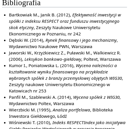
Bibliografia
Bartkowiak M., Janik B. (2012),
Efektywność inwestycji w
spółki z indeksu RESPECT oraz funduszu inwestycyjnego
skok etyczny
, Zeszyty Naukowe Uniwersytetu
Ekonomicznego w Poznaniu, nr 242
Dębski W. (2014),
Rynek finansowy i jego mechanizmy
,
Wydawnictwo Naukowe PWN, Warszawa
Jaworski W., Krzyżkiewicz Z., Puławski M., Walkiewicz R.
(2006),
Leksykon bankowo-giełdowy
, Poltext, Warszawa
Kumor I., Poniatowska L. (2016),
Wycena należności a
kształtowanie wyniku finansowego na przykładzie
wybranych spółek z branży przemysłowej objętych WIG30
,
Zeszyty naukowe Uniwersytetu Ekonomicznego w
Katowicach nr 253
Panfil M., Szablewski A. (2014),
Wycena spółek z WIG30
,
Wydawnictwo Poltex, Warszawa
Wierzbicki M. (1995),
Analiza portfelowa
, Biblioteka
Inwestora Giełdowego, Łódź
Wiśniewski T. (2010),
Indeks RESPECTIndex jako inicjatywa
Giełdy Papierów Wartościowych w procesie tworzenia