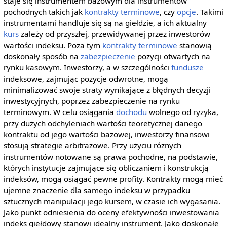
staje się instrumentem bazowym dla instrumentów
pochodnych takich jak
kontrakty terminowe
, czy
opcje
. Takimi
instrumentami handluje się są na giełdzie, a ich aktualny
kurs
zależy od przyszłej, przewidywanej przez inwestorów
wartości indeksu. Poza tym
kontrakty terminowe
stanowią
doskonały sposób na
zabezpieczenie
pozycji otwartych na
rynku kasowym. Inwestorzy, a w szczególności
fundusze
indeksowe, zajmując pozycje odwrotne, mogą
minimalizować swoje straty wynikające z błędnych decyzji
inwestycyjnych, poprzez zabezpieczenie na rynku
terminowym. W celu osiągania
dochodu
wolnego od ryzyka,
przy dużych odchyleniach wartości teoretycznej danego
kontraktu od jego wartości bazowej, inwestorzy finansowi
stosują strategie arbitrażowe. Przy użyciu różnych
instrumentów notowane są prawa pochodne, na podstawie,
których instytucje zajmujące się obliczaniem i konstrukcją
indeksów, mogą osiągać pewne profity. Kontrakty mogą mieć
ujemne znaczenie dla samego indeksu w przypadku
sztucznych manipulacji jego kursem, w czasie ich wygasania.
Jako punkt odniesienia do oceny efektywności inwestowania
indeks giełdowy stanowi idealny instrument. Jako doskonałe