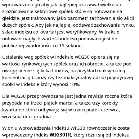
wprowadzono go aby jak najlepiej ukazywał wielkość i
zróżnicowanie sektorowe spółek które są notowane na
giełdzie. Jest traktowany jako barometr zachowania się akcji
dużych spółek. Aby jak najlepiej oddawać zachowanie rynku,
skład indeksu co kwartał jest weryfikowany. W trakcie
notowań ciągłych wartość indeksu podawana jest do
publicznej wiadomości co 15 sekund.
Ustalanie wag spółek w indeksie WIG30 opiera się na
wartości rynkowej tych spółek oraz ich obrocie, a także pod
uwagę bierze się kilka limitów, na przykład maksymalną
koncentrację branży czy też maksymalny udział pojedynczej
spółki w indeksie który wynosi 10%.
Dla WIG30 przeprowadzana jest jedna rewizja roczna która
przypada na trzeci piątek marca, a także trzy korekty
kwartalne które odbywają się w trzeci piątek czerwca,
września oraz grudnia.
W dniu wprowadzenia indeksu WIG30 równocześnie został
wprowadzony indeks
WIG30TR
, który różni się od indeksu