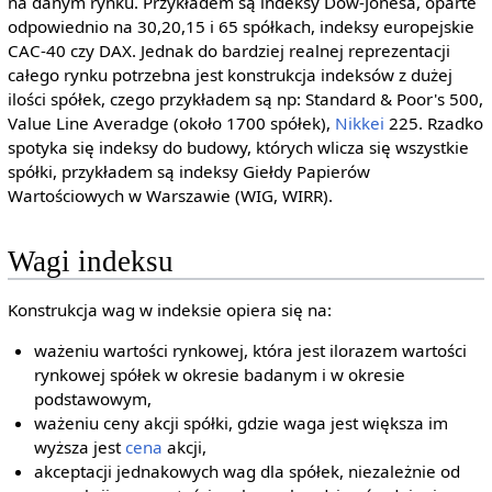
na danym rynku. Przykładem są indeksy Dow-Jonesa, oparte
odpowiednio na 30,20,15 i 65 spółkach, indeksy europejskie
CAC-40 czy DAX. Jednak do bardziej realnej reprezentacji
całego rynku potrzebna jest konstrukcja indeksów z dużej
ilości spółek, czego przykładem są np: Standard & Poor's 500,
Value Line Averadge (około 1700 spółek),
Nikkei
225. Rzadko
spotyka się indeksy do budowy, których wlicza się wszystkie
spółki, przykładem są indeksy Giełdy Papierów
Wartościowych w Warszawie (WIG, WIRR).
Wagi indeksu
Konstrukcja wag w indeksie opiera się na:
ważeniu wartości rynkowej, która jest ilorazem wartości
rynkowej spółek w okresie badanym i w okresie
podstawowym,
ważeniu ceny akcji spółki, gdzie waga jest większa im
wyższa jest
cena
akcji,
akceptacji jednakowych wag dla spółek, niezależnie od