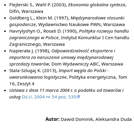
Flejterski S., Wahl P. (2003),
Ekonomia globalna synteza
,
Difin, Warszawa
Goldberg L., Klein M. (1997),
Międzynarodowe stosunki
gospodarcze
, Wydawnictwo Naukowe PWN, Warszawa
Havrylyshyn O., Rosati D. (1990),
Polityka rozwoju handlu
zagranicznego w Polsce
, Instytut Koniunktur I Cen handlu
Zagranicznego, Warszawa
Napierała J. (1998),
Odpowiedzialność eksportera i
importera za naruszenie umowy międzynarodowej
sprzedaży towarów
, Dom Wydawniczy ABC, Warszawa
Stala-Szlugaj K. (2013),
Import węgla do Polski -
uwarunkowania logistyczne
, Polityka energetyczna, Tom
16, Zeszyt 4
Ustawa z dnia 11 marca 2004 r. o podatku od towarów i
usług
Dz.U. 2004 nr 54 poz. 535
Autor:
Dawid Dominik, Aleksandra Duda