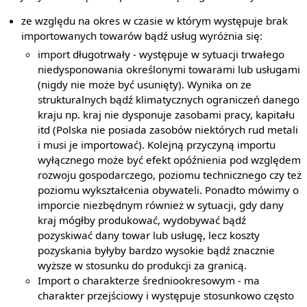
ze względu na okres w czasie w którym występuje brak
importowanych towarów bądź usług wyróżnia się:
import długotrwały - występuje w sytuacji trwałego
niedysponowania określonymi towarami lub usługami
(nigdy nie może być usunięty). Wynika on ze
strukturalnych bądź klimatycznych ograniczeń danego
kraju np. kraj nie dysponuje zasobami pracy, kapitału
itd (Polska nie posiada zasobów niektórych rud metali
i musi je importować). Kolejną przyczyną importu
wyłącznego może być efekt opóźnienia pod względem
rozwoju gospodarczego, poziomu technicznego czy też
poziomu wykształcenia obywateli. Ponadto mówimy o
imporcie niezbędnym również w sytuacji, gdy dany
kraj mógłby produkować, wydobywać bądź
pozyskiwać dany towar lub usługę, lecz koszty
pozyskania byłyby bardzo wysokie bądź znacznie
wyższe w stosunku do produkcji za granicą.
Import o charakterze średniookresowym - ma
charakter przejściowy i występuje stosunkowo często