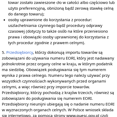
towar zostało zawieszone cło w całości albo częściowo lub
użyto preferencyjną, obniżoną bądź zerową stawkę celną
do danego towaru);
osoby uprawnione do korzystania z procedur:
uszlachetniania czynnego bądź procedury odprawy
czasowej (dotyczy to także osób na które przeniesiono
prawa i obowiązki osoby uprawnionej do korzystania z
tych procedur zgodnie z prawem celnym).
5.
Przedsiębiorcy
, którzy dokonują importu towarów są
zobowiązani do używania numeru EORI, który jest nadawany
jednokrotnie przez organy celne w kraju, w którym podatnik
ma siedzibę. Obowiązek posługiwania się tym numerem
wynika z prawa celnego. Numeru tego należy używać przy
wszystkich czynnościach wykonywanych przed organami
celnymi, a więc również przy imporcie towarów.
Przedsiębiorcy, którzy pochodzą z krajów trzecich, również są
zobowiązani do posługiwania się numerem EORI.
Przedsiębiorcy nieunijni ubiegają się o nadanie numeru EORI
w wyznaczonych organach celnych. W Polsce wniosek składa
się internetowo, za pomocą strony www.puesc.gov.pl czyli