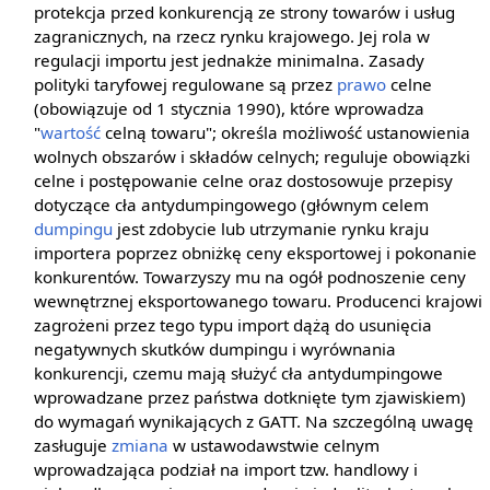
protekcja przed konkurencją ze strony towarów i usług
zagranicznych, na rzecz rynku krajowego. Jej rola w
regulacji importu jest jednakże minimalna. Zasady
polityki taryfowej regulowane są przez
prawo
celne
(obowiązuje od 1 stycznia 1990), które wprowadza
"
wartość
celną towaru"; określa możliwość ustanowienia
wolnych obszarów i składów celnych; reguluje obowiązki
celne i postępowanie celne oraz dostosowuje przepisy
dotyczące cła antydumpingowego (głównym celem
dumpingu
jest zdobycie lub utrzymanie rynku kraju
importera poprzez obniżkę ceny eksportowej i pokonanie
konkurentów. Towarzyszy mu na ogół podnoszenie ceny
wewnętrznej eksportowanego towaru. Producenci krajowi
zagrożeni przez tego typu import dążą do usunięcia
negatywnych skutków dumpingu i wyrównania
konkurencji, czemu mają służyć cła antydumpingowe
wprowadzane przez państwa dotknięte tym zjawiskiem)
do wymagań wynikających z GATT. Na szczególną uwagę
zasługuje
zmiana
w ustawodawstwie celnym
wprowadzająca podział na import tzw. handlowy i