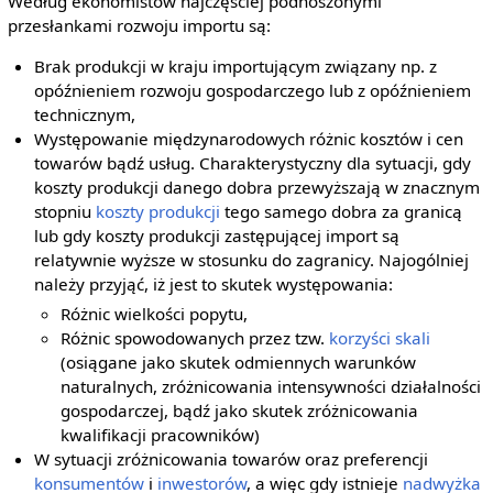
Według ekonomistów najczęściej podnoszonymi
przesłankami rozwoju importu są:
Brak produkcji w kraju importującym związany np. z
opóźnieniem rozwoju gospodarczego lub z opóźnieniem
technicznym,
Występowanie międzynarodowych różnic kosztów i cen
towarów bądź usług. Charakterystyczny dla sytuacji, gdy
koszty produkcji danego dobra przewyższają w znacznym
stopniu
koszty produkcji
tego samego dobra za granicą
lub gdy koszty produkcji zastępującej import są
relatywnie wyższe w stosunku do zagranicy. Najogólniej
należy przyjąć, iż jest to skutek występowania:
Różnic wielkości popytu,
Różnic spowodowanych przez tzw.
korzyści skali
(osiągane jako skutek odmiennych warunków
naturalnych, zróżnicowania intensywności działalności
gospodarczej, bądź jako skutek zróżnicowania
kwalifikacji pracowników)
W sytuacji zróżnicowania towarów oraz preferencji
konsumentów
i
inwestorów
, a więc gdy istnieje
nadwyżka