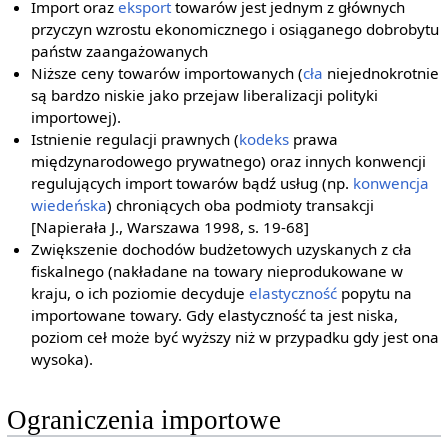
Import oraz
eksport
towarów jest jednym z głównych
przyczyn wzrostu ekonomicznego i osiąganego dobrobytu
państw zaangażowanych
Niższe ceny towarów importowanych (
cła
niejednokrotnie
są bardzo niskie jako przejaw liberalizacji polityki
importowej).
Istnienie regulacji prawnych (
kodeks
prawa
międzynarodowego prywatnego) oraz innych konwencji
regulujących import towarów bądź usług (np.
konwencja
wiedeńska
) chroniących oba podmioty transakcji
[Napierała J., Warszawa 1998, s. 19-68]
Zwiększenie dochodów budżetowych uzyskanych z cła
fiskalnego (nakładane na towary nieprodukowane w
kraju, o ich poziomie decyduje
elastyczność
popytu na
importowane towary. Gdy elastyczność ta jest niska,
poziom ceł może być wyższy niż w przypadku gdy jest ona
wysoka).
Ograniczenia importowe