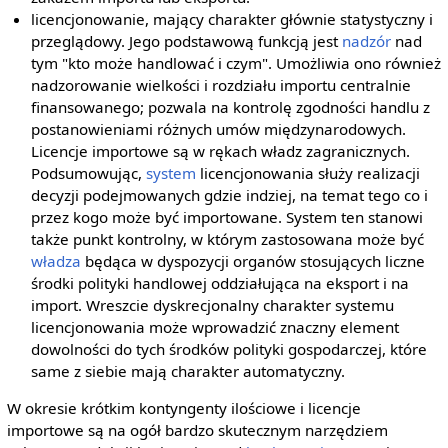
licencjonowanie, mający charakter głównie statystyczny i
przeglądowy. Jego podstawową funkcją jest
nadzór
nad
tym "kto może handlować i czym". Umożliwia ono również
nadzorowanie wielkości i rozdziału importu centralnie
finansowanego; pozwala na kontrolę zgodności handlu z
postanowieniami różnych umów międzynarodowych.
Licencje importowe są w rękach władz zagranicznych.
Podsumowując,
system
licencjonowania służy realizacji
decyzji podejmowanych gdzie indziej, na temat tego co i
przez kogo może być importowane. System ten stanowi
także punkt kontrolny, w którym zastosowana może być
władza
będąca w dyspozycji organów stosujących liczne
środki polityki handlowej oddziałująca na eksport i na
import. Wreszcie dyskrecjonalny charakter systemu
licencjonowania może wprowadzić znaczny element
dowolności do tych środków polityki gospodarczej, które
same z siebie mają charakter automatyczny.
W okresie krótkim kontyngenty ilościowe i licencje
importowe są na ogół bardzo skutecznym narzędziem