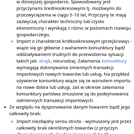
w dzisiejszej gospodarce. Spowodowany jest
przyczynami średniookresowymi tj. możliwymi do
przezwyciężenia w ciągu 5-10 lat, Przyczyny te mają
zazwyczaj charakter techniczny lub czysto
ekonomiczny i wynikają z różnic w poziomach rozwoju
gospodarczego,
Import o charakterze krótkookresowym (przejściowy) -
wiąże się go głównie z wahaniem koniunktury bądź
oddziaływaniem trudnych do przewidzenia sytuacji
takich jak:
strajk
, nieurodzaj. Załamania
koniunktury
wymagają dokonywania zmiennych transakcji
importowych nowych towarów lub usług. Na przykład
ożywienie koniunktury wiąże się ze wzrostem importu
na nowe dobra lub usługi, zaś w okresie załamania
koniunktury państwa zmuszone są do podejmowania
odmiennych transakcji importowych.
Ze względu na dysponowanie danym towarem bądź jego
całkowity brak:
Import niezbędny sensu stricto - wymuszony jest przez
całkowity brak określonych towarów (z przyczyn