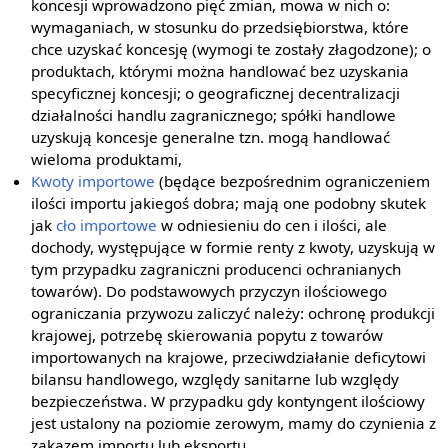
koncesji wprowadzono pięć zmian, mowa w nich o:
wymaganiach, w stosunku do przedsiębiorstwa, które
chce uzyskać koncesję (wymogi te zostały złagodzone); o
produktach, którymi można handlować bez uzyskania
specyficznej koncesji; o geograficznej decentralizacji
działalności handlu zagranicznego; spółki handlowe
uzyskują koncesje generalne tzn. mogą handlować
wieloma produktami,
Kwoty importowe
(będące bezpośrednim ograniczeniem
ilości importu jakiegoś dobra; mają one podobny skutek
jak
cło importowe
w odniesieniu do cen i ilości, ale
dochody, występujące w formie renty z kwoty, uzyskują w
tym przypadku zagraniczni producenci ochranianych
towarów). Do podstawowych przyczyn ilościowego
ograniczania przywozu zaliczyć należy: ochronę produkcji
krajowej, potrzebę skierowania popytu z towarów
importowanych na krajowe, przeciwdziałanie deficytowi
bilansu handlowego, względy sanitarne lub względy
bezpieczeństwa. W przypadku gdy kontyngent ilościowy
jest ustalony na poziomie zerowym, mamy do czynienia z
zakazem importu lub eksportu.