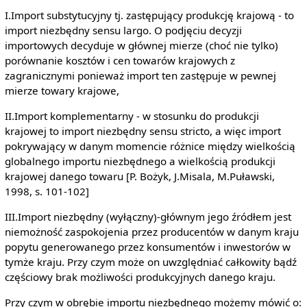
I.Import substytucyjny tj. zastępujący produkcję krajową - to
import niezbędny sensu largo. O podjęciu decyzji
importowych decyduje w głównej mierze (choć nie tylko)
porównanie kosztów i cen towarów krajowych z
zagranicznymi ponieważ import ten zastępuje w pewnej
mierze towary krajowe,
II.Import komplementarny - w stosunku do produkcji
krajowej to import niezbędny sensu stricto, a więc import
pokrywający w danym momencie różnice między wielkością
globalnego importu niezbędnego a wielkością produkcji
krajowej danego towaru [P. Bożyk, J.Misala, M.Puławski,
1998, s. 101-102]
III.Import niezbędny (wyłączny)-głównym jego źródłem jest
niemożność zaspokojenia przez producentów w danym kraju
popytu generowanego przez konsumentów i inwestorów w
tymże kraju. Przy czym może on uwzględniać całkowity bądź
częściowy brak możliwości produkcyjnych danego kraju.
Przy czym w obrębie importu niezbędnego możemy mówić o: