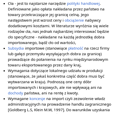
Cła - jest to najstarsze narzędzie
polityki handlowej
.
Definiowane jako opłata nakładana przez państwo na
towary przekraczające jej granicę celną. Jego
następstwem jest wzrost ceny i
obciążenie
nabywcy
dodatkowymi kosztami. W literaturze wyróżnia się wiele
rodzajów cła, nas jednak najbardziej interesować będzie
cło specyficzne - nakładane na każdą jednostkę dobra
importowanego, bądź cło od wartości,
Subsydia
importowe (stanowiące
płatność
na rzecz firmy
lub gałęzi przemysłu wysyłających dobra za granicę)
prowadzące do potanienia na rynku międzynarodowym
towaru eksportowanego przez dany kraj,
Wymagania dotyczące lokalnego udziału w produkcji
(stanowiące, że jakaś konkretna część dobra musi być
wytwarzana w kraju). Podnoszą one ceny dóbr
importowanych i krajowych, ale nie wpływają ani na
dochody
państwa, ani na rentę z kwoty.
Wymagane
koncesje
na import czyli zezwolenie władz
administracyjnych na prowadzenie handlu zagranicznego
[Goldberg L.S, Klein M.W, 1997]. Do warunków uzyskania