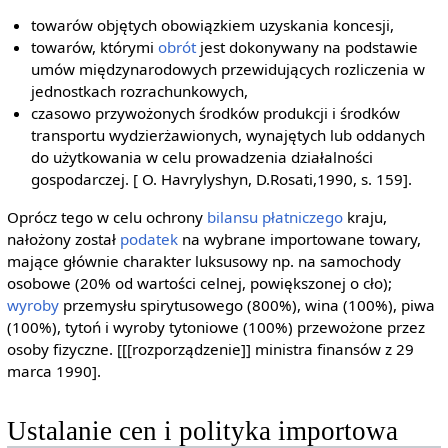
towarów objętych obowiązkiem uzyskania koncesji,
towarów, którymi
obrót
jest dokonywany na podstawie
umów międzynarodowych przewidujących rozliczenia w
jednostkach rozrachunkowych,
czasowo przywożonych środków produkcji i środków
transportu wydzierżawionych, wynajętych lub oddanych
do użytkowania w celu prowadzenia działalności
gospodarczej. [ O. Havrylyshyn, D.Rosati,1990, s. 159].
Oprócz tego w celu ochrony
bilansu płatniczego
kraju,
nałożony został
podatek
na wybrane importowane towary,
mające głównie charakter luksusowy np. na samochody
osobowe (20% od wartości celnej, powiększonej o cło);
wyroby
przemysłu spirytusowego (800%), wina (100%), piwa
(100%), tytoń i wyroby tytoniowe (100%) przewożone przez
osoby fizyczne. [[[rozporządzenie]] ministra finansów z 29
marca 1990].
Ustalanie cen i polityka importowa