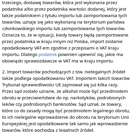
trzeciego, dostawę towarów, która jest wykonana przez
podatnika albo przez podatnika wartości dodanej, który jest
także podatnikiem z tytułu importu lub zaimportowania tych
towarów, uznaje się jako wykonaną na terytorium państwa
członkowskiego importu lub zaimportowania tych towarów.
Oznacza to, że w sytuacji, kiedy towary będą zaimportowane
przez podatnika w kraju innym niż Polska, import zostanie
opodatkowany VAT-em zgodnie z przepisami o VAT kraju
importu. Dlatego
podatnik
powinien upewnić się, jakie ma
obowiązki sprawozdawcze w VAT ma w kraju importu.
2. Import towarów pochodzących z tzw. nielegalnych źródeł
także podlega opodatkowaniu VAT. Importem takich towarów
Trybunał sprawiedliwości UE zajmował się już kilka razy.
Przez sąd zostało uznane, że alkohol może być przedmiotem
obrotu w przeciwieństwie do np. narkotyków, podrobionych
leków czy podrobionych banknotów. Sąd uznał, że towary,
które co do zasady mogą być przedmiotem legalnego obrotu,
to ich nielegalne wprowadzenie do obrotu na terytorium Unii
Europejskiej jest opodatkowane tak samo jak wprowadzenie
towarów, które pochodzą z legalnych źródeł.