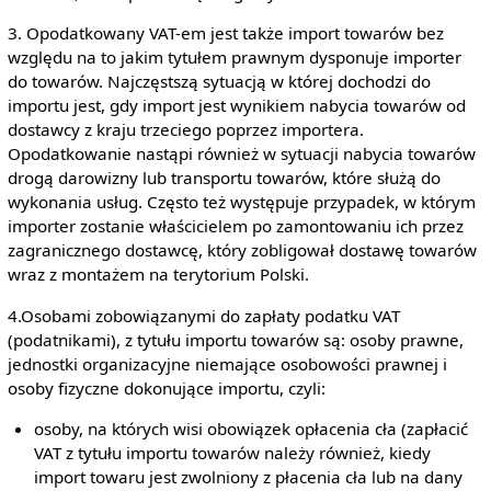
3. Opodatkowany VAT-em jest także import towarów bez
względu na to jakim tytułem prawnym dysponuje importer
do towarów. Najczęstszą sytuacją w której dochodzi do
importu jest, gdy import jest wynikiem nabycia towarów od
dostawcy z kraju trzeciego poprzez importera.
Opodatkowanie nastąpi również w sytuacji nabycia towarów
drogą darowizny lub transportu towarów, które służą do
wykonania usług. Często też występuje przypadek, w którym
importer zostanie właścicielem po zamontowaniu ich przez
zagranicznego dostawcę, który zobligował dostawę towarów
wraz z montażem na terytorium Polski.
4.Osobami zobowiązanymi do zapłaty podatku VAT
(podatnikami), z tytułu importu towarów są: osoby prawne,
jednostki organizacyjne niemające osobowości prawnej i
osoby fizyczne dokonujące importu, czyli:
osoby, na których wisi obowiązek opłacenia cła (zapłacić
VAT z tytułu importu towarów należy również, kiedy
import towaru jest zwolniony z płacenia cła lub na dany