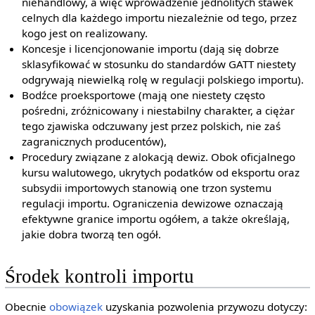
niehandlowy, a więc wprowadzenie jednolitych stawek
celnych dla każdego importu niezależnie od tego, przez
kogo jest on realizowany.
Koncesje i licencjonowanie importu (dają się dobrze
sklasyfikować w stosunku do standardów GATT niestety
odgrywają niewielką rolę w regulacji polskiego importu).
Bodźce proeksportowe (mają one niestety często
pośredni, zróżnicowany i niestabilny charakter, a ciężar
tego zjawiska odczuwany jest przez polskich, nie zaś
zagranicznych producentów),
Procedury związane z alokacją dewiz. Obok oficjalnego
kursu walutowego, ukrytych podatków od eksportu oraz
subsydii importowych stanowią one trzon systemu
regulacji importu. Ograniczenia dewizowe oznaczają
efektywne granice importu ogółem, a także określają,
jakie dobra tworzą ten ogół.
Środek kontroli importu
Obecnie
obowiązek
uzyskania pozwolenia przywozu dotyczy: