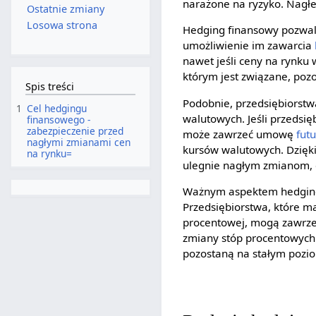
narażone na ryzyko. Nagłe
Ostatnie zmiany
Losowa strona
Hedging finansowy pozwa
umożliwienie im zawarcia
nawet jeśli ceny na rynku
którym jest związane, pozo
Spis treści
Podobnie, przedsiębiorstw
1
Cel hedgingu
walutowych. Jeśli przedsi
finansowego -
zabezpieczenie przed
może zawrzeć umowę
fut
nagłymi zmianami cen
kursów walutowych. Dzięk
na rynku=
ulegnie nagłym zmianom, c
Ważnym aspektem hedgingu
Przedsiębiorstwa, które m
procentowej, mogą zawrze
zmiany stóp procentowych.
pozostaną na stałym pozio