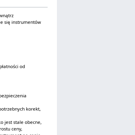
ewnątrz
je się instrumentów
łatności od
abezpieczenia
potrzebnych korekt,
ko jest stale obecne,
ostu ceny,