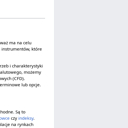
waż ma na celu
h instrumentów, które
zeb i charakterystyki
u walutowego, możemy
sowych (CFD).
erminowe lub opcje.
hodne. Są to
rowce
czy
indeksy
.
lacje na rynkach