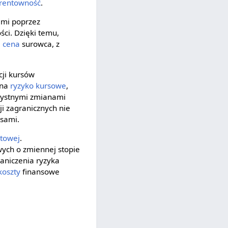
rentowność
.
ami poprzez
ci. Dzięki temu,
e
cena
surowca, z
cji kursów
 na
ryzyko kursowe
,
rzystnymi zmianami
ji zagranicznych nie
nsami.
ntowej
.
wych o zmiennej stopie
aniczenia ryzyka
koszty
finansowe