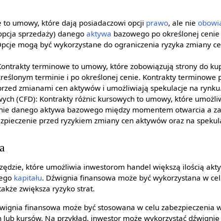
 to umowy, które dają posiadaczowi opcji
prawo
, ale nie
obowi
(opcja sprzedaży) danego
aktywa
bazowego po określonej cenie
Opcje mogą być wykorzystane do ograniczenia ryzyka zmiany c
Kontrakty terminowe to umowy, które zobowiązują strony do ku
eślonym terminie i po określonej cenie. Kontrakty terminowe
przed zmianami cen aktywów i umożliwiają spekulacje na rynku
wych (CFD): Kontrakty różnic kursowych to umowy, które umożl
enie danego aktywa bazowego między momentem otwarcia a zam
zpieczenie przed ryzykiem zmiany cen aktywów oraz na spekula
a
zędzie, które umożliwia inwestorom handel większą ilością aktyw
nego
kapitału
. Dźwignia finansowa może być wykorzystana w cel
 także zwiększa ryzyko strat.
wignia finansowa może być stosowana w celu zabezpieczenia w
 lub kursów. Na przykład, inwestor może wykorzystać dźwignię