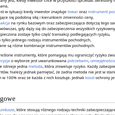
any jest, kiedy inwestor chce w przyszłości sprzedać określony 
nana,
st w sytuacji kiedy inwestor znajduje
towar
oraz
instrument po
ujące się podobną siłą i kierunkiem zmienności ceny,
sakcja
na rynku bazowym oraz zabezpieczająca dotyczą tego s
 wówczas, gdy dąży się do zabezpieczenia wszystkich ryzykownyc
pieczona zostaje tylko część transakcji podlegających ryzyku,
a tylko jednego rodzaju instrumentów pochodnych,
ane są różne kombinacje instrumentów pochodnych.
reślone instrumenty, które pomagają mu ograniczyć ryzyko zw
ecyzja
o wyborze jest uwarunkowana
potrzebami
,
umiejętności
e istnieje jedna
metoda
, która zniweluje ryzyko. Każdy zabezpie
ntów. Należy jednak pamiętać, że żadna metoda nie jest w stan
 w 100% oraz że każda z nich kosztuje. Jednak
koszt
ochrony jes
ngowe
fundusze
, które stosują różnego rodzaju techniki zabezpieczając