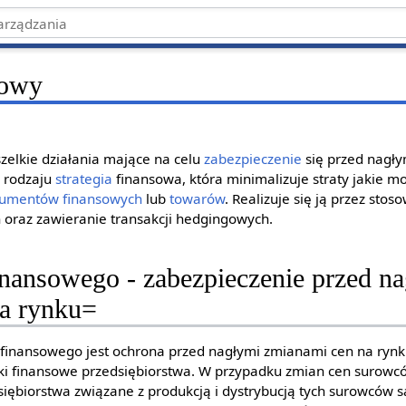
sowy
zelkie działania mające na celu
zabezpieczenie
się przed nagł
o rodzaju
strategia
finansowa, która minimalizuje straty jakie m
rumentów finansowych
lub
towarów
. Realizuje się ją przez sto
oraz zawieranie transakcji hedgingowych.
inansowego - zabezpieczenie przed n
a rynku=
finansowego jest ochrona przed nagłymi zmianami cen na rynk
 finansowe przedsiębiorstwa. W przypadku zmian cen surowców
siębiorstwa związane z produkcją i dystrybucją tych surowców s