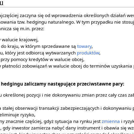
u
jczęściej zaczyna się od wprowadzenia określonych działań w
tosowania tzw. hedgingu naturalnego. W tym przypadku nie stosu
nicza się m.in. przez:
w walucie krajowej,
i do kraju, w którym sprzedawane są
towary
,
u, który jest odbiorcą wytwarzanych
produktów
,
przy pomocy kredytów w walucie obcej,
płatności zobowiązań w walucie obcej do terminów uzyskania p
 hedgingu zaliczamy następujące przeciwstawne pary:
iu określonej pozycji i nie dokonywaniu zmian przez cały czas z
 stałej obserwacji transakcji zabezpieczających i dokonywaniu 
eliminuje ryzyko,
y znacznie częściej, gdyż sytuacja na rynku jest
zmienna
i ryzy
 gdy inwestor zamierza nabyć dany instrument i obawia się wzr