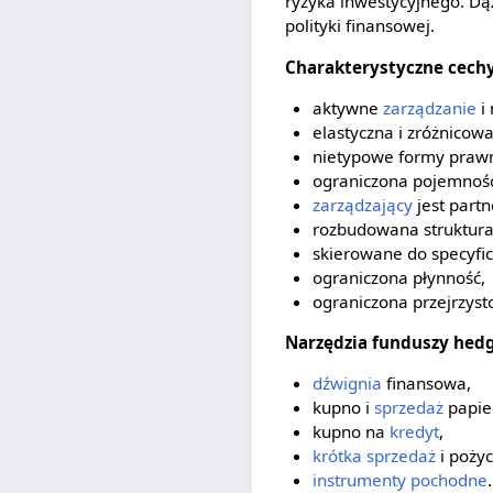
ryzyka inwestycyjnego. Dą
polityki finansowej.
Charakterystyczne cech
aktywne
zarządzanie
i 
elastyczna i zróżnico
nietypowe formy praw
ograniczona pojemność
zarządzający
jest part
rozbudowana struktura 
skierowane do specyfi
ograniczona płynność,
ograniczona przejrzyst
Narzędzia funduszy hedg
dźwignia
finansowa,
kupno i
sprzedaż
papie
kupno na
kredyt
,
krótka sprzedaż
i poży
instrumenty pochodne
.