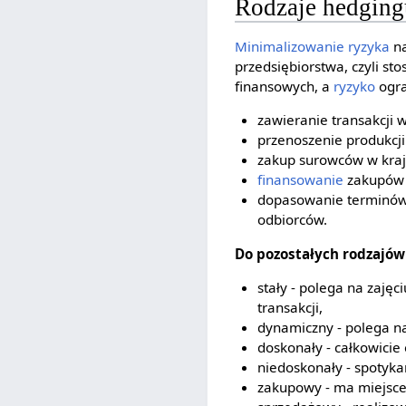
Rodzaje hedging
Minimalizowanie ryzyka
na
przedsiębiorstwa, czyli s
finansowych, a
ryzyko
ogra
zawieranie transakcji 
przenoszenie produkcj
zakup surowców w kraj
finansowanie
zakupów 
dopasowanie terminów 
odbiorców.
Do pozostałych rodzajów
stały - polega na zajęc
transakcji,
dynamiczny - polega na
doskonały - całkowicie 
niedoskonały - spotykan
zakupowy - ma miejsce,