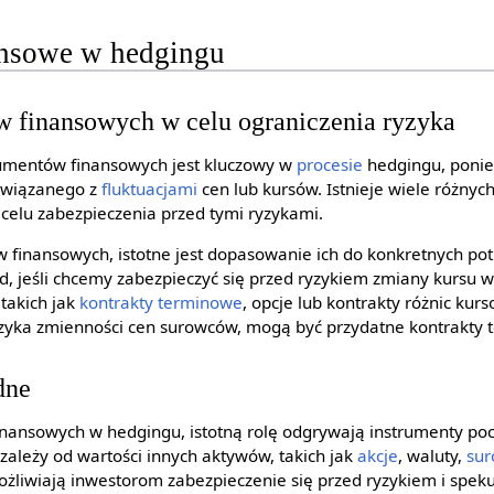
ansowe w hedgingu
w finansowych w celu ograniczenia ryzyka
umentów finansowych jest kluczowy w
procesie
hedgingu, ponie
związanego z
fluktuacjami
cen lub kursów. Istnieje wiele różnyc
elu zabezpieczenia przed tymi ryzykami.
 finansowych, istotne jest dopasowanie ich do konkretnych potr
ad, jeśli chcemy zabezpieczyć się przed ryzykiem zmiany kurs
takich jak
kontrakty terminowe
, opcje lub kontrakty różnic kur
zyka zmienności cen surowców, mogą być przydatne kontrakty t
dne
nansowych w hedgingu, istotną rolę odgrywają instrumenty poc
 zależy od wartości innych aktywów, takich jak
akcje
, waluty,
su
liwiają inwestorom zabezpieczenie się przed ryzykiem i speku