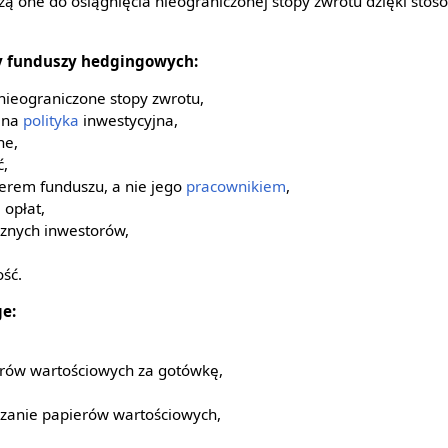
żą one do osiągnięcia nieograniczonej stopy zwrotu dzięki stos
y funduszy hedgingowych:
nieograniczone stopy zwrotu,
wana
polityka
inwestycyjna,
ne,
,
nerem funduszu, a nie jego
pracownikiem
,
opłat,
cznych inwestorów,
ość.
e:
rów wartościowych za gotówkę,
czanie papierów wartościowych,