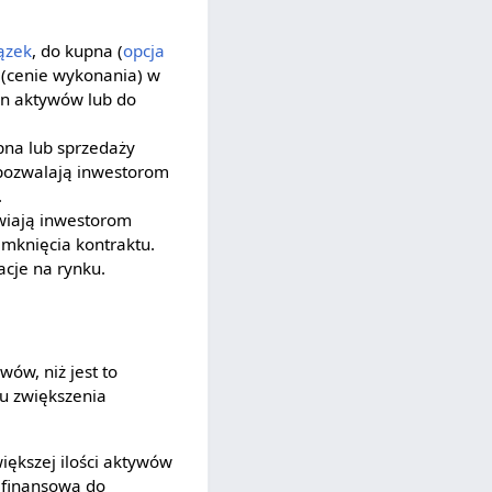
ązek
, do kupna (
opcja
 (cenie wykonania) w
en aktywów lub do
pna lub sprzedaży
 pozwalają inwestorom
.
iwiają inwestorom
knięcia kontraktu.
cje na rynku.
ów, niż jest to
u zwiększenia
iększej ilości aktywów
 finansową do