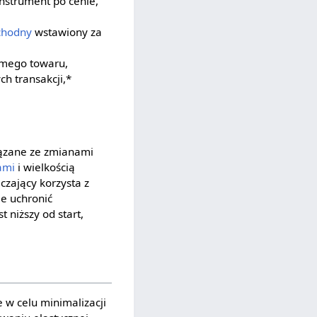
instrument po cenie,
chodny
wstawiony za
amego towaru,
h transakcji,*
iązane ze zmianami
ami
i wielkością
czający korzysta z
ie uchronić
t niższy od start,
e w celu minimalizacji