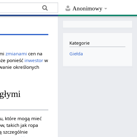
Anonimowy
Kategorie
ymi
zmianami
cen na
Giełda
oże ponieść
inwestor
w
sowanie określonych
agłymi
u, które mogą mieć
, takich jak ropa
ą szczególnie