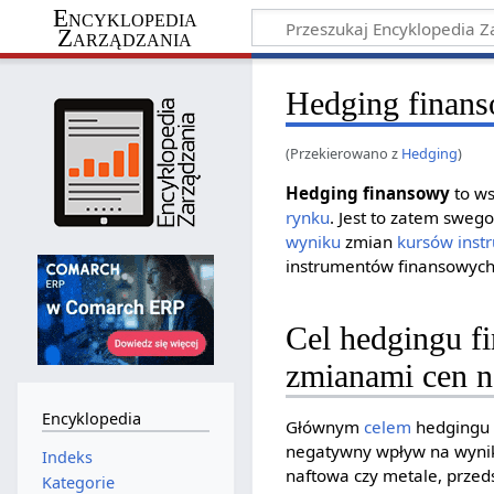
Encyklopedia
Zarządzania
Hedging finan
(Przekierowano z
Hedging
)
Hedging finansowy
to ws
rynku
. Jest to zatem sweg
wyniku
zmian
kursów
inst
instrumentów finansowych 
Cel hedgingu f
zmianami cen n
Encyklopedia
Głównym
celem
hedgingu 
negatywny wpływ na wyniki
Indeks
naftowa czy metale, przed
Kategorie