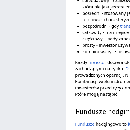
sprzedażowy - realizow
która nie jest jeszcze z
pośredni - stosowany je
ten towar, charakteryz
bezpośredni - gdy
tran
całkowity - ma miejsce
częściowy - kiedy zabez
prosty - inwestor używ
kombinowany - stosow
Każdy
inwestor
dobiera ok
zachodzącymi na rynku.
D
prowadzonych operacji. Ni
kombinacji wielu instrume
inwestorów przed ryzykiem
które mogą nastąpić.
Fundusze hedgi
Fundusze
hedgingowe to