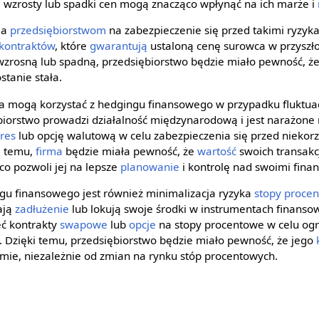
 wzrosty lub spadki cen mogą znacząco wpłynąć na ich marże i
la
przedsiębiorstwom
na zabezpieczenie się przed takimi ryzyk
kontraktów
, które
gwarantują
ustaloną cenę surowca w przyszłoś
 wzrosną lub spadną, przedsiębiorstwo będzie miało pewność, ż
stanie stała.
a mogą korzystać z hedgingu finansowego w przypadku fluktua
ębiorstwo prowadzi działalność międzynarodową i jest narażone
ures
lub opcję walutową w celu zabezpieczenia się przed nieko
i temu,
firma
będzie miała pewność, że
wartość
swoich transakc
o pozwoli jej na lepsze
planowanie
i kontrolę nad swoimi fina
 finansowego jest również minimalizacja ryzyka
stopy proce
ają
zadłużenie
lub lokują swoje środki w instrumentach finanso
ć kontrakty
swapowe
lub
opcje
na stopy procentowe w celu ogr
 Dzięki temu, przedsiębiorstwo będzie miało pewność, że jego
mie, niezależnie od zmian na rynku stóp procentowych.