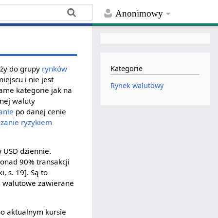
Anonimowy
eży do grupy
rynków
Kategorie
ejscu i nie jest
Rynek walutowy
same kategorie jak na
anej waluty
anie
po danej cenie
dzanie
ryzykiem
w USD dziennie.
Ponad 90% transakcji
i, s. 19]. Są to
je walutowe zawierane
po aktualnym kursie