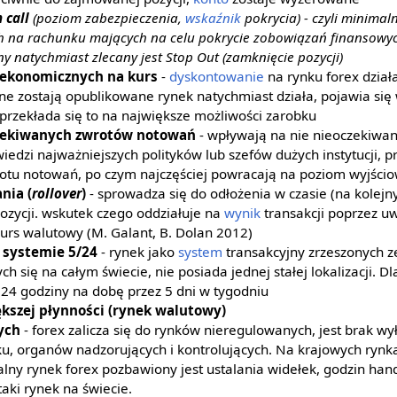
 call
(poziom zabezpieczenia,
wskaźnik
pokrycia) - czyli minima
 na rachunku mających na celu pokrycie zobowiązań finansowych z
y natychmiast zlecany jest Stop Out (zamknięcie pozycji)
ekonomicznych na kurs
-
dyskontowanie
na rynku forex działa
 zostają opublikowane rynek natychmiast działa, pojawia się
przekłada się to na największe możliwości zarobku
zekiwanych zwrotów notowań
- wpływają na nie nieoczekiwa
dzi najważniejszych polityków lub szefów dużych instytucji, p
tu notowań, po czym najczęściej powracają na poziom wyjści
nia (
rollover
)
- sprowadza się do odłożenia w czasie (na kolejn
ozycji. wskutek czego oddziałuje na
wynik
transakcji poprzez u
urs walutowy (M. Galant, B. Dolan 2012)
systemie 5/24
- rynek jako
system
transakcyjny zrzeszonych ze
h się na całym świecie, nie posiada jednej stałej lokalizacji. D
 24 godziny na dobę przez 5 dni w tygodniu
kszej płynności (rynek walutowy)
ych
- forex zalicza się do rynków nieregulowanych, jest brak wy
u, organów nadzorujących i kontrolujących. Na krajowych rynk
alny rynek forex pozbawiony jest ustalania widełek, godzin han
taki rynek na świecie.