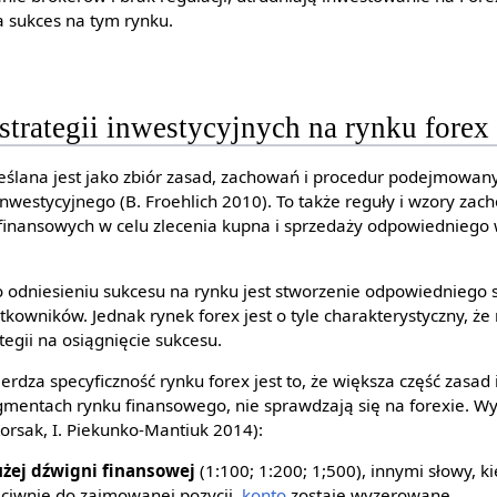
 sukces na tym rynku.
strategii inwestycyjnych na rynku forex
eślana jest jako zbiór zasad, zachowań i procedur podejmowany
inwestycyjnego (B. Froehlich 2010). To także reguły i wzory za
finansowych w celu zlecenia kupna i sprzedaży odpowiedniego 
 odniesieniu sukcesu na rynku jest stworzenie odpowiedniego 
kowników. Jednak rynek forex jest o tyle charakterystyczny, że 
tegii na osiągnięcie sukcesu.
erdza specyficzność rynku forex jest to, że większa część zasad i
mentach rynku finansowego, nie sprawdzają się na forexie. Wy
orsak, I. Piekunko-Mantiuk 2014):
żej dźwigni finansowej
(1:100; 1:200; 1;500), innymi słowy, k
eciwnie do zajmowanej pozycji,
konto
zostaje wyzerowane