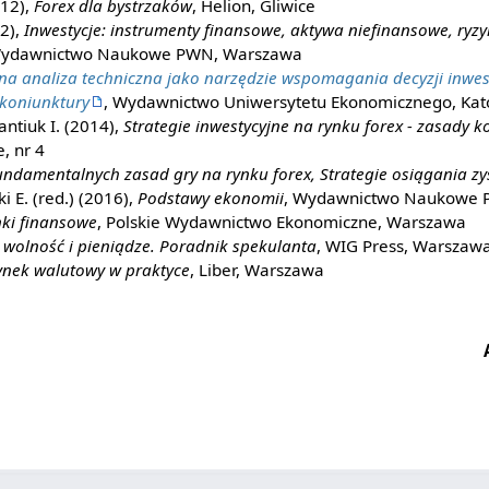
012),
Forex dla bystrzaków
, Helion, Gliwice
12),
Inwestycje: instrumenty finansowe, aktywa niefinansowe, ryz
Wydawnictwo Naukowe PWN, Warszawa
na analiza techniczna jako narzędzie wspomagania decyzji inwes
 koniunktury
, Wydawnictwo Uniwersytetu Ekonomicznego, Kat
ntiuk I. (2014),
Strategie inwestycyjne na rynku forex - zasady 
, nr 4
undamentalnych zasad gry na rynku forex, Strategie osiągania z
i E. (red.) (2016),
Podstawy ekonomii
, Wydawnictwo Naukowe 
ki finansowe
, Polskie Wydawnictwo Ekonomiczne, Warszawa
, wolność i pieniądze. Poradnik spekulanta
, WIG Press, Warszaw
rynek walutowy w praktyce
, Liber, Warszawa