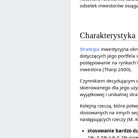
odsetek inwestorów osiąga
Charakterystyka 
Strategia
inwestycyjna okr
dotyczących jego portfela 
postępowanie na rynkach 
inwestora (Tharp 2000).
Czynnikiem decydującym o
skierowanego dla jego użyt
wyjątkowej i unikalnej stra
Kolejną rzeczą, która potwi
stosowanych na innych seg
następujących rzeczy (M. K
stosowanie bardzo du
1%; 0,5% lub 0,2% prz