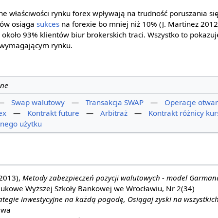
e właściwości rynku forex wpływają na trudność poruszania się
rów osiąga
sukces
na forexie bo mniej niż 10% (J. Martinez 201
około 93% klientów biur brokerskich traci. Wszystko to pokazuj
i wymagającym rynku.
ane
—
Swap walutowy
—
Transakcja SWAP
—
Operacje otwar
ex
—
Kontrakt future
—
Arbitraż
—
Kontrakt różnicy ku
nego użytku
(2013),
Metody zabezpieczeń pozycji walutowych - model Garma
aukowe Wyższej Szkoły Bankowej we Wrocławiu, Nr 2(34)
ategie inwestycyjne na każdą pogodę, Osiągaj zyski na wszystkic
awa