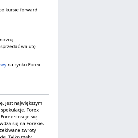
po kursie forward
aniczną
 sprzedać walutę
owy
na rynku Forex
ę. Jest największym
 spekulacje. Forex
Forex stosuje się
awdza się na Forexie.
czekiwane zwroty
xie. Tylko mały