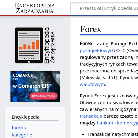
Encyklopedia
Zarządzania
Forex
Forex
- z ang. Foreign Ex
pozagiełdowych
OTC (Over 
regulowany przez żadną in
tradycyjnych rynkach towa
przeznaczoną do sprzedaży. 
[Milewski, s. 451]. Rynek
walutowym
.
Rynek Forex jest uznawany
Główne centra światowej w
zawieranych na międzyn
transakcje
bardzo często o
Encyklopedia
między
bankami komercyj
Indeks
Transakcje natychmiast
Kategorie