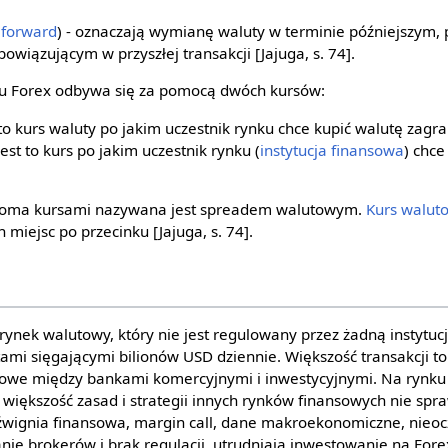
(
forward
) - oznaczają wymianę waluty w terminie późniejszym, 
bowiązującym w przyszłej transakcji [Jajuga, s. 74].
u Forex odbywa się za pomocą dwóch kursów:
 to kurs waluty po jakim uczestnik rynku chce kupić walutę zagr
est to kurs po jakim uczestnik rynku (
instytucja finansowa
) chce
woma kursami nazywana jest spreadem walutowym.
Kurs walut
 miejsc po przecinku [Jajuga, s. 74].
ynek walutowy, który nie jest regulowany przez żadną instytucj
ami sięgającymi bilionów USD dziennie. Większość transakcji to
owe między bankami komercyjnymi i inwestycyjnymi. Na rynku 
e większość zasad i strategii innych rynków finansowych nie spr
 dźwignia finansowa, margin call, dane makroekonomiczne, nieo
nie brokerów i brak regulacji, utrudniają inwestowanie na Fore