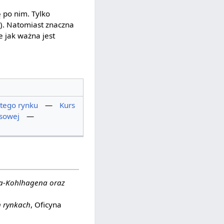
 po nim. Tylko
2). Natomiast znaczna
e jak ważna jest
tego rynku
—
Kurs
rsowej
—
na-Kohlhagena oraz
h rynkach
, Oficyna