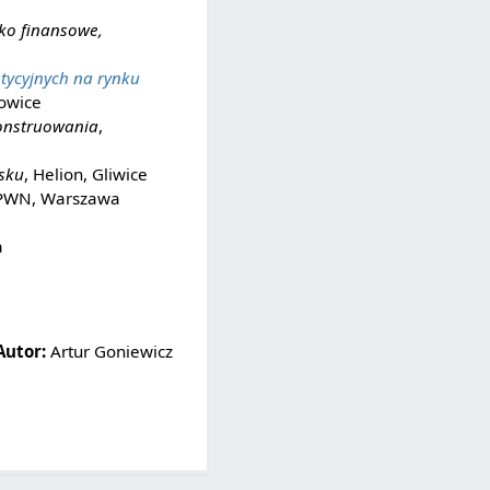
yko finansowe,
tycyjnych na rynku
owice
konstruowania
,
ysku
, Helion, Gliwice
PWN, Warszawa
a
Autor:
Artur Goniewicz