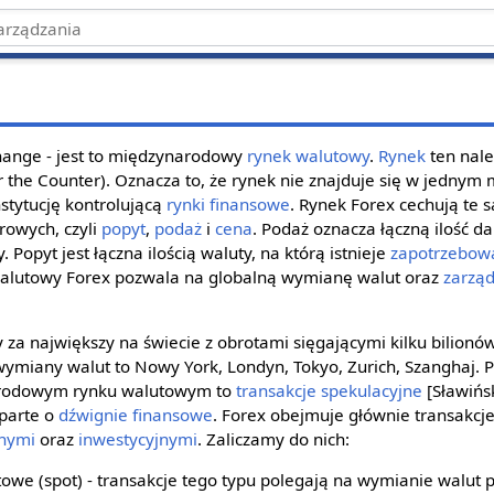
change - jest to międzynarodowy
rynek walutowy
.
Rynek
ten nal
the Counter). Oznacza to, że rynek nie znajduje się w jednym mi
stytucję kontrolującą
rynki finansowe
. Rynek Forex cechują te 
rowych, czyli
popyt
,
podaż
i
cena
. Podaż oznacza łączną ilość d
Popyt jest łączna ilością waluty, na którą istnieje
zapotrzebow
 walutowy Forex pozwala na globalną wymianę walut oraz
zarzą
 za największy na świecie z obrotami sięgającymi kilku bilionó
ymiany walut to Nowy York, Londyn, Tokyo, Zurich, Szanghaj. 
arodowym rynku walutowym to
transakcje spekulacyjne
[Sławińsk
parte o
dźwignie finansowe
. Forex obejmuje głównie transakc
nymi
oraz
inwestycyjnymi
. Zaliczamy do nich:
owe (spot) - transakcje tego typu polegają na wymianie walut 