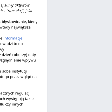
lnej sumy aktywów
 transakcji, jeśli
 błyskawicznie, kiedy
 wtedy największa
ne
informacje
,
rowadzi to do
owy
y dzień roboczy) daty
względnienie wpływu
 sobą instytucji
latego przez wgląd na
łącznych regulacji
ach występują takie
dlu czy innych