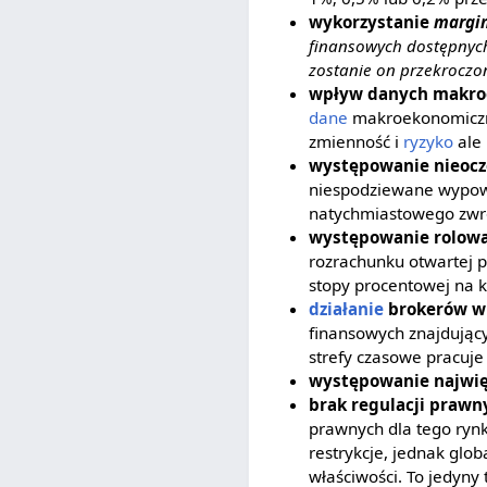
wykorzystanie
margin
finansowych dostępnych
zostanie on przekroczon
wpływ danych makro
dane
makroekonomiczne
zmienność i
ryzyko
ale 
występowanie nieoc
niespodziewane wypowie
natychmiastowego zwro
występowanie rolowa
rozrachunku otwartej p
stopy procentowej na k
działanie
brokerów w 
finansowych znajdującyc
strefy czasowe pracuje
występowanie najwię
brak regulacji prawn
prawnych dla tego rynk
restrykcje, jednak glob
właściwości. To jedyny 