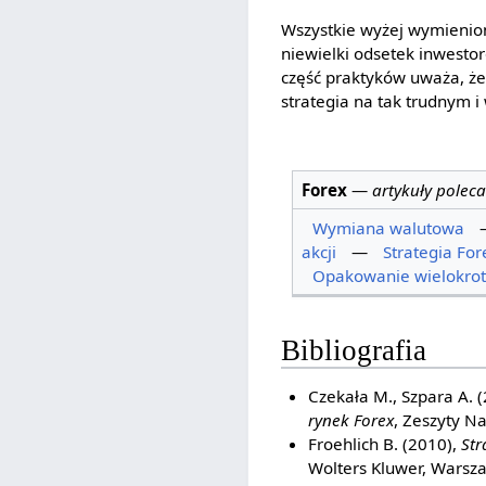
Wszystkie wyżej wymienion
niewielki odsetek inwesto
część praktyków uważa, że 
strategia na tak trudnym 
Forex
—
artykuły polec
Wymiana walutowa
akcji
—
Strategia For
Opakowanie wielokrot
Bibliografia
Czekała M., Szpara A. 
rynek Forex
, Zeszyty N
Froehlich B. (2010),
Str
Wolters Kluwer, Warsz