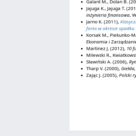
Galant M., Dolan B. (2
Jajuga K., Jajuga T. (20
inżynieria finansowa
, 
Jarno K. (2011),
Klasycz
forex w okresie spadku
Korsak M., Piekunko-Ma
Ekonomia i Zarządzanie
Martinez J. (2012),
10 f
Milewski R., Kwiatkowsk
Sławiński A. (2006),
Ryn
Tharp V. (2000),
Giełda
Zając J. (2005),
Polski 