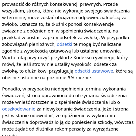
prowadzić do różnych konsekwencji prawnych. Przede
wszystkim, strona, która nie wykonuje swojego świadczenia
w terminie, może zostać obciążona odpowiedzialnością za
zwłokę. Oznacza to, że dłużnik ponosi konsekwencje
związane z opóźnieniem w spełnieniu świadczenia, na
przykład w postaci zapłaty odsetek za zwłokę. W przypadku
zobowiązań pieniężnych,
odsetki
te mogą być naliczane
zgodnie z wysokością ustawową lub ustaloną umownie.
Warto tutaj przytoczyć przykład z Kodeksu cywilnego, który
mówi, że jeśli strony nie ustaliły wysokości odsetek za
zwłokę, to dłużnikowi przysługują
odsetki ustawowe
, które są
obecnie ustalone na poziomie 5% rocznie.
Ponadto, w przypadku niedopełnienia terminu wykonania
świadczeń, strona uprawniona do otrzymania świadczenia
może wnieść roszczenie o spełnienie świadczenia lub o
odszkodowanie
za niewykonanie świadczenia. Jeżeli strona
jest w stanie udowodnić, że opóźnienie w wykonaniu
świadczenia doprowadziło ją do poniesienia szkody, wówczas
może żądać od dłużnika rekompensaty za wyrządzone
szkody.