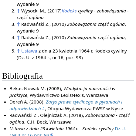
wydanie 9
↑
Wysocki M., (2017)
Kodeks
cywilny - zobowiązania -
część ogólna
↑
Radwański Z., (2010)
Zobowiązania część ogólna
,
wydanie 9
↑
Radwański Z., (2010)
Zobowiązania część ogólna
,
wydanie 9
↑
Ustawa
z dnia 23 kwietnia 1964 r. Kodeks cywilny
(Dz. U. z 1964 r., nr 16, poz. 93)
Bibliografia
Bekas-Nowak M. (2008),
Windykacja należności w
praktyce
, Wydawnictwo LexisNexis, Warszawa
Dereń A. (2008),
Zarys prawa cywilnego w pytaniach i
odpowiedziach
, Oficyna Wydawnicza PWSZ w Nysie
Radwański Z., Olejniczak A. (2018),
Zobowiązania - część
ogólna
, C.H. Beck, Warszawa
Ustawa z dnia 23 kwietnia 1964 r. - Kodeks cywilny
Dz.U.
1964 nr 16 poz. 93