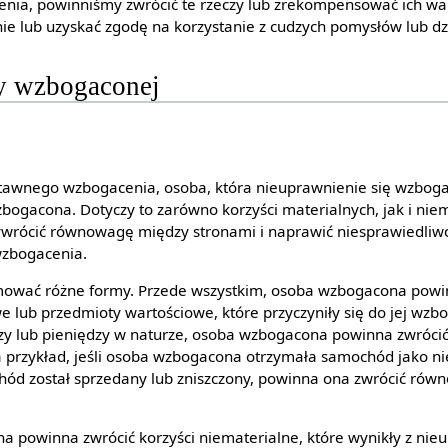
ia, powinniśmy zwrócić te rzeczy lub zrekompensować ich wart
 lub uzyskać zgodę na korzystanie z cudzych pomysłów lub dzi
y wzbogaconej
tawnego wzbogacenia, osoba, która nieuprawnienie się wzbog
zbogacona. Dotyczy to zarówno korzyści materialnych, jak i niema
zywrócić równowagę między stronami i naprawić niesprawiedliwo
wzbogacenia.
mować różne formy. Przede wszystkim, osoba wzbogacona powi
 lub przedmioty wartościowe, które przyczyniły się do jej wzbog
czy lub pieniędzy w naturze, osoba wzbogacona powinna zwróci
Na przykład, jeśli osoba wzbogacona otrzymała samochód jako 
ód został sprzedany lub zniszczony, powinna ona zwrócić równ
 powinna zwrócić korzyści niematerialne, które wynikły z ni