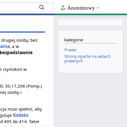
Anonimowy
drugiej osoby, bez
Kategorie
zania
, a w
Prawo
z bezpodstawnie
Strony oparte na aktach
prawnych
ie rzymskim w
 D. 50,17,206 (Pomp.)
nej osoby i
ja musi spełnić, aby
eguluje
Kodeks
 od 405 do 414. Takie