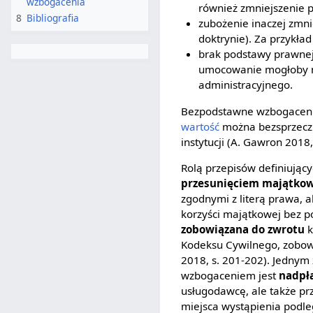
wzbogacenia
również zmniejszenie 
8
Bibliografia
zubożenie inaczej zmni
doktrynie). Za przykła
brak podstawy prawnej
umocowanie mogłoby na
administracyjnego.
Bezpodstawne wzbogacenie 
wartość
można bezsprzeczni
instytucji (A. Gawron 2018,
Rolą przepisów definiują
przesunięciem majątk
zgodnymi z literą prawa, a
korzyści majątkowej bez p
zobowiązana do zwrotu
k
Kodeksu Cywilnego, zobowi
2018, s. 201-202). Jednym 
wzbogaceniem jest
nadpł
usługodawcę, ale także pr
miejsca wystąpienia podle