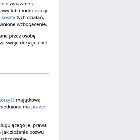
nio związane z
awy lub modernizacji
ć
koszty
tych działań,
awnione wzbogacenie.
cane przez osobę
za swoje decyzje i nie
korzyść
majątkową
 zbiedniona ma
prawo
sługującego jej prawa
e jak złożenie pozwu
 rzecz osoby