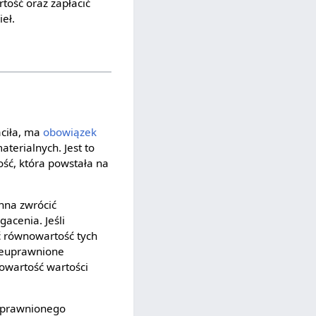
ość oraz zapłacić
eł.
aciła, ma
obowiązek
terialnych. Jest to
ść, która powstała na
nna zwrócić
acenia. Jeśli
ć równowartość tych
nieuprawnione
owartość wartości
euprawnionego