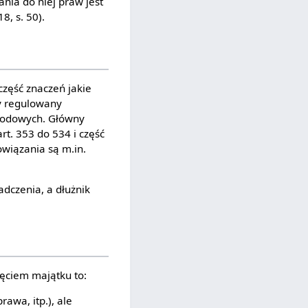
nia do niej praw jest
8, s. 50).
część znaczeń jakie
y regulowany
rodowych. Główny
art. 353 do 534 i część
wiązania są m.in.
adczenia, a dłużnik
ęciem majątku to:
rawa, itp.), ale