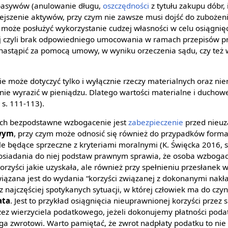
pasywów (anulowanie długu,
oszczędności
z tytułu zakupu dóbr, i
ejszenie aktywów, przy czym nie zawsze musi dojść do zubożen
d może posłużyć wykorzystanie cudzej własności w celu osiągnięc
 czyli brak odpowiedniego umocowania w ramach przepisów pr
stąpić za pomocą umowy, w wyniku orzeczenia sądu, czy też 
może dotyczyć tylko i wyłącznie rzeczy materialnych oraz nie
e wyrazić w pieniądzu. Dlatego wartości materialne i duchowe
 s. 111-113).
cych bezpodstawne wzbogacenie jest
zabezpieczenie
przed nieu
owym
, przy czym może odnosić się również do przypadków form
le będące sprzeczne z kryteriami moralnymi (K. Święcka 2016, 
osiadania do niej podstaw prawnym sprawia, że osoba wzbogac
orzyści jakie uzyskała, ale również przy spełnieniu przesłanek w
ązana jest do wydania “korzyści związanej z dokonanymi nakł
z najczęściej spotykanych sytuacji, w której człowiek ma do czy
ata
. Jest to przykład osiągnięcia nieuprawnionej korzyści przez
zez wierzyciela podatkowego, jeżeli dokonujemy płatności poda
ga zwrotowi. Warto pamiętać, że zwrot nadpłaty podatku to ni