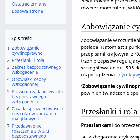
zlokalizowanie przepisów 
Ostatnie zmiany
również momentem, w kt
Losowa strona
Zobowiązanie c
Spis treści
Zobowiązanie w rozumien
posiada. Natomiast z pun
1
Zobowiązanie
cywilnoprawne
przepisami krajowymi z 
2
Przesłanki i rola
trzon przepisów regulując
3
Zakres bezpodstawnego
szczegółowa od art. 535 d
wzbogacenia
rozporządzenia i
dyrektywy
4
Obowiązki osoby
wzbogaconej
“
Zobowiązanie cywilnop
5
Prawo do żądania zwrotu
powinien świadczenie spełn
bezpodstawnego
wzbogacenia
6
Zasada sprawiedliwości i
Przesłanki i rola
równości w sprawach
majątkowych
Przesłankami
do orzeczen
7
Przedawnienie
roszczenia z tytułu
bezpodstawnego
wzbogacenie czyli zwi