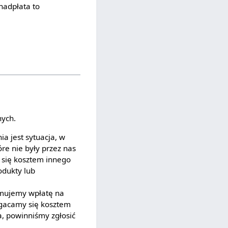
nadpłata to
nych.
 jest sytuacja, w
re nie były przez nas
 się kosztem innego
dukty lub
ymujemy wpłatę na
ogacamy się kosztem
, powinniśmy zgłosić