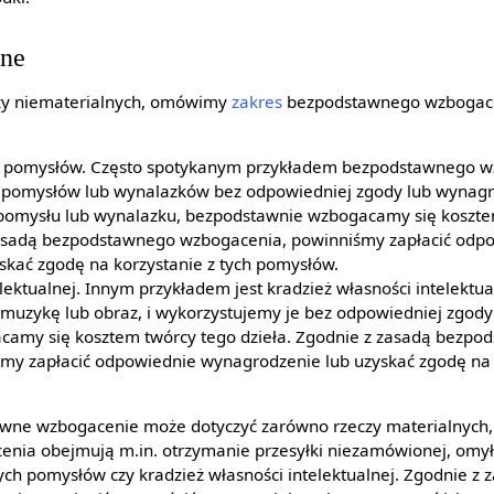
lne
czy niematerialnych, omówimy
zakres
bezpodstawnego wzbogace
h pomysłów. Często spotykanym przykładem bezpodstawnego wz
 pomysłów lub wynalazków bez odpowiedniej zgody lub wynagro
pomysłu lub wynalazku, bezpodstawnie wzbogacamy się koszte
zasadą bezpodstawnego wzbogacenia, powinniśmy zapłacić odp
skać zgodę na korzystanie z tych pomysłów.
lektualnej. Innym przykładem jest kradzież własności intelektual
st, muzykę lub obraz, i wykorzystujemy je bez odpowiedniej zgod
amy się kosztem twórcy tego dzieła. Zgodnie z zasadą bezpo
my zapłacić odpowiednie wynagrodzenie lub uzyskać zgodę na k
ne wzbogacenie może dotyczyć zarówno rzeczy materialnych, j
cenia obejmują m.in. otrzymanie przesyłki niezamówionej, omy
ych pomysłów czy kradzież własności intelektualnej. Zgodnie z 