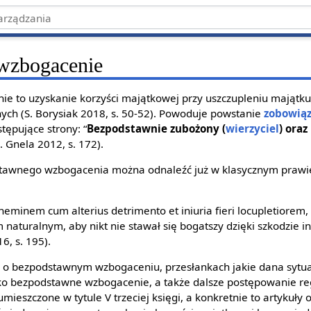
wzbogacenie
e to uzyskanie korzyści majątkowej przy uszczupleniu majątku 
ch (S. Borysiak 2018, s. 50-52). Powoduje powstanie
zobowią
tępujące strony: “
Bezpodstawnie zubożony (
wierzyciel
) ora
B. Gnela 2012, s. 172).
stawnego wzbogacenia można odnaleźć już w klasycznym praw
eminem cum alterius detrimento et iniuria fieri locupletiorem,
m naturalnym, aby nikt nie stawał się bogatszy dzięki szkodzie in
6, s. 195).
 o bezpodstawnym wzbogaceniu, przesłankach jakie dana sytuac
ako bezpodstawne wzbogacenie, a także dalsze postępowanie r
 umieszczone w tytule V trzeciej księgi, a konkretnie to artykuły