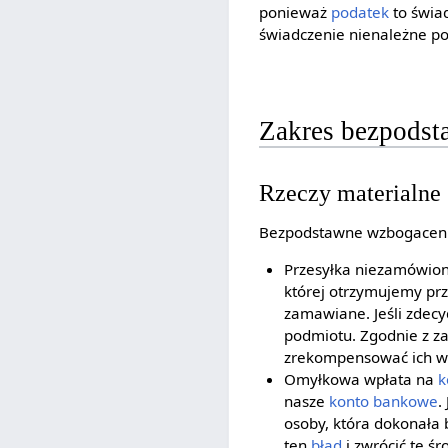
ponieważ
podatek
to świa
świadczenie nienależne p
Zakres bezpods
Rzeczy materialne
Bezpodstawne wzbogacenie 
Przesyłka niezamówion
której otrzymujemy prz
zamawiane. Jeśli zdec
podmiotu. Zgodnie z z
zrekompensować ich wa
Omyłkowa wpłata na
k
nasze
konto bankowe
.
osoby, która dokonała
ten
błąd
i zwrócić te śr