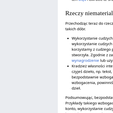
Rzeczy niemateria
Przechodząc teraz do rze
takich dóbr.
Wykorzystanie cudzyc
wykorzystanie cudzych
korzystamy z cudzego 
stworzyła. Zgodnie z 
wynagrodzenie
lub uzy
Kradzież własności inte
czyjeś dzieło, np. tek
bezpodstawnie wzbogac
wzbogacenia, powinniś
dzieł.
Podsumowując, bezpodstaw
Przykłady takiego wzboga
konto, wykorzystanie cudz