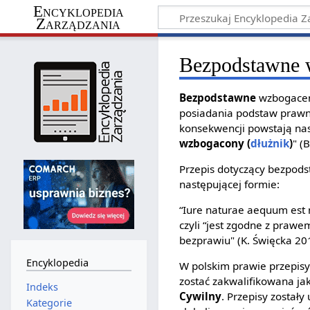
Encyklopedia
Zarządzania
Bezpodstawne 
Bezpodstawne
wzbogaceni
posiadania podstaw prawny
konsekwencji powstają nas
wzbogacony (
dłużnik
)
" (
Przepis dotyczący bezpod
następującej formie:
“Iure naturae aequum est n
czyli “jest zgodne z prawe
bezprawiu" (K. Święcka 201
Encyklopedia
W polskim prawie przepisy
zostać zakwalifikowana j
Indeks
Cywilny
. Przepisy zostały
Kategorie