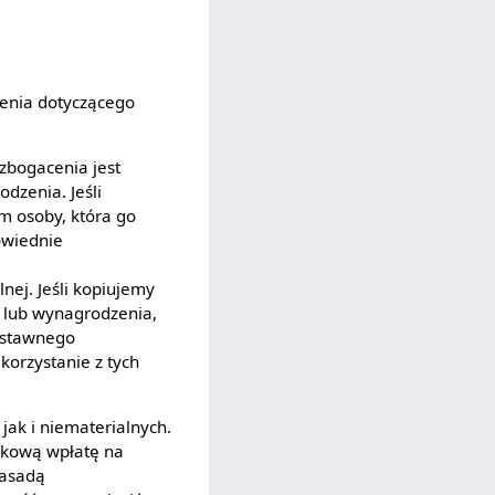
nia dotyczącego
bogacenia jest
dzenia. Jeśli
m osoby, która go
owiednie
nej. Jeśli kopiujemy
y lub wynagrodzenia,
dstawnego
orzystanie z tych
ak i niematerialnych.
łkową wpłatę na
zasadą