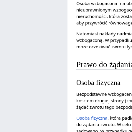
Osoba wzbogacona ma obow
nieuprawnionym wzbogacen
nieruchomości, która zos
aby przywrócić równowagę
Natomiast nakłady nadmia
wzbogaconą. W przypadku
może oczekiwać zwrotu tyc
Prawo do żądani
Osoba fizyczna
Bezpodstawne wzbogacenie 
kosztem drugiej strony (z
żądać zwrotu tego bezpo
Osoba fizyczna
, która pad
do żądania zwrotu. W celu
sądowego. W przypadku gdy