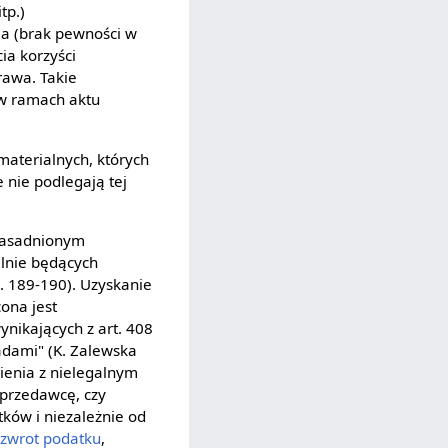
tp.)
ia (brak pewności w
ia korzyści
awa. Takie
w ramach aktu
materialnych, których
 nie podlegają tej
zasadnionym
alnie będących
s. 189-190). Uzyskanie
ona jest
ynikających z art. 408
adami" (K. Zalewska
nienia z nielegalnym
 sprzedawcę, czy
tków i niezależnie od
e
zwrot podatku
,