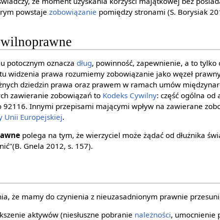
świadczy, że moment uzyskania korzyści majątkowej bez posiada
órym powstaje
zobowiązanie
pomiędzy stronami (S. Borysiak 201
ywilnoprawne
iu potocznym oznacza
dług
, powinność, zapewnienie, a to tylko 
ktu widzenia prawa rozumiemy zobowiązanie jako węzeł prawn
różnych dziedzin prawa oraz prawem w ramach umów międzyna
ych zawieranie zobowiązań to
Kodeks Cywilny
: część ogólna od 
o 92116. Innymi przepisami mającymi wpływ na zawierane zobo
 Unii Europejskiej
.
rawne
polega na tym, że wierzyciel może żądać od dłużnika świ
ić"(B. Gnela 2012, s. 157).
ia, że mamy do czynienia z nieuzasadnionym prawnie przesuni
ększenie aktywów (niesłuszne pobranie
należności
, umocnienie p