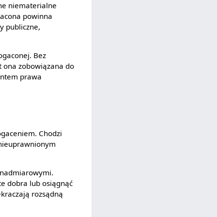
nne niematerialne
gacona powinna
y publiczne,
bogaconej. Bez
st ona zobowiązana do
mentem prawa
ogaceniem. Chodzi
 nieuprawnionym
a nadmiarowymi.
te dobra lub osiągnąć
ekraczają rozsądną