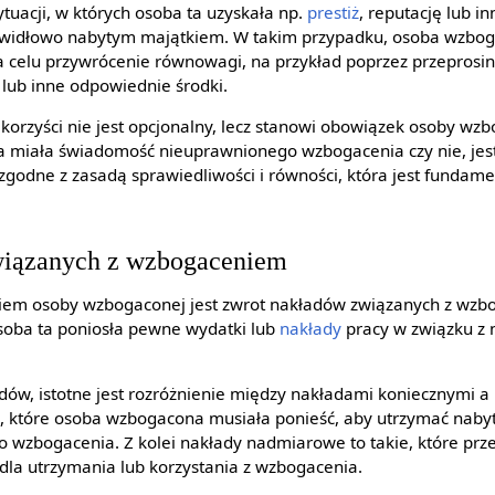
tuacji, w których osoba ta uzyskała np.
prestiż
, reputację lub i
rawidłowo nabytym majątkiem. W takim przypadku, osoba wzbo
a celu przywrócenie równowagi, na przykład poprzez przeprosin
lub inne odpowiednie środki.
 korzyści nie jest opcjonalny, lecz stanowi obowiązek osoby wz
ta miała świadomość nieuprawnionego wzbogacenia czy nie, je
o zgodne z zasadą sprawiedliwości i równości, która jest funda
wiązanych z wzbogaceniem
em osoby wzbogaconej jest zwrot nakładów związanych z wzb
 osoba ta poniosła pewne wydatki lub
nakłady
pracy w związku z
dów, istotne jest rozróżnienie między nakładami koniecznymi 
, które osoba wzbogacona musiała ponieść, aby utrzymać naby
o wzbogacenia. Z kolei nakłady nadmiarowe to takie, które prz
 dla utrzymania lub korzystania z wzbogacenia.