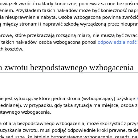
iązek zwrócić nakłady konieczne, ponieważ są one bezpośred
iem. Przykładem takich nakładów może być konieczność napr
tała nieuprawnienie nabyta. Osoba wzbogacona powinna zwróci
 między stronami i naprawić szkodę wyrządzoną przez nieupr
rowe, które przekraczają rozsądną miarę, nie muszą być zwra
 takich nakładów, osoba wzbogacona ponosi
odpowiedzialność
h kosztów.
a zwrotu bezpodstawnego wzbogacenia
jest sytuacją, w której jedna strona (wzbogacający) uzyskuje
biednianej). W przypadku, gdy taka sytuacja ma miejsce, osoba
dstawnego wzbogacenia.
ła ofiarą bezpodstawnego wzbogacenia, może skorzystać z przy
 uzyskania zwrotu, musi podjąć odpowiednie kroki prawne, taki
 sąd uzna, że istnieje bezpodstawne wzbogacenie, zasądzi na