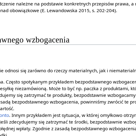
dczenie należne na podstawie konkretnych przepisów prawa, a 
onad obowiązkowe (E. Lewandowska 2015, s. 202-204).
tawnego wzbogacenia
odnosi się zarówno do rzeczy materialnych, jak i niematerial
a. Często spotykanym przykładem bezpodstawnego wzbogacenia
esyłkę niezamówioną. Może to być np. paczka z produktami, któ
ydujemy się zatrzymać te produkty, bezpodstawnie wzbogacamy
asadą bezpodstawnego wzbogacenia, powinniśmy zwrócić te pro
rtość.
onto
. Innym przykładem jest sytuacja, w której omyłkowo otrz
 Jeśli zdecydujemy się zatrzymać te środki, bezpodstawnie wzb
 błędnej wpłaty. Zgodnie z zasadą bezpodstawnego wzbogacenia
odki.