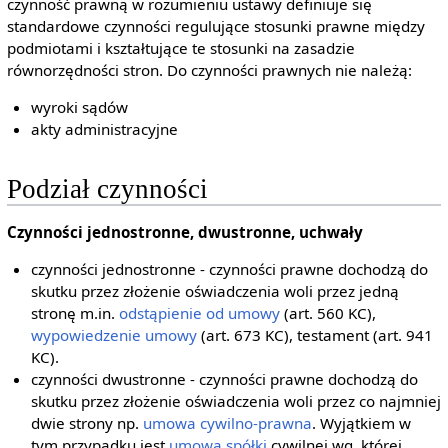
czynność prawną w rozumieniu ustawy definiuje się
standardowe czynności regulujące stosunki prawne między
podmiotami i kształtujące te stosunki na zasadzie
równorzędności stron. Do czynności prawnych nie należą:
wyroki sądów
akty administracyjne
Podział czynności
Czynności jednostronne, dwustronne, uchwały
czynności jednostronne - czynności prawne dochodzą do
skutku przez złożenie oświadczenia woli przez jedną
stronę m.in.
odstąpienie od umowy
(art. 560 KC),
wypowiedzenie umowy
(art. 673 KC), testament (art. 941
KC).
czynności dwustronne - czynności prawne dochodzą do
skutku przez złożenie oświadczenia woli przez co najmniej
dwie strony np.
umowa cywilno-prawna
. Wyjątkiem w
tym przypadku jest
umowa spółki
cywilnej wg, której