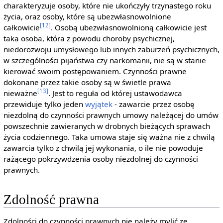
charakteryzuje osoby, które nie ukończyły trzynastego roku
życia, oraz osoby, które są ubezwłasnowolnione
[12]
całkowicie
. Osobą ubezwłasnowolnioną całkowicie jest
taka osoba, która z powodu choroby psychicznej,
niedorozwoju umysłowego lub innych zaburzeń psychicznych,
w szczególności pijaństwa czy narkomanii, nie są w stanie
kierować swoim postępowaniem. Czynności prawne
dokonane przez takie osoby są w świetle prawa
[13]
nieważne
. Jest to reguła od której ustawodawca
przewiduje tylko jeden
wyjątek
- zawarcie przez osobę
niezdolną do czynności prawnych umowy należącej do umów
powszechnie zawieranych w drobnych bieżących sprawach
życia codziennego. Taka umowa staje się ważna nie z chwilą
zawarcia tylko z chwilą jej wykonania, o ile nie powoduje
rażącego pokrzywdzenia osoby niezdolnej do czynności
prawnych.
Zdolność prawna
Zdolności do czynności prawnych nie należy mylić ze