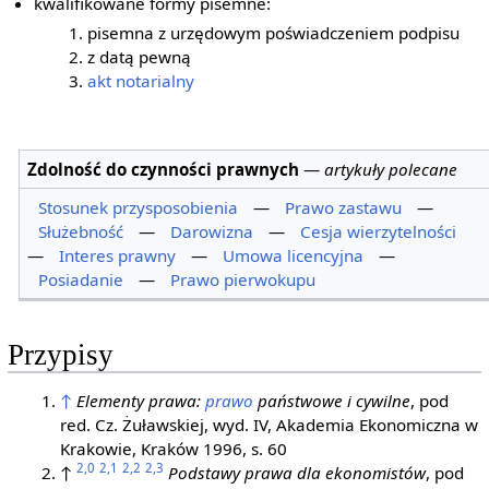
kwalifikowane formy pisemne:
pisemna z urzędowym poświadczeniem podpisu
z datą pewną
akt notarialny
Zdolność do czynności prawnych
—
artykuły polecane
Stosunek przysposobienia
—
Prawo zastawu
—
Służebność
—
Darowizna
—
Cesja wierzytelności
—
Interes prawny
—
Umowa licencyjna
—
Posiadanie
—
Prawo pierwokupu
Przypisy
↑
Elementy prawa:
prawo
państwowe i cywilne
, pod
red. Cz. Żuławskiej, wyd. IV, Akademia Ekonomiczna w
Krakowie, Kraków 1996, s. 60
2,0
2,1
2,2
2,3
↑
Podstawy prawa dla ekonomistów
, pod