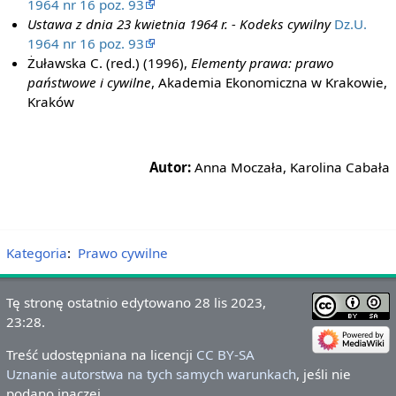
1964 nr 16 poz. 93
Ustawa z dnia 23 kwietnia 1964 r. - Kodeks cywilny
Dz.U.
1964 nr 16 poz. 93
Żuławska C. (red.) (1996),
Elementy prawa: prawo
państwowe i cywilne
, Akademia Ekonomiczna w Krakowie,
Kraków
Autor:
Anna Moczała, Karolina Cabała
Kategoria
:
Prawo cywilne
Tę stronę ostatnio edytowano 28 lis 2023,
23:28.
Treść udostępniana na licencji
CC BY-SA
Uznanie autorstwa na tych samych warunkach
, jeśli nie
podano inaczej.