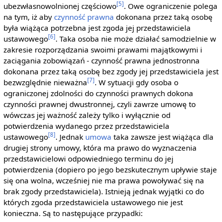
[5]
ubezwłasnowolnionej częściowo
. Owe ograniczenie polega
na tym, iż aby
czynność prawna
dokonana przez taką osobę
była wiążąca potrzebna jest zgoda jej przedstawiciela
[6]
ustawowego
. Taka osoba nie może działać samodzielnie w
zakresie rozporządzania swoimi prawami majątkowymi i
zaciągania zobowiązań - czynność prawna jednostronna
dokonana przez taką osobę bez zgody jej przedstawiciela jest
[7]
bezwzględnie nieważna
. W sytuacji gdy osoba o
ograniczonej zdolności do czynności prawnych dokona
czynności prawnej dwustronnej, czyli zawrze umowę to
wówczas jej ważność zależy tylko i wyłącznie od
potwierdzenia wydanego przez przedstawiciela
[8]
ustawowego
. Jednak
umowa
taka zawsze jest wiążąca dla
drugiej strony umowy, która ma prawo do wyznaczenia
przedstawicielowi odpowiedniego terminu do jej
potwierdzenia (dopiero po jego bezskutecznym upływie staje
się ona wolna, wcześniej nie ma prawa powoływać się na
brak zgody przedstawiciela). Istnieją jednak wyjątki co do
których zgoda przedstawiciela ustawowego nie jest
konieczna. Są to następujące przypadki: