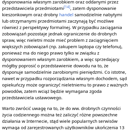
dysponowania własnym zarobkiem oraz oddanymi przez
[14]
przedstawiciela przedmiotami
, zatem dysponowanie
kieszonkowym oraz drobny
handel
samodzielnie nabytymi
lub otrzymanymi przedmiotami zaczynają być możliwe
również z perspektywy formalnej. W przypadku zaciągania
zobowiązań pozostaje jednak ograniczenie do drobnych
spraw, więc nieletni może mieć problem z zaciągnięciem
większych zobowiązań (np. zakupem laptopa czy telefonu),
ponieważ ma do niego prawo tylko w związku z
dysponowaniem własnym zarobkiem, a więc sprzedający
mógłby poprosić o przedstawienie dowodu na to, że
dysponuje samodzielnie zarobionymi pieniędzmi. Co istotne,
nawet w przypadku rozporządzania własnym dochodem, sąd
opiekuńczy może ograniczyć nieletniemu to prawo z ważnych
powodów, zatem wciąż będzie wymagana zgoda
przedstawiciela ustawowego.
Warto zwrócić uwagę na to, że do ww. drobnych czynności
życia codziennego można też zaliczyć różne powszechne
działania w Internecie, stąd wiele popularnych serwisów
wymaga od zarejestrowanych użytkowników ukończenia 13