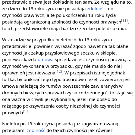
przedstawicielstwa jest dokładnie ten sam. Ze względu na to,
że dzieci do 13 roku życia nie posiadają
zdolności
do
czynności prawnych, a te po ukończeniu 13 roku życia
[11]
posiadają ograniczoną zdolności do czynności prawnych
,
to ich przedstawiciele mają bardzo szerokie pole działania.
W zasadzie w przypadku nieletnich do 13 roku życia
przedstawiciel powinien wyrażać zgodę nawet na tak błahe
czynności jak zakup przysłowiowego soczku w sklepie,
ponieważ każda
umowa
sprzedaży jest czynnością prawną, a
czynność wykonana w przypadku, gdy nie ma się do niej
[12]
uprawnień jest nieważna
. W przepisach istnieje jednak
furtka, by uniknąć tego typu absurdów i jeżeli zawierana jest
umowa należącą do "umów powszechnie zawieranych w
drobnych bieżących sprawach życia codziennego", to staje się
ona ważna w chwili jej wykonania, jeżeli nie doszło do
rażącego pokrzywdzenia osoby niezdolnej do czynności
[13]
prawnych
.
Nieletni po 13 roku życia posiada już zagwarantowaną
przepisami
zdolność
do takich czynności jak również