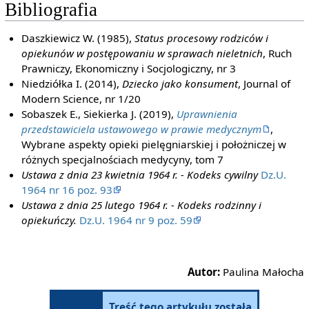
Bibliografia
Daszkiewicz W. (1985),
Status procesowy rodziców i
opiekunów w postępowaniu w sprawach nieletnich
, Ruch
Prawniczy, Ekonomiczny i Socjologiczny, nr 3
Niedziółka I. (2014),
Dziecko jako konsument
, Journal of
Modern Science, nr 1/20
Sobaszek E., Siekierka J. (2019),
Uprawnienia
przedstawiciela ustawowego w prawie medycznym
,
Wybrane aspekty opieki pielęgniarskiej i położniczej w
różnych specjalnościach medycyny, tom 7
Ustawa z dnia 23 kwietnia 1964 r. - Kodeks cywilny
Dz.U.
1964 nr 16 poz. 93
Ustawa z dnia 25 lutego 1964 r. - Kodeks rodzinny i
opiekuńczy.
Dz.U. 1964 nr 9 poz. 59
Autor:
Paulina Małocha
Treść tego artykułu została