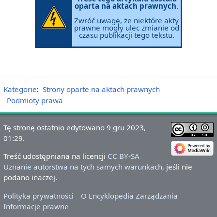
oparta na aktach prawnych
.
Zwróć uwagę, że niektóre akty
prawne mogły ulec zmianie od
czasu publikacji tego tekstu.
Kategorie
:
Strony oparte na aktach prawnych
Podmioty prawa
Tę stronę ostatnio edytowano 9 gru 2023,
01:29.
Treść udostępniana na licencji
CC BY-SA
Uznanie autorstwa na tych samych warunkach
, jeśli nie
podano inaczej.
Polityka prywatności
O Encyklopedia Zarządzania
Informacje prawne