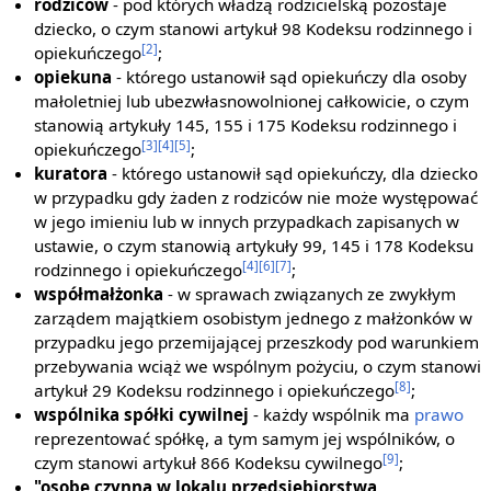
rodziców
- pod których władzą rodzicielską pozostaje
dziecko, o czym stanowi artykuł 98 Kodeksu rodzinnego i
[2]
opiekuńczego
;
opiekuna
- którego ustanowił sąd opiekuńczy dla osoby
małoletniej lub ubezwłasnowolnionej całkowicie, o czym
stanowią artykuły 145, 155 i 175 Kodeksu rodzinnego i
[3]
[4]
[5]
opiekuńczego
;
kuratora
- którego ustanowił sąd opiekuńczy, dla dziecko
w przypadku gdy żaden z rodziców nie może występować
w jego imieniu lub w innych przypadkach zapisanych w
ustawie, o czym stanowią artykuły 99, 145 i 178 Kodeksu
[4]
[6]
[7]
rodzinnego i opiekuńczego
;
współmałżonka
- w sprawach związanych ze zwykłym
zarządem majątkiem osobistym jednego z małżonków w
przypadku jego przemijającej przeszkody pod warunkiem
przebywania wciąż we wspólnym pożyciu, o czym stanowi
[8]
artykuł 29 Kodeksu rodzinnego i opiekuńczego
;
wspólnika spółki cywilnej
- każdy wspólnik ma
prawo
reprezentować spółkę, a tym samym jej wspólników, o
[9]
czym stanowi artykuł 866 Kodeksu cywilnego
;
"osobę czynną w lokalu przedsiębiorstwa