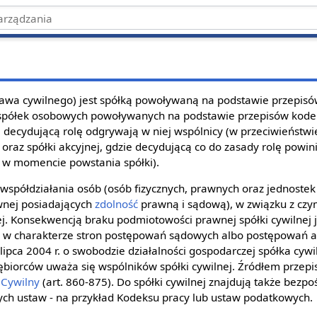
awa cywilnego) jest spółką powoływaną na podstawie przepisó
do spółek osobowych powoływanych na podstawie przepisów kode
 decydującą rolę odgrywają w niej wspólnicy (w przeciwieństwi
o. oraz spółki akcyjnej, gdzie decydującą co do zasady rolę pow
i w momencie powstania spółki).
 współdziałania osób (osób fizycznych, prawnych oraz jednostek
wnej posiadających
zdolność
prawną i sądową), w związku z czy
. Konsekwencją braku podmiotowości prawnej spółki cywilnej 
j w charakterze stron postępowań sądowych albo postępowań a
lipca 2004 r. o swobodzie działalności gospodarczej spółka cywil
iębiorców uważa się wspólników spółki cywilnej. Źródłem przep
 Cywilny
(art. 860-875). Do spółki cywilnej znajdują także bezp
ych ustaw - na przykład Kodeksu pracy lub ustaw podatkowych.