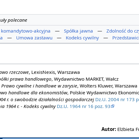
kuły polecane
a komandytowo-akcyjna
—
Spółka jawna
—
Zdolność do c
ha
—
Umowa zastawu
—
Kodeks cywilny
—
Przedstawic
awo rzeczowe
, LexisNexis, Warszawa
półki prawa handlowego
, Wydawnictwo MARKET, Wałcz
,
Prawo cywilne i handlowe w zarysie
, Wolters Kluwer, Warszawa
awo handlowe dla ekonomistów
, Polskie Wydawnictwo Ekonomi
004 r. o swobodzie działalności gospodarczej
Dz.U. 2004 nr 173 p
ia 1964 r. - Kodeks cywilny
Dz.U. 1964 nr 16 poz. 93
Autor:
Elżbieta F