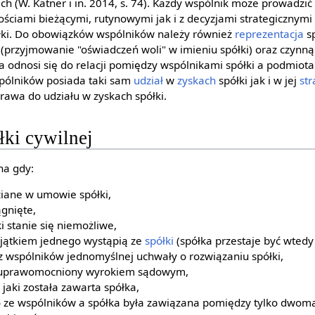
ich (W. Katner i in. 2014, s. 74). Każdy wspólnik może prowadzić
ściami bieżącymi, rutynowymi jak i z decyzjami strategicznymi
półki. Do obowiązków wspólników należy również
reprezentacja
sp
 (przyjmowanie "oświadczeń woli" w imieniu spółki) oraz czynn
a odnosi się do relacji pomiędzy wspólnikami spółki a podmiota
spólników posiada taki sam
udział
w
zyskach
spółki jak i w jej
str
awa do udziału w zyskach spółki.
łki cywilnej
na gdy:
iane w umowie spółki,
ągnięte,
i stanie się niemożliwe,
yjątkiem jednego wystąpią ze
spółki
(spółka przestaje być wtedy 
z wspólników jednomyślnej uchwały o rozwiązaniu spółki,
 uprawomocniony wyrokiem sądowym,
 jaki została zawarta spółka,
o ze wspólników a spółka była zawiązana pomiędzy tylko dwom