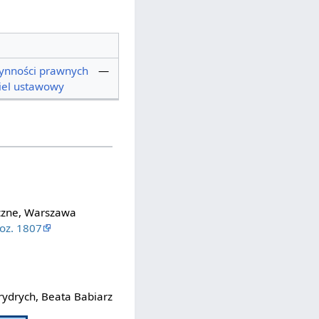
zynności prawnych
—
iel ustawowy
czne, Warszawa
oz. 1807
rydrych, Beata Babiarz