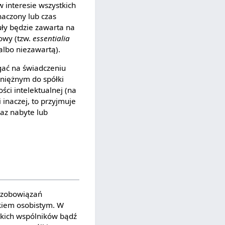
w interesie wszystkich
naczony lub czas
uły będzie zawarta na
owy (tzw.
essentialia
albo niezawartą).
gać na świadczeniu
eniężnym do spółki
ści intelektualnej (na
inaczej, to przyjmuje
raz nabyte lub
 zobowiązań
kiem osobistym. W
tkich wspólników bądź