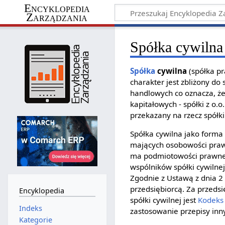
Encyklopedia
Zarządzania
Spółka cywilna
Spółka
cywilna
(spółka pr
charakter jest zbliżony 
handlowych co oznacza, że
kapitałowych - spółki z o.
przekazany na rzecz spółk
Spółka cywilna jako forma
mających osobowości pra
ma podmiotowości prawnej
wspólników spółki cywilne
Zgodnie z Ustawą z dnia 2 
przedsiębiorcą. Za przeds
Encyklopedia
spółki cywilnej jest
Kodeks
Indeks
zastosowanie przepisy inn
Kategorie