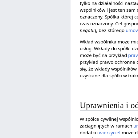
tylko na działalności nast
wspólników i jest ten sam 
oznaczony. Spółka której 
czas oznaczony. Cel gospo
negotii
), bez którego
umow
Wkład wspólnika może mieć
usług. Wkłady do spółki d
może być na przykład
pra
przykład prawo ochronne d
się, że wkłady wspólnikó
uzyskane dla spółki w trakc
Uprawnienia i o
W spółce cywilnej wspóln
zaciągniętych w ramach
u
dodatku
wierzyciel
może do