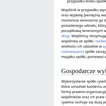
przypadku braku spadk
Wspólnik w przypadku wystą
oraz wypłatę pieniężną w
momencie wniesienia go do
posiadanego udziału, który
początkową wniesionych w
długi
. Wspólnicy otrzymuj
wspólnika ze spółki.
Nadw
wielkości ich udziałów w
z
zobowiązania
spółki zaciąg
majątku spółki, ponieważ
Gospodarcze wyk
Wykorzystanie spółki cywil
która umożliwi każdemu ze
formy prawno-organizacyjne
wspólników oraz ich praw 
cywilna cechuje się dużą 