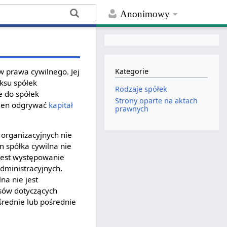
Anonimowy
w prawa cywilnego. Jej
Kategorie
ksu spółek
Rodzaje spółek
e do spółek
Strony oparte na aktach
inien odgrywać
kapitał
prawnych
 organizacyjnych nie
m spółka cywilna nie
jest występowanie
dministracyjnych.
na nie jest
isów dotyczących
ośrednie lub pośrednie