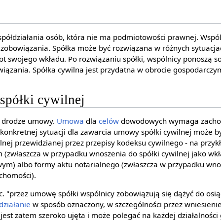
spółdziałania osób, która nie ma podmiotowości prawnej. Wspól
 zobowiązania. Spółka może być rozwiązana w różnych sytuacja
t swojego wkładu. Po rozwiązaniu spółki, wspólnicy ponoszą s
iązania. Spółka cywilna jest przydatna w obrocie gospodarczy
 spółki cywilnej
w drodze umowy.
Umowa
dla
celów
dowodowych wymaga zacho
 konkretnej sytuacji dla zawarcia umowy spółki cywilnej może
nej przewidzianej przez przepisy kodeksu cywilnego - na przy
 (zwłaszcza w przypadku wnoszenia do spółki cywilnej jako wk
ym) albo formy aktu notarialnego (zwłaszcza w przypadku wnos
uchomości).
k.c. "przez umowę spółki wspólnicy zobowiązują się dążyć do os
działanie
w sposób oznaczony, w szczególności przez wniesieni
j jest zatem szeroko ujęta i może polegać na każdej działalności