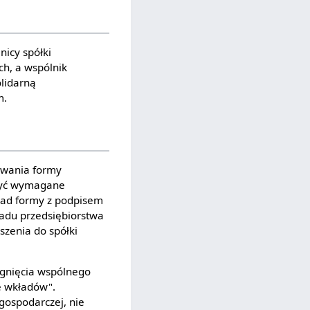
nicy spółki
ch, a wspólnik
olidarną
m.
wania formy
 być wymagane
kład formy z podpisem
ładu przedsiębiorstwa
zenia do spółki
iągnięcia wspólnego
e wkładów".
 gospodarczej, nie