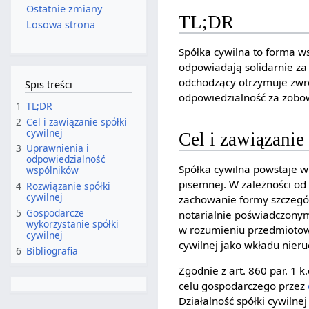
Ostatnie zmiany
TL;DR
Losowa strona
Spółka cywilna to forma w
odpowiadają solidarnie za
odchodzący otrzymuje zwro
Spis treści
odpowiedzialność za zobow
1
TL;DR
2
Cel i zawiązanie spółki
cywilnej
Cel i zawiązanie
3
Uprawnienia i
odpowiedzialność
Spółka cywilna powstaje 
wspólników
pisemnej. W zależności od
4
Rozwiązanie spółki
cywilnej
zachowanie formy szczegól
5
Gospodarcze
notarialnie poświadczonym
wykorzystanie spółki
w rozumieniu przedmiotow
cywilnej
cywilnej jako wkładu nier
6
Bibliografia
Zgodnie z art. 860 par. 1 
celu gospodarczego przez
Działalność spółki cywilne