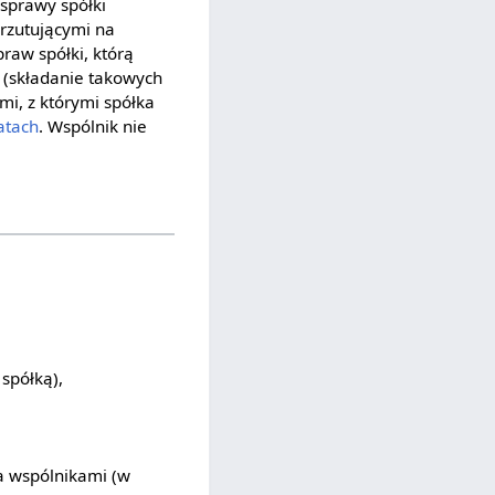
 sprawy spółki
 rzutującymi na
raw spółki, którą
ą (składanie takowych
mi, z którymi spółka
atach
. Wspólnik nie
spółką),
a wspólnikami (w