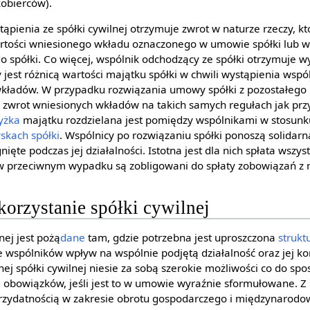
obierców).
pienia ze spółki cywilnej otrzymuje zwrot w naturze rzeczy, kt
artości wniesionego wkładu oznaczonego w umowie spółki lub w
 spółki. Co więcej, wspólnik odchodzący ze spółki otrzymuje w
 jest różnicą wartości majątku spółki w chwili wystąpienia wspó
kładów. W przypadku rozwiązania umowy spółki z pozostałego
ą zwrot wniesionych wkładów na takich samych regułach jak prz
yżka
majątku rozdzielana jest pomiędzy wspólnikami w stosu
yskach
spółki
. Wspólnicy po rozwiązaniu spółki ponoszą solidar
nięte podczas jej działalności. Istotna jest dla nich spłata wszy
 w przeciwnym wypadku są zobligowani do spłaty zobowiązań z
orzystanie spółki cywilnej
nej jest pożą
dane
tam, gdzie potrzebna jest uproszczona
strukt
 wspólników wpływ na wspólnie podjętą działalność oraz jej ko
j spółki cywilnej niesie za sobą szerokie możliwości co do sp
i obowiązków, jeśli jest to w umowie wyraźnie sformułowane. Z
przydatnością w zakresie obrotu gospodarczego i międzynarodo