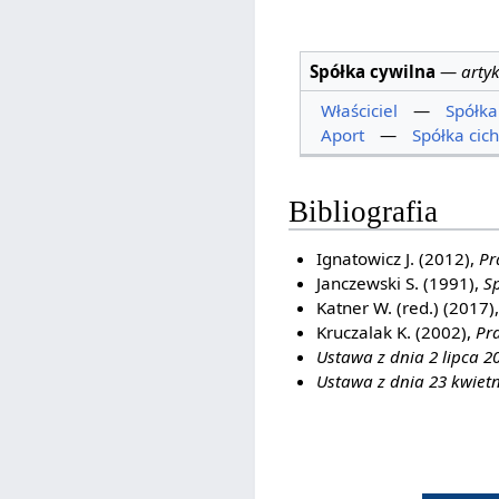
Spółka cywilna
—
arty
Właściciel
—
Spółk
Aport
—
Spółka cic
Bibliografia
Ignatowicz J. (2012),
Pr
Janczewski S. (1991),
S
Katner W. (red.) (2017)
Kruczalak K. (2002),
Pr
Ustawa z dnia 2 lipca 2
Ustawa z dnia 23 kwietn