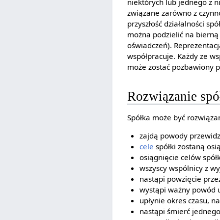
niektórych lub jednego z n
związane zarówno z czynno
przyszłość działalności s
można podzielić na bierną
oświadczeń). Reprezentacj
współpracuje. Każdy ze w
może zostać pozbawiony pr
Rozwiązanie spó
Spółka może być rozwiąza
zajdą powody przewidz
cele
spółki zostaną osi
osiągnięcie celów spółk
wszyscy wspólnicy z w
nastąpi powzięcie prze
wystąpi ważny powód
upłynie okres czasu, na
nastąpi śmierć jedneg