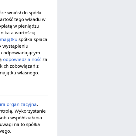
óre wniósł do spółki
artość tego wkładu w
ypłatę w pieniądzu
lnika a wartością
majątku
spółka spłaca
y wystąpieniu
nku odpowiadającym
ną
odpowiedzialność
za
stkich zobowiązań z
 majątku własnego.
ura organizacyjna
,
ntrolę. Wykorzystanie
osobu współdziałania
 uwagi na to spółka
wego.