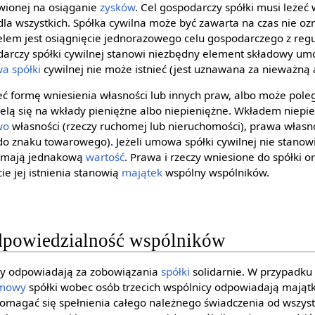
awionej na osiąganie
zysków
. Cel gospodarczy spółki musi leżeć 
dla wszystkich. Spółka cywilna może być zawarta na czas nie oz
celem jest osiągnięcie jednorazowego celu gospodarczego z reg
darczy spółki cywilnej stanowi niezbędny element składowy um
a spółki
cywilnej nie może istnieć (jest uznawana za nieważną 
 formę wniesienia własności lub innych praw, albo może pole
zielą się na wkłady pieniężne albo niepieniężne. Wkładem niepi
wo
własności (rzeczy ruchomej lub nieruchomości), prawa własno
o znaku towarowego). Jeżeli umowa spółki cywilnej nie stanowi 
w mają jednakową
wartość
. Prawa i rzeczy wniesione do spółki o
ie jej istnienia stanowią
majątek
wspólny wspólników.
dpowiedzialność wspólników
icy odpowiadają za zobowiązania
spółki
solidarnie. W przypadku
mowy
spółki wobec osób trzecich wspólnicy odpowiadają mająt
magać się spełnienia całego należnego świadczenia od wszys