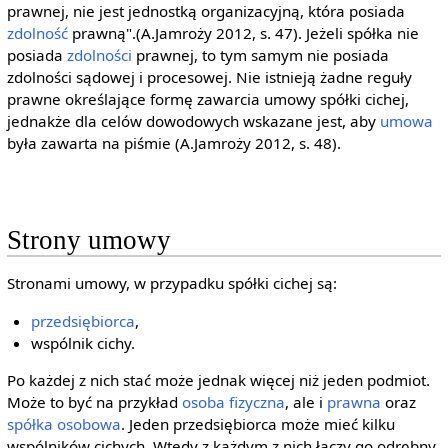
prawnej, nie jest jednostką organizacyjną, która posiada
zdolność
prawną".(A.Jamroży 2012, s. 47). Jeżeli spółka nie
posiada
zdolności
prawnej, to tym samym nie posiada
zdolności sądowej i procesowej. Nie istnieją żadne reguły
prawne określające formę zawarcia umowy spółki cichej,
jednakże dla celów dowodowych wskazane jest, aby
umowa
była zawarta na piśmie (A.Jamroży 2012, s. 48).
Strony umowy
Stronami umowy, w przypadku spółki cichej są:
przedsiębiorca
,
wspólnik cichy.
Po każdej z nich stać może jednak więcej niż jeden podmiot.
Może to być na przykład
osoba fizyczna
, ale i
prawna
oraz
spółka osobowa
. Jeden przedsiębiorca może mieć kilku
wspólników cichych. Wtedy z każdym z nich łączy go odrębny