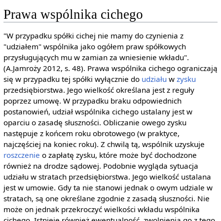
Prawa wspólnika cichego
"W przypadku spółki cichej nie mamy do czynienia z
"udziałem" wspólnika jako ogółem praw spółkowych
przysługujących mu w zamian za wniesienie wkładu".
(A.Jamroży 2012, s. 48). Prawa wspólnika cichego ograniczają
się w przypadku tej spółki wyłącznie do
udziału
w
zysku
przedsiębiorstwa. Jego wielkość określana jest z reguły
poprzez umowę. W przypadku braku odpowiednich
postanowień, udział wspólnika cichego ustalany jest w
oparciu o zasadę słuszności. Obliczanie owego zysku
następuje z końcem roku obrotowego (w praktyce,
najczęściej na koniec roku). Z chwilą tą, wspólnik uzyskuje
roszczenie
o zapłatę zysku, które może być dochodzone
również na drodze sądowej. Podobnie wygląda sytuacja
udziału w stratach przedsiębiorstwa. Jego wielkość ustalana
jest w umowie. Gdy ta nie stanowi jednak o owym udziale w
stratach, są one określane zgodnie z zasadą słuszności. Nie
może on jednak przekroczyć wielkości wkładu wspólnika
cichego. Istnieje również ewentualność, zwolnienia go z tego