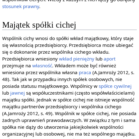
stosunek prawny
.
Majątek spółki cichej
Wspólnik cichy wnosi do spółki wkład majątkowy, który staje
się własnością przedsiębiorcy. Przedsiębiorca może ubiegać
się o dokonanie przez wspólnika cichego wkładu.
Przedsiębiorca wniesiony
wkład pieniężny
lub
aport
przejmuje na
własność
. Wkładem może być również
wniesiona przez wspólnika własna
praca
(A.Jamroży 2012, s.
48). Tak jak w przypadku innych spółek osobowych, nie
posiada statusu majątkowego. Wspólnicy w
spółce cywilnej
lub
jawnej
są współuczestnikami (często współwłaścicielami)
majątku spółki. Jednak w spółce cichej nie istnieje wspólność
majątku partnerów przedsiębiorcy i wspólnika cichego
(A.Jamroży 2012, s. 49). Wspólnik w spółce cichej, nie posiada
żadnych uprawnień prawodawczych. W związku z tym i sama
spółka nie dąży do utworzenia jakiejkolwiek wspólności
organizacyjnej lub osobowej, nie ma też wspólnego majątku.