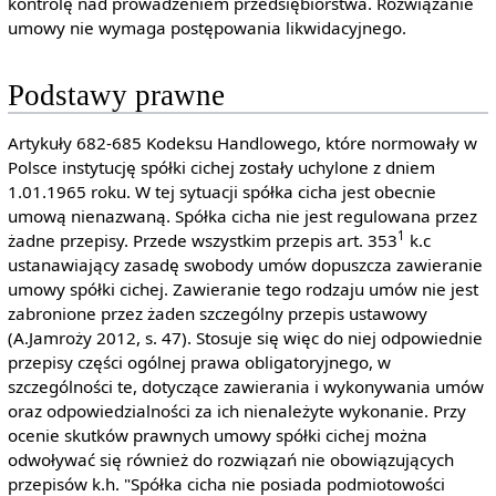
kontrolę nad prowadzeniem przedsiębiorstwa. Rozwiązanie
umowy nie wymaga postępowania likwidacyjnego.
Podstawy prawne
Artykuły 682-685 Kodeksu Handlowego, które normowały w
Polsce instytucję spółki cichej zostały uchylone z dniem
1.01.1965 roku. W tej sytuacji spółka cicha jest obecnie
umową nienazwaną. Spółka cicha nie jest regulowana przez
1
żadne przepisy. Przede wszystkim przepis art. 353
k.c
ustanawiający zasadę swobody umów dopuszcza zawieranie
umowy spółki cichej. Zawieranie tego rodzaju umów nie jest
zabronione przez żaden szczególny przepis ustawowy
(A.Jamroży 2012, s. 47). Stosuje się więc do niej odpowiednie
przepisy części ogólnej prawa obligatoryjnego, w
szczególności te, dotyczące zawierania i wykonywania umów
oraz odpowiedzialności za ich nienależyte wykonanie. Przy
ocenie skutków prawnych umowy spółki cichej można
odwoływać się również do rozwiązań nie obowiązujących
przepisów k.h. "Spółka cicha nie posiada podmiotowości