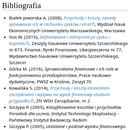
Bibliografia
Białek-Jaworska A. (2008),
Przychody i koszty, zasady
ujmowania ich w rachunku zysków i strat
, Wydział Nauk
Ekonomicznych Uniwersytetu Warszawskiego, Warszawa
Gos W. (2015),
Definiowanie i interpretacja zysku i
kapitału
, Zeszyty Naukowe Uniwersytetu Szczecińskiego
nr 873. Finanse, Rynki Finansowe, Ubezpieczenia nr 77,
Wydawnictwo Naukowe Uniwersytetu Szczecińskiego,
Szczecin
Górka M. (2016),
Sprawozdania finansowe i ich rola w
funkcjonowaniu przedsiębiorstwa
, Prace naukowo-
dydaktyczne, PWSZ w Krośnie, Zeszyt 70
Kowalska S. (2014),
Przychody i koszty elementem
zarządzania i wpływu na wynik finansowy-studium
przypadku
, ZN WSH Zarządzanie, nr 2
Szczypa P. (2005),
Klasyfikowanie kosztów i przychodów.
Poradnik dla ucznia
, Instytut Technologii Eksploatacji -
Państwowy Instytut Badawczy, Radom
Szczypa P. (2005),
Ustalanie i podział wyniku finansowego.