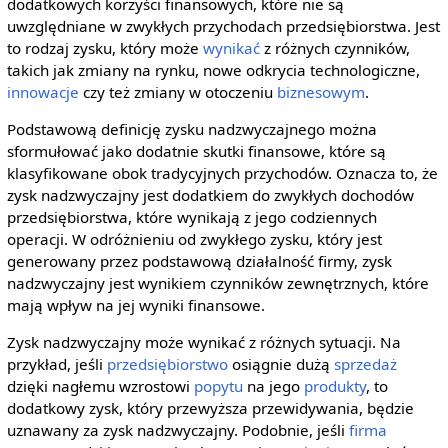
dodatkowych korzyści finansowych, które nie są
uwzględniane w zwykłych przychodach przedsiębiorstwa. Jest
to rodzaj zysku, który może
wynikać
z różnych czynników,
takich jak zmiany na rynku, nowe odkrycia technologiczne,
innowacje
czy też zmiany w otoczeniu
biznesowym
.
Podstawową definicję zysku nadzwyczajnego można
sformułować jako dodatnie skutki finansowe, które są
klasyfikowane obok tradycyjnych przychodów. Oznacza to, że
zysk nadzwyczajny jest dodatkiem do zwykłych dochodów
przedsiębiorstwa, które wynikają z jego codziennych
operacji. W odróżnieniu od zwykłego zysku, który jest
generowany przez podstawową działalność firmy, zysk
nadzwyczajny jest wynikiem czynników zewnętrznych, które
mają wpływ na jej wyniki finansowe.
Zysk nadzwyczajny może wynikać z różnych sytuacji. Na
przykład, jeśli
przedsiębiorstwo
osiągnie dużą
sprzedaż
dzięki nagłemu wzrostowi
popytu
na jego
produkty
, to
dodatkowy zysk, który przewyższa przewidywania, będzie
uznawany za zysk nadzwyczajny. Podobnie, jeśli
firma