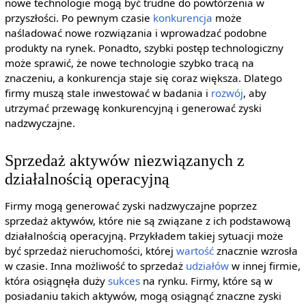
nowe technologie mogą być trudne do powtórzenia w
przyszłości. Po pewnym czasie
konkurencja
może
naśladować nowe rozwiązania i wprowadzać podobne
produkty na rynek. Ponadto, szybki postęp technologiczny
może sprawić, że nowe technologie szybko tracą na
znaczeniu, a konkurencja staje się coraz większa. Dlatego
firmy muszą stale inwestować w badania i
rozwój
, aby
utrzymać przewagę konkurencyjną i generować zyski
nadzwyczajne.
Sprzedaż aktywów niezwiązanych z
działalnością operacyjną
Firmy mogą generować zyski nadzwyczajne poprzez
sprzedaż aktywów, które nie są związane z ich podstawową
działalnością operacyjną. Przykładem takiej sytuacji może
być sprzedaż nieruchomości, której
wartość
znacznie wzrosła
w czasie. Inna możliwość to sprzedaż
udziałów
w innej firmie,
która osiągnęła duży
sukces
na rynku. Firmy, które są w
posiadaniu takich aktywów, mogą osiągnąć znaczne zyski