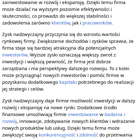
zainwestowanie w rozwój i ekspansję. Dzięki temu firma
może działać na wyższym poziomie efektywności i
skuteczności, co prowadzi do większej stabilności i
zadowolenia zarówno
klientów
, jak i
pracowników
.
Zysk nadzwyczajny przyczynia się do wzrostu wartości
rynkowej firmy. Zwiększenie dochodów i zysków sprawia, że
firma staje się bardziej atrakcyjna dla potencjalnych
inwestorów
. Wyższe zyski oznaczają większy zwrot z
inwestycji i większą pewność, że firma jest dobrze
zarządzana i ma perspektywy dalszego rozwoju. To z kolei
może przyciągnąć nowych inwestorów i pomóc firmie w
pozyskaniu dodatkowego
kapitału
potrzebnego do realizacji
jej strategii i celów.
Zysk nadzwyczajny daje firmie możliwość inwestycji w dalszy
rozwój i ekspansję na nowe rynki. Dodatkowe środki
finansowe umożliwiają firmie
inwestowanie
w
badania i
rozwój
, innowacje, zdobywanie nowych klientów i wdrażanie
nowych produktów lub usług. Dzięki temu firma może
zwiększyć swoją
konkurencyjność
i
zdolność
do przetrwania