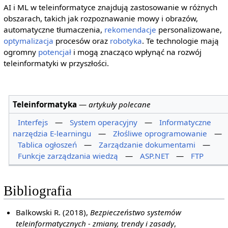
AI i ML w teleinformatyce znajdują zastosowanie w różnych
obszarach, takich jak rozpoznawanie mowy i obrazów,
automatyczne tłumaczenia,
rekomendacje
personalizowane,
optymalizacja
procesów oraz
robotyka
. Te technologie mają
ogromny
potencjał
i mogą znacząco wpłynąć na rozwój
teleinformatyki w przyszłości.
Teleinformatyka
—
artykuły polecane
Interfejs
—
System operacyjny
—
Informatyczne
narzędzia E-learningu
—
Złośliwe oprogramowanie
—
Tablica ogłoszeń
—
Zarządzanie dokumentami
—
Funkcje zarządzania wiedzą
—
ASP.NET
—
FTP
Bibliografia
Balkowski R. (2018),
Bezpieczeństwo systemów
teleinformatycznych - zmiany, trendy i zasady
,