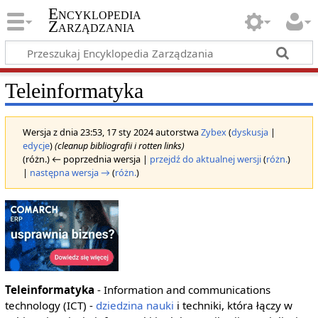
Encyklopedia
Zarządzania
Teleinformatyka
Wersja z dnia 23:53, 17 sty 2024 autorstwa
Zybex
(
dyskusja
|
edycje
)
(cleanup bibliografii i rotten links)
(różn.) ← poprzednia wersja |
przejdź do aktualnej wersji
(
różn.
)
|
następna wersja →
(
różn.
)
Teleinformatyka
- Information and communications
technology (ICT) -
dziedzina nauki
i techniki, która łączy w