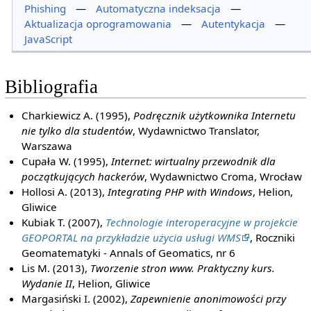
Phishing
—
Automatyczna indeksacja
—
Aktualizacja oprogramowania
—
Autentykacja
—
JavaScript
Bibliografia
Charkiewicz A. (1995),
Podręcznik użytkownika Internetu
nie tylko dla studentów
, Wydawnictwo Translator,
Warszawa
Cupała W. (1995),
Internet: wirtualny przewodnik dla
początkujących hackerów
, Wydawnictwo Croma, Wrocław
Hollosi A. (2013),
Integrating PHP with Windows
, Helion,
Gliwice
Kubiak T. (2007),
Technologie interoperacyjne w projekcie
GEOPORTAL na przykładzie użycia usługi WMS
, Roczniki
Geomatematyki - Annals of Geomatics, nr 6
Lis M. (2013),
Tworzenie stron www. Praktyczny kurs.
Wydanie II
, Helion, Gliwice
Margasiński I. (2002),
Zapewnienie anonimowości przy