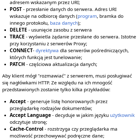
adresem wskazanym przez URI;
POST
- przesłanie danych do serwera. Adres URI
wskazuje na odbiorcę danych (
program
, bramka do
innego protokołu,
baza danych
);
DELETE
- usunięcie zasobu z serwera
TRACE
- wyświetla żądanie przesłane do serwera. Istotne
przy korzystaniu z serwerów Proxy;
CONNECT
-
dyrektywa
dla serwerów pośredniczących,
których funkcją jest tunelowanie;
PATCH
- częściowa aktualizacja danych;
Aby klient mógł "rozmawiać" z serwerem, musi posługiwać
się nagłówkami HTTP. Ze względu na ich mnogość
przedstawionych zostanie tylko kilka przykładów:
Accept
- generuje listę honorowanych przez
przeglądarkę rodzajów dokumentów;
Accept Language
- decyduje w jakim języku
użytkownik
odczytuje stronę;
Cache-Control
- rozstrzyga czy przeglądarka ma
możliwość przechowywać podręczne dane;