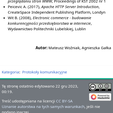
przeglądaniu stron WWW
, Proceedings of KST 2002 nr 1
Peicevic A. (2017),
Apache HTTP Server Introduction
,
CreateSpace Independent Publishing Platform, Londyn
Wit B. (2008),
Electronic commerce - budowanie
konkurencyjności przedsiębiorstwa w internecie
,
Wydawnictwo Politechniki Lubelskiej, Lublin
Autor:
Mateusz Woźniak, Agnieszka Gałka
Kategoria
:
Protokoły komunikacyjne
Tę stronę ostatnio edytowano 22 gru 2023,
00:19.
Treść udostępniana na licencji
CC BY-SA
Uznanie autorstwa na tych samych warunkach
, jeśli nie
podano inaczej.