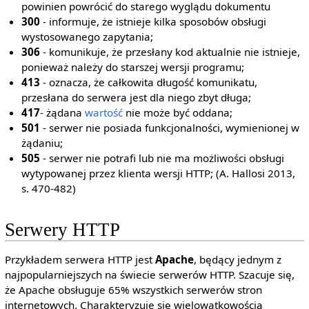
powinien powrócić do starego wyglądu dokumentu
300
- informuje, że istnieje kilka sposobów obsługi
wystosowanego zapytania;
306
- komunikuje, że przesłany kod aktualnie nie istnieje,
ponieważ należy do starszej wersji programu;
413
- oznacza, że całkowita długość komunikatu,
przesłana do serwera jest dla niego zbyt długa;
417
- żądana
wartość
nie może być oddana;
501
- serwer nie posiada funkcjonalności, wymienionej w
żądaniu;
505
- serwer nie potrafi lub nie ma możliwości obsługi
wytypowanej przez klienta wersji HTTP; (A. Hallosi 2013,
s. 470-482)
Serwery HTTP
Przykładem serwera HTTP jest
Apache
, będący jednym z
najpopularniejszych na świecie serwerów HTTP. Szacuje się,
że Apache obsługuje 65% wszystkich serwerów stron
internetowych. Charakteryzuje się wielowątkowością