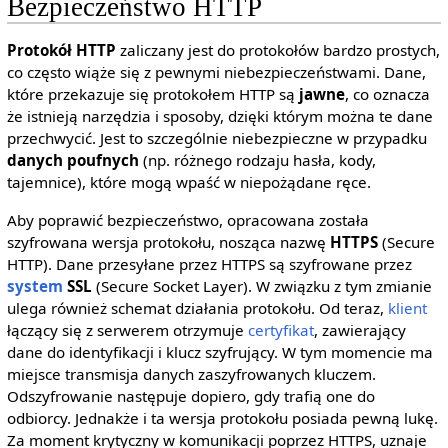
Bezpieczeństwo HTTP
Protokół HTTP
zaliczany jest do protokołów bardzo prostych,
co często wiąże się z pewnymi niebezpieczeństwami. Dane,
które przekazuje się protokołem HTTP są
jawne
, co oznacza
że istnieją narzędzia i sposoby, dzięki którym można te dane
przechwycić. Jest to szczególnie niebezpieczne w przypadku
danych poufnych
(np. różnego rodzaju hasła, kody,
tajemnice), które mogą wpaść w niepożądane ręce.
Aby poprawić bezpieczeństwo, opracowana została
szyfrowana wersja protokołu, nosząca nazwę
HTTPS
(Secure
HTTP). Dane przesyłane przez HTTPS są szyfrowane przez
system
SSL
(Secure Socket Layer). W związku z tym zmianie
ulega również schemat działania protokołu. Od teraz,
klient
łączący się z serwerem otrzymuje
certyfikat
, zawierający
dane do identyfikacji i klucz szyfrujący. W tym momencie ma
miejsce transmisja danych zaszyfrowanych kluczem.
Odszyfrowanie następuje dopiero, gdy trafią one do
odbiorcy. Jednakże i ta wersja protokołu posiada pewną lukę.
Za moment krytyczny w komunikacji poprzez HTTPS, uznaje