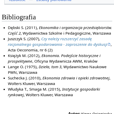
Bibliografia
Dębski S. (2011),
Ekonomika i organizacja przedsiębiorstw.
Część 2
, Wydawnictwa Szkolne i Pedagogiczne, Warszawa
Juszczyk S. (2007),
Czy należy rozszerzyć zasadę
racjonalnego gospodarowania - zaproszenie do dyskusji
,
Acta Oeconomia, nr 6 (2)
Księżyk M. (2012),
Ekonomia. Podejście historyczne i
prospektywne
, Oficyna Wydawnicza AWM, Kraków
Lange O. (1975),
Dzieła, tom 3
, Wydawnictwo Naukowe
PWN, Warszawa
Suchecka J. (2010),
Ekonomia zdrowia i opieki zdrowotnej
,
Wolters Kluwer, Warszawa
Włudyka T., Smaga M. (2015),
Instytucje gospodarki
rynkowej
, Wolters Kluwer, Warszawa
Autor:
Kinga Osieniecka