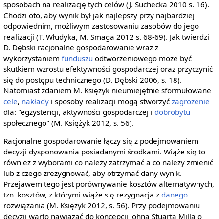
sposobach na realizację tych celów (J. Suchecka 2010 s. 16).
Chodzi oto, aby wynik był jak najlepszy przy najbardziej
odpowiednim, możliwym zastosowaniu zasobów do jego
realizacji (T. Włudyka, M. Smaga 2012 s. 68-69). Jak twierdzi
D. Dębski racjonalne gospodarowanie wraz z
wykorzystaniem
funduszu
odtworzeniowego może być
skutkiem wzrostu efektywności gospodarczej oraz przyczynić
się do postępu technicznego (D. Dębski 2006, s. 18).
Natomiast zdaniem M. Księżyk nieumiejętnie sformułowane
cele
,
nakłady
i sposoby realizacji mogą stworzyć
zagrożenie
dla: "egzystencji, aktywności gospodarczej i
dobrobytu
społecznego" (M. Księżyk 2012, s. 56).
Racjonalne gospodarowanie łączy się z podejmowaniem
decyzji dysponowania posiadanymi środkami. Wiąże się to
również z wyborami co należy zatrzymać a co należy zmienić
lub z czego zrezygnować, aby otrzymać dany wynik.
Przejawem tego jest porównywanie kosztów alternatywnych,
tzn. kosztów, z którymi wiąże się rezygnacja z
danego
rozwiązania (M. Księżyk 2012, s. 56). Przy podejmowaniu
decyzji warto nawiązać do koncepcji Johna Stuarta Milla o