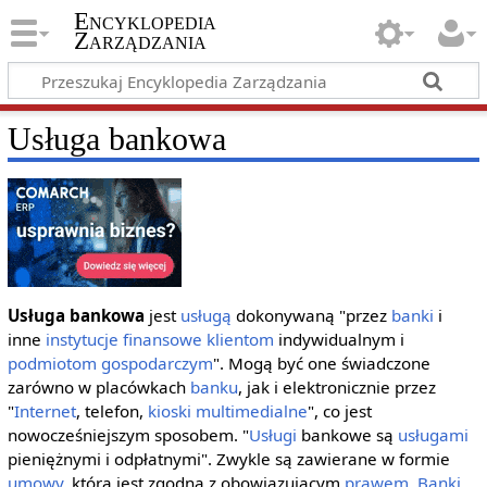
Encyklopedia
Zarządzania
Usługa bankowa
Usługa bankowa
jest
usługą
dokonywaną "przez
banki
i
inne
instytucje finansowe
klientom
indywidualnym i
podmiotom gospodarczym
". Mogą być one świadczone
zarówno w placówkach
banku
, jak i elektronicznie przez
"
Internet
, telefon,
kioski multimedialne
", co jest
nowocześniejszym sposobem. "
Usługi
bankowe są
usługami
pieniężnymi i odpłatnymi". Zwykle są zawierane w formie
umowy
, która jest zgodna z obowiązującym
prawem
.
Banki