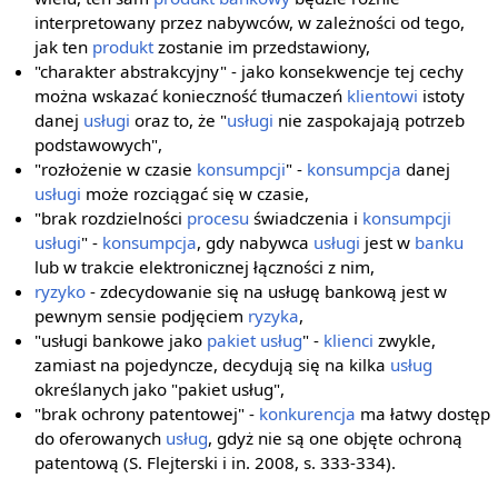
interpretowany przez nabywców, w zależności od tego,
jak ten
produkt
zostanie im przedstawiony,
"charakter abstrakcyjny" - jako konsekwencje tej cechy
można wskazać konieczność tłumaczeń
klientowi
istoty
danej
usługi
oraz to, że "
usługi
nie zaspokajają potrzeb
podstawowych",
"rozłożenie w czasie
konsumpcji
" -
konsumpcja
danej
usługi
może rozciągać się w czasie,
"brak rozdzielności
procesu
świadczenia i
konsumpcji
usługi
" -
konsumpcja
, gdy nabywca
usługi
jest w
banku
lub w trakcie elektronicznej łączności z nim,
ryzyko
- zdecydowanie się na usługę bankową jest w
pewnym sensie podjęciem
ryzyka
,
"usługi bankowe jako
pakiet
usług
" -
klienci
zwykle,
zamiast na pojedyncze, decydują się na kilka
usług
określanych jako "pakiet usług",
"brak ochrony patentowej" -
konkurencja
ma łatwy dostęp
do oferowanych
usług
, gdyż nie są one objęte ochroną
patentową (S. Flejterski i in. 2008, s. 333-334).