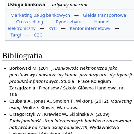
Usługa bankowa
—
artykuły polecane
Marketing usług bankowych
—
Giełda transportowa
—
Cross-selling
—
Rynek zbytu
—
Handel
elektroniczny
—
KYC
—
Kantor internetowy
—
Targi
—
C2C
Bibliografia
Borkowski M. (2011),
Bankowość elektroniczna jako
podstawowy i nowoczesny kanał sprzedaży oraz dystrybucji
produktów finansowych
, Studia i Prace Kolegium
Zarządzania i Finansów / Szkoła Główna Handlowa, nr
106
Czubała A., Jonas A., Smoleń T., Wiktor J. (2012),
Marketing
usług
, Wolters Kluwer, Warszawa
Grzegorczyk W., Krawiec W., Skibińska A. (2009),
Funkcjonalność stron internetowych banków a zachowania
nabywców na rynku usług bankowych
, Wydawnictwo
Uniwersytetu Łódzkiego, Łódź