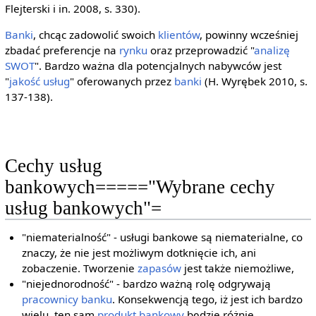
Flejterski i in. 2008, s. 330).
Banki
, chcąc zadowolić swoich
klientów
, powinny wcześniej
zbadać preferencje na
rynku
oraz przeprowadzić "
analizę
SWOT
". Bardzo ważna dla potencjalnych nabywców jest
"
jakość usług
" oferowanych przez
banki
(H. Wyrębek 2010, s.
137-138).
Cechy usług
bankowych====="Wybrane cechy
usług bankowych"=
"niematerialność" - usługi bankowe są niematerialne, co
znaczy, że nie jest możliwym dotknięcie ich, ani
zobaczenie. Tworzenie
zapasów
jest także niemożliwe,
"niejednorodność" - bardzo ważną rolę odgrywają
pracownicy
banku
. Konsekwencją tego, iż jest ich bardzo
wielu, ten sam
produkt bankowy
będzie różnie