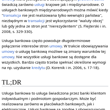
świadczą zarówno
usługi
krajowe jak i międzynarodowe. O
usługach bankowych międzynarodowych można mówić kiedy
"
transakcja
nie jest realizowana tylko wewnątrz państwa",
niezbędnym w
transakcji
jest wykorzystanie "waluty obcej"
lub gdy jedna ze stron jest "nierezydentem" (S. Flejterski i in.
2008, s. 329-330).
Usługa bankowa często powoduje długoterminowe
połączenie interesów stron
umowy
. W trakcie obowiązywania
umowy
o usługę bankową możliwe są zmiany warunków tej
umowy
. Nie wszystkie usługi bankowe są dostępne dla
wszystkich. Bardzo często trzeba spełniać określone wymogi
na np. uzyskanie
kredytu
(D. Korenik i in. 2006, s. 17-18).
TL;DR
Usługa bankowa to usługa świadczona przez banki klientom
indywidualnym i podmiotom gospodarczym. Może być
realizowana zarówno w placówkach bankowych, jak i
elektronicznie. Usługi bankowe są zgodne z obowiązującym