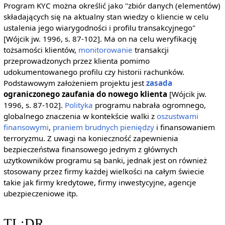
Program KYC można określić jako "zbiór danych (elementów)
składających się na aktualny stan wiedzy o kliencie w celu
ustalenia jego wiarygodności i profilu transakcyjnego"
[Wójcik jw. 1996, s. 87-102]. Ma on na celu weryfikację
tożsamości klientów,
monitorowanie
transakcji
przeprowadzonych przez klienta pomimo
udokumentowanego profilu czy historii rachunków.
Podstawowym założeniem projektu jest
zasada
ograniczonego zaufania do nowego klienta
[Wójcik jw.
1996, s. 87-102].
Polityka
programu nabrała ogromnego,
globalnego znaczenia w kontekście walki z
oszustwami
finansowymi
,
praniem brudnych pieniędzy
i finansowaniem
terroryzmu. Z uwagi na konieczność zapewnienia
bezpieczeństwa finansowego jednym z głównych
użytkowników programu są banki, jednak jest on również
stosowany przez firmy każdej wielkości na całym świecie
takie jak firmy kredytowe, firmy inwestycyjne, agencje
ubezpieczeniowe itp.
TL;DR