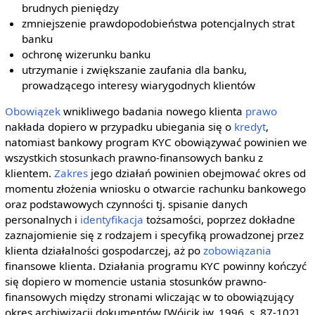
brudnych pieniędzy
zmniejszenie prawdopodobieństwa potencjalnych strat
banku
ochronę wizerunku banku
utrzymanie i zwiększanie zaufania dla banku,
prowadzącego interesy wiarygodnych klientów
Obowiązek
wnikliwego badania nowego klienta
prawo
nakłada dopiero w przypadku ubiegania się o
kredyt
,
natomiast bankowy program KYC obowiązywać powinien we
wszystkich stosunkach prawno-finansowych banku z
klientem.
Zakres
jego działań powinien obejmować okres od
momentu złożenia wniosku o otwarcie rachunku bankowego
oraz podstawowych czynności tj. spisanie danych
personalnych i
identyfikacja
tożsamości, poprzez dokładne
zaznajomienie się z rodzajem i specyfiką prowadzonej przez
klienta działalności gospodarczej, aż po
zobowiązania
finansowe klienta. Działania programu KYC powinny kończyć
się dopiero w momencie ustania stosunków prawno-
finansowych między stronami wliczając w to obowiązujący
okres archiwizacji dokumentów [Wójcik jw. 1996, s. 87-102].