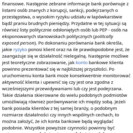
finansowe. Następnie zebrane informacje bank porównuje z
listami osób znanych z korupcji, sankcji, podejrzanych o
przestępstwa, o wysokim ryzyku udziału w łapówkarstwie
bądź praniu brudnych pieniędzy. Przydatne w tej sytuacji są
również listy politycznie odsłoniętych osób lub PEP - osób na
eksponowanych stanowiskach politycznych (
politcally
exposed person
). Po dokonaniu porównania bank określa,
jakie
ryzyko
ponosi klient oraz na ile prawdopodobne jest, że
zaangażuje się w działalność nielegalną. Następnie możliwe
jest teoretyczne zobrazowanie, jak
konto
bankowe klienta
powinno prezentować się w najbliższej przyszłości. Po
uruchomieniu konta bank może konsekwentnie monitorować
aktywność klienta i upewnić się czy jest ona zgodna z
wcześniejszymi przewidywaniami lub czy jest podejrzana.
Takie działania skierowane do wielu podobnych podmiotów
umożliwiają również porównywanie ich między sobą. Jeżeli
bank posiada klientów z tej samej branży, o podobnym
rozmiarze działalności czy innych wspólnych cechach, to
można założyć, że ich konta bankowe będą wyglądać
podobnie. Wszystkie powyższe czynności powinny być