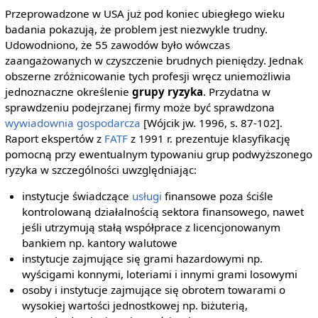
Przeprowadzone w USA już pod koniec ubiegłego wieku
badania pokazują, że problem jest niezwykle trudny.
Udowodniono, że 55 zawodów było wówczas
zaangażowanych w czyszczenie brudnych pieniędzy. Jednak
obszerne zróżnicowanie tych profesji wręcz uniemożliwia
jednoznaczne określenie
grupy ryzyka
. Przydatna w
sprawdzeniu podejrzanej firmy może być sprawdzona
wywiadownia gospodarcza
[Wójcik jw. 1996, s. 87-102].
Raport ekspertów z
FATF
z 1991 r. prezentuje klasyfikację
pomocną przy ewentualnym typowaniu grup podwyższonego
ryzyka w szczególności uwzględniając:
instytucje świadczące
usługi
finansowe poza ściśle
kontrolowaną działalnością sektora finansowego, nawet
jeśli utrzymują stałą współprace z licencjonowanym
bankiem np. kantory walutowe
instytucje zajmujące się grami hazardowymi np.
wyścigami konnymi, loteriami i innymi grami losowymi
osoby i instytucje zajmujące się obrotem towarami o
wysokiej wartości jednostkowej np. biżuterią,