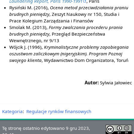
Laundering Report, Paris 1990-1991
, Paris
Rysiński M. (2016),
Ocena metod przeciwdziałania praniu
brudnych pieniędzy
, Zeszyt Naukowy nr 150, Studia i
Prace Kolegium Zarządzania i Finansów
Smolak M. (2013),
Formy zwalczania procederu prania
brudnych pieniędzy
, Przegląd Bezpieczeństwa
Wewnętrznego, nr 9/13
Wójcik J. (1996),
Kryminalistyczne problemy zapobiegania
oszustwom zaliczkowym (nigeryjskim). Program Poznaj
swojego klienta
, Wydawnictwo Dom Organizatora, Toruń
Autor:
Sylwia Jałowiec
Kategoria
:
Regulacje rynków finansowych
Tę stronę ostatnio edytowano 9 gru 2023,