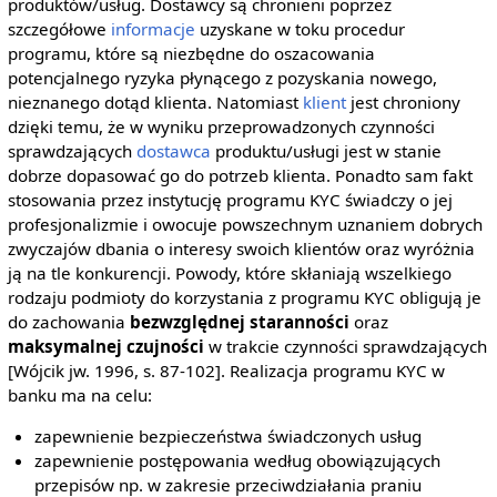
produktów/usług. Dostawcy są chronieni poprzez
szczegółowe
informacje
uzyskane w toku procedur
programu, które są niezbędne do oszacowania
potencjalnego ryzyka płynącego z pozyskania nowego,
nieznanego dotąd klienta. Natomiast
klient
jest chroniony
dzięki temu, że w wyniku przeprowadzonych czynności
sprawdzających
dostawca
produktu/usługi jest w stanie
dobrze dopasować go do potrzeb klienta. Ponadto sam fakt
stosowania przez instytucję programu KYC świadczy o jej
profesjonalizmie i owocuje powszechnym uznaniem dobrych
zwyczajów dbania o interesy swoich klientów oraz wyróżnia
ją na tle konkurencji. Powody, które skłaniają wszelkiego
rodzaju podmioty do korzystania z programu KYC obligują je
do zachowania
bezwzględnej staranności
oraz
maksymalnej czujności
w trakcie czynności sprawdzających
[Wójcik jw. 1996, s. 87-102]. Realizacja programu KYC w
banku ma na celu:
zapewnienie bezpieczeństwa świadczonych usług
zapewnienie postępowania według obowiązujących
przepisów np. w zakresie przeciwdziałania praniu