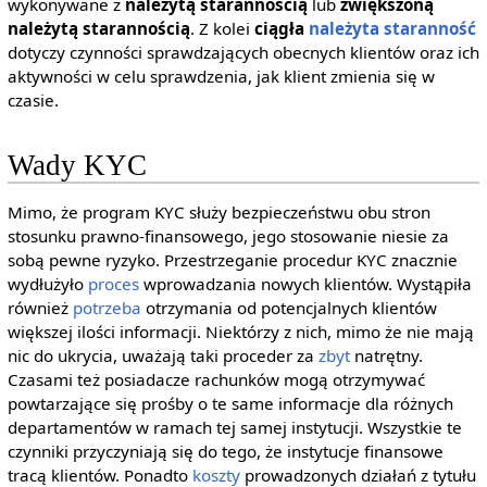
wykonywane z
należytą starannością
lub
zwiększoną
należytą starannością
. Z kolei
ciągła
należyta staranność
dotyczy czynności sprawdzających obecnych klientów oraz ich
aktywności w celu sprawdzenia, jak klient zmienia się w
czasie.
Wady KYC
Mimo, że program KYC służy bezpieczeństwu obu stron
stosunku prawno-finansowego, jego stosowanie niesie za
sobą pewne ryzyko. Przestrzeganie procedur KYC znacznie
wydłużyło
proces
wprowadzania nowych klientów. Wystąpiła
również
potrzeba
otrzymania od potencjalnych klientów
większej ilości informacji. Niektórzy z nich, mimo że nie mają
nic do ukrycia, uważają taki proceder za
zbyt
natrętny.
Czasami też posiadacze rachunków mogą otrzymywać
powtarzające się prośby o te same informacje dla różnych
departamentów w ramach tej samej instytucji. Wszystkie te
czynniki przyczyniają się do tego, że instytucje finansowe
tracą klientów. Ponadto
koszty
prowadzonych działań z tytułu