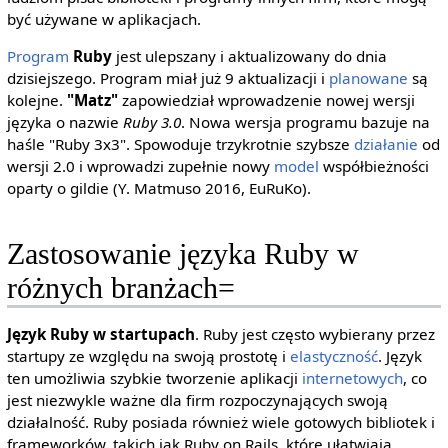
być używane w aplikacjach.
Program
Ruby
jest ulepszany i aktualizowany do dnia
dzisiejszego. Program miał już 9 aktualizacji i
planowane
są
kolejne.
"Matz"
zapowiedział wprowadzenie nowej wersji
języka o nazwie
Ruby 3.0
. Nowa wersja programu bazuje na
haśle "Ruby 3x3". Spowoduje trzykrotnie szybsze
działanie
od
wersji 2.0 i wprowadzi zupełnie nowy
model
współbieżności
oparty o gildie (Y. Matmuso 2016, EuRuKo).
Zastosowanie języka Ruby w
różnych branżach=
Język Ruby w startupach
. Ruby jest często wybierany przez
startupy ze względu na swoją prostotę i
elastyczność
. Język
ten umożliwia szybkie tworzenie aplikacji
internetowych
, co
jest niezwykle ważne dla firm rozpoczynających swoją
działalność. Ruby posiada również wiele gotowych bibliotek i
frameworków, takich jak Ruby on Rails, które ułatwiają