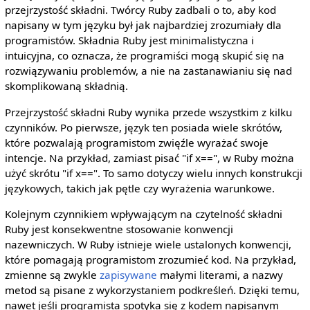
przejrzystość składni. Twórcy Ruby zadbali o to, aby kod
napisany w tym języku był jak najbardziej zrozumiały dla
programistów. Składnia Ruby jest minimalistyczna i
intuicyjna, co oznacza, że programiści mogą skupić się na
rozwiązywaniu problemów, a nie na zastanawianiu się nad
skomplikowaną składnią.
Przejrzystość składni Ruby wynika przede wszystkim z kilku
czynników. Po pierwsze, język ten posiada wiele skrótów,
które pozwalają programistom zwięźle wyrażać swoje
intencje. Na przykład, zamiast pisać "if x==", w Ruby można
użyć skrótu "if x==". To samo dotyczy wielu innych konstrukcji
językowych, takich jak pętle czy wyrażenia warunkowe.
Kolejnym czynnikiem wpływającym na czytelność składni
Ruby jest konsekwentne stosowanie konwencji
nazewniczych. W Ruby istnieje wiele ustalonych konwencji,
które pomagają programistom zrozumieć kod. Na przykład,
zmienne są zwykle
zapisywane
małymi literami, a nazwy
metod są pisane z wykorzystaniem podkreśleń. Dzięki temu,
nawet jeśli programista spotyka się z kodem napisanym