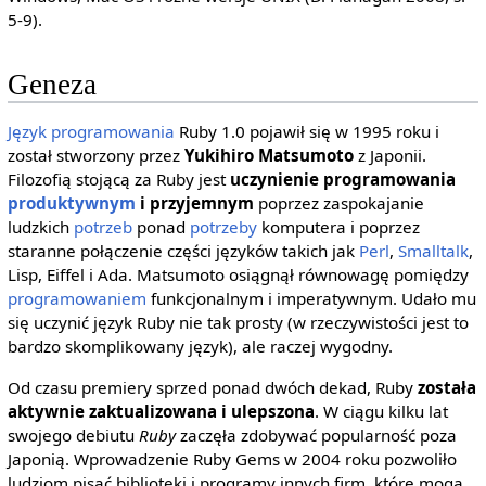
5-9).
Geneza
Język programowania
Ruby 1.0 pojawił się w 1995 roku i
został stworzony przez
Yukihiro Matsumoto
z Japonii.
Filozofią stojącą za Ruby jest
uczynienie programowania
produktywnym
i przyjemnym
poprzez zaspokajanie
ludzkich
potrzeb
ponad
potrzeby
komputera i poprzez
staranne połączenie części języków takich jak
Perl
,
Smalltalk
,
Lisp, Eiffel i Ada. Matsumoto osiągnął równowagę pomiędzy
programowaniem
funkcjonalnym i imperatywnym. Udało mu
się uczynić język Ruby nie tak prosty (w rzeczywistości jest to
bardzo skomplikowany język), ale raczej wygodny.
Od czasu premiery sprzed ponad dwóch dekad, Ruby
została
aktywnie zaktualizowana i ulepszona
. W ciągu kilku lat
swojego debiutu
Ruby
zaczęła zdobywać popularność poza
Japonią. Wprowadzenie Ruby Gems w 2004 roku pozwoliło
ludziom pisać biblioteki i programy innych firm, które mogą