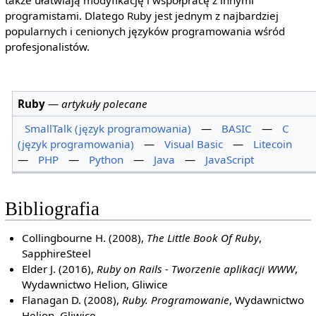
także ułatwiają modyfikację i współpracę z innymi
programistami. Dlatego Ruby jest jednym z najbardziej
popularnych i cenionych języków programowania wśród
profesjonalistów.
Ruby
—
artykuły polecane
SmallTalk (język programowania)
—
BASIC
—
C
(język programowania)
—
Visual Basic
—
Litecoin
—
PHP
—
Python
—
Java
—
JavaScript
Bibliografia
Collingbourne H. (2008),
The Little Book Of Ruby
,
SapphireSteel
Elder J. (2016),
Ruby on Rails - Tworzenie aplikacji WWW
,
Wydawnictwo Helion, Gliwice
Flanagan D. (2008),
Ruby. Programowanie
, Wydawnictwo
Helion, Gliwice