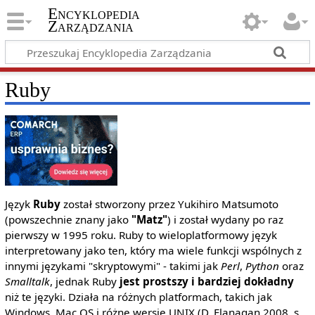
Encyklopedia
Zarządzania
Ruby
Język
Ruby
został stworzony przez Yukihiro Matsumoto
(powszechnie znany jako
"Matz"
) i został wydany po raz
pierwszy w 1995 roku. Ruby to wieloplatformowy język
interpretowany jako ten, który ma wiele funkcji wspólnych z
innymi językami "skryptowymi" - takimi jak
Perl
,
Python
oraz
Smalltalk
, jednak Ruby
jest prostszy i bardziej dokładny
niż te języki. Działa na różnych platformach, takich jak
Windows, Mac OS i różne wersje UNIX (D. Flanagan 2008, s.