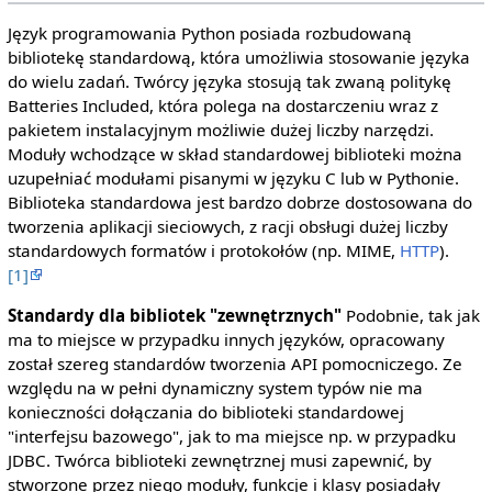
Język programowania Python posiada rozbudowaną
bibliotekę standardową, która umożliwia stosowanie języka
do wielu zadań. Twórcy języka stosują tak zwaną politykę
Batteries Included, która polega na dostarczeniu wraz z
pakietem instalacyjnym możliwie dużej liczby narzędzi.
Moduły wchodzące w skład standardowej biblioteki można
uzupełniać modułami pisanymi w języku C lub w Pythonie.
Biblioteka standardowa jest bardzo dobrze dostosowana do
tworzenia aplikacji sieciowych, z racji obsługi dużej liczby
standardowych formatów i protokołów (np. MIME,
HTTP
).
[1]
Standardy dla bibliotek "zewnętrznych"
Podobnie, tak jak
ma to miejsce w przypadku innych języków, opracowany
został szereg standardów tworzenia API pomocniczego. Ze
względu na w pełni dynamiczny system typów nie ma
konieczności dołączania do biblioteki standardowej
"interfejsu bazowego", jak to ma miejsce np. w przypadku
JDBC. Twórca biblioteki zewnętrznej musi zapewnić, by
stworzone przez niego moduły, funkcje i klasy posiadały