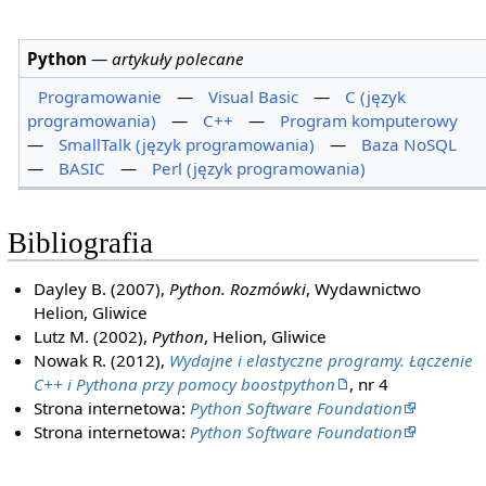
Python
—
artykuły polecane
Programowanie
—
Visual Basic
—
C (język
programowania)
—
C++
—
Program komputerowy
—
SmallTalk (język programowania)
—
Baza NoSQL
—
BASIC
—
Perl (język programowania)
Bibliografia
Dayley B. (2007),
Python. Rozmówki
, Wydawnictwo
Helion, Gliwice
Lutz M. (2002),
Python
, Helion, Gliwice
Nowak R. (2012),
Wydajne i elastyczne programy. Łączenie
C++ i Pythona przy pomocy boostpython
, nr 4
Strona internetowa:
Python Software Foundation
Strona internetowa:
Python Software Foundation