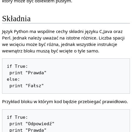
który może być obiektem pustym.
Składnia
Język Python ma wspólne cechy składni języku C,Java oraz
Perl. Jednak należy uważać na istotne różnice. Liczba spacji
we wcięciu może być różna, jednak wszystkie instrukcje
wewnątrz bloku muszą być wcięte o tyle samo.
if True:

 print "Prawda"

else:

 print "Fałsz"
Przykład bloku w którym kod będzie przebiegać prawidłowo.
if True:

 print "Odpowiedź"

 print "Prawda"
