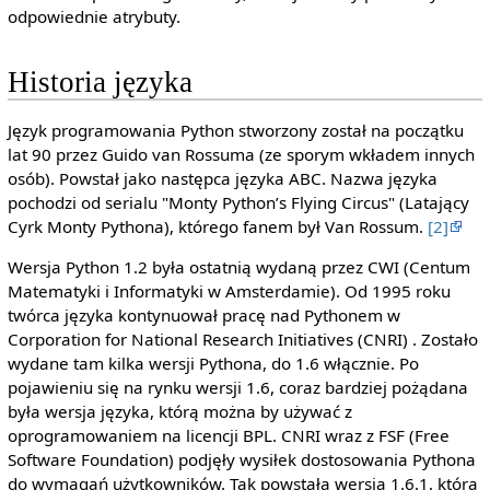
odpowiednie atrybuty.
Historia języka
Język programowania Python stworzony został na początku
lat 90 przez Guido van Rossuma (ze sporym wkładem innych
osób). Powstał jako następca języka ABC. Nazwa języka
pochodzi od serialu "Monty Python’s Flying Circus" (Latający
Cyrk Monty Pythona), którego fanem był Van Rossum.
[2]
Wersja Python 1.2 była ostatnią wydaną przez CWI (Centum
Matematyki i Informatyki w Amsterdamie). Od 1995 roku
twórca języka kontynuował pracę nad Pythonem w
Corporation for National Research Initiatives (CNRI) . Zostało
wydane tam kilka wersji Pythona, do 1.6 włącznie. Po
pojawieniu się na rynku wersji 1.6, coraz bardziej pożądana
była wersja języka, którą można by używać z
oprogramowaniem na licencji BPL. CNRI wraz z FSF (Free
Software Foundation) podjęły wysiłek dostosowania Pythona
do wymagań użytkowników. Tak powstała wersja 1.6.1, która