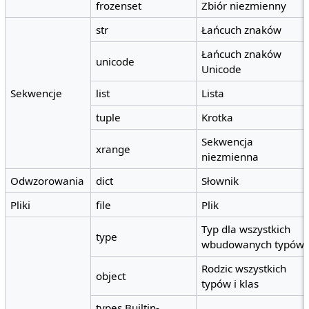
frozenset
Zbiór niezmienny
str
Łańcuch znaków
Łańcuch znaków
unicode
Unicode
Sekwencje
list
Lista
tuple
Krotka
Sekwencja
xrange
niezmienna
Odwzorowania
dict
Słownik
Pliki
file
Plik
Typ dla wszystkich
type
wbudowanych typów
Rodzic wszystkich
object
typów i klas
types.Builtin-