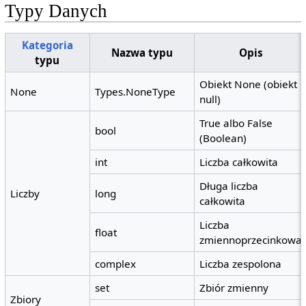
Typy Danych
Kategoria
Nazwa typu
Opis
typu
Obiekt None (obiekt
None
Types.NoneType
null)
True albo False
bool
(Boolean)
int
Liczba całkowita
Długa liczba
Liczby
long
całkowita
Liczba
float
zmiennoprzecinkowa
complex
Liczba zespolona
set
Zbiór zmienny
Zbiory