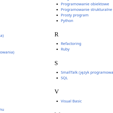
Programowanie obiektowe
Programowanie strukturalne
Prosty program
Python
R
a)
Refactoring
Ruby
owania)
S
SmallTalk (język programowa
SQL
V
Visual Basic
omu