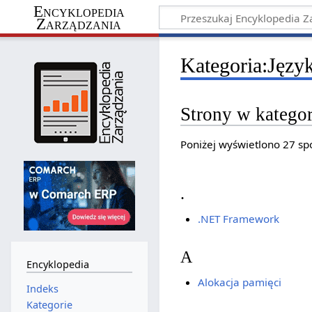
Encyklopedia
Zarządzania
Kategoria
:
Języ
Strony w katego
Poniżej wyświetlono 27 spo
.
.NET Framework
A
Encyklopedia
Alokacja pamięci
Indeks
Kategorie