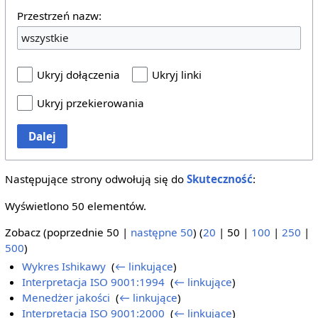
Przestrzeń nazw:
wszystkie
Ukryj dołączenia
Ukryj linki
Ukryj przekierowania
Dalej
Następujące strony odwołują się do
Skuteczność
:
Wyświetlono 50 elementów.
Zobacz (
poprzednie 50
|
następne 50
) (
20
|
50
|
100
|
250
|
500
)
Wykres Ishikawy
‎
(
← linkujące
)
Interpretacja ISO 9001:1994
‎
(
← linkujące
)
Menedżer jakości
‎
(
← linkujące
)
Interpretacja ISO 9001:2000
‎
(
← linkujące
)