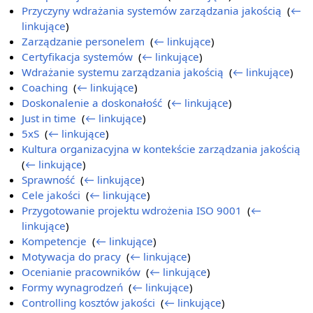
Przyczyny wdrażania systemów zarządzania jakością
‎
(
←
linkujące
)
Zarządzanie personelem
‎
(
← linkujące
)
Certyfikacja systemów
‎
(
← linkujące
)
Wdrażanie systemu zarządzania jakością
‎
(
← linkujące
)
Coaching
‎
(
← linkujące
)
Doskonalenie a doskonałość
‎
(
← linkujące
)
Just in time
‎
(
← linkujące
)
5xS
‎
(
← linkujące
)
Kultura organizacyjna w kontekście zarządzania jakością
‎
(
← linkujące
)
Sprawność
‎
(
← linkujące
)
Cele jakości
‎
(
← linkujące
)
Przygotowanie projektu wdrożenia ISO 9001
‎
(
←
linkujące
)
Kompetencje
‎
(
← linkujące
)
Motywacja do pracy
‎
(
← linkujące
)
Ocenianie pracowników
‎
(
← linkujące
)
Formy wynagrodzeń
‎
(
← linkujące
)
Controlling kosztów jakości
‎
(
← linkujące
)