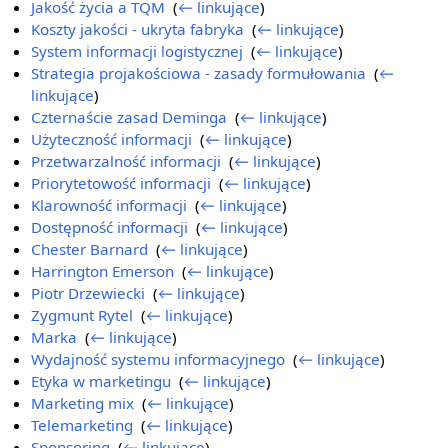
Jakość życia a TQM
‎
(
← linkujące
)
Koszty jakości - ukryta fabryka
‎
(
← linkujące
)
System informacji logistycznej
‎
(
← linkujące
)
Strategia projakościowa - zasady formułowania
‎
(
←
linkujące
)
Czternaście zasad Deminga
‎
(
← linkujące
)
Użyteczność informacji
‎
(
← linkujące
)
Przetwarzalność informacji
‎
(
← linkujące
)
Priorytetowość informacji
‎
(
← linkujące
)
Klarowność informacji
‎
(
← linkujące
)
Dostępność informacji
‎
(
← linkujące
)
Chester Barnard
‎
(
← linkujące
)
Harrington Emerson
‎
(
← linkujące
)
Piotr Drzewiecki
‎
(
← linkujące
)
Zygmunt Rytel
‎
(
← linkujące
)
Marka
‎
(
← linkujące
)
Wydajność systemu informacyjnego
‎
(
← linkujące
)
Etyka w marketingu
‎
(
← linkujące
)
Marketing mix
‎
(
← linkujące
)
Telemarketing
‎
(
← linkujące
)
Sponsoring
‎
(
← linkujące
)