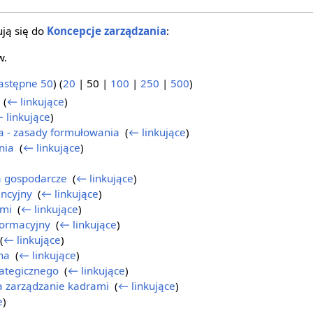
ją się do
Koncepcje zarządzania
:
w.
astępne 50
) (
20
|
50
|
100
|
250
|
500
)
‎
(
← linkujące
)
 linkujące
)
a - zasady formułowania
‎
(
← linkujące
)
nia
‎
(
← linkujące
)
a gospodarcze
‎
(
← linkujące
)
ncyjny
‎
(
← linkujące
)
ami
‎
(
← linkujące
)
formacyjny
‎
(
← linkujące
)
(
← linkujące
)
na
‎
(
← linkujące
)
rategicznego
‎
(
← linkujące
)
a zarządzanie kadrami
‎
(
← linkujące
)
e
)