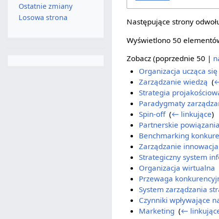
Ostatnie zmiany
Losowa strona
Następujące strony odwołu
Wyświetlono 50 elementó
Zobacz (
poprzednie 50
|
n
Organizacja ucząca się
Zarządzanie wiedzą
‎
(
←
Strategia projakościow
Paradygmaty zarządza
Spin-off
‎
(
← linkujące
)
Partnerskie powiązani
Benchmarking konkure
Zarządzanie innowacj
Strategiczny system in
Organizacja wirtualna
‎
Przewaga konkurencyj
System zarządzania st
Czynniki wpływające n
Marketing
‎
(
← linkując