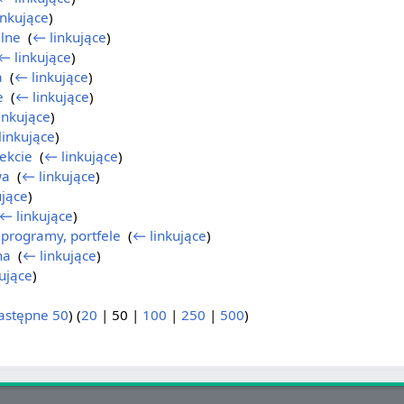
inkujące
)
alne
‎
(
← linkujące
)
← linkujące
)
a
‎
(
← linkujące
)
e
‎
(
← linkujące
)
inkujące
)
linkujące
)
ekcie
‎
(
← linkujące
)
wa
‎
(
← linkujące
)
ujące
)
← linkujące
)
 programy, portfele
‎
(
← linkujące
)
na
‎
(
← linkujące
)
ujące
)
)
astępne 50
) (
20
|
50
|
100
|
250
|
500
)