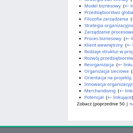
Model biznesowy
‎
(
← l
Przedsiębiorstwo glob
Filozofia zarządzania
‎
(
Strategia organizacyjn
Zarządzanie procesow
Proces biznesowy
‎
(
← l
Klient wewnętrzny
‎
(
← 
Rodzaje struktur w proj
Rozwój przedsiębiorst
Reorganizacja
‎
(
← link
Organizacja sieciowa
‎
(
Orientacja na projekty,
Innowacja organizacyj
Merchandising
‎
(
← link
Potencjał
‎
(
← linkujące
Zobacz (
poprzednie 50
|
n