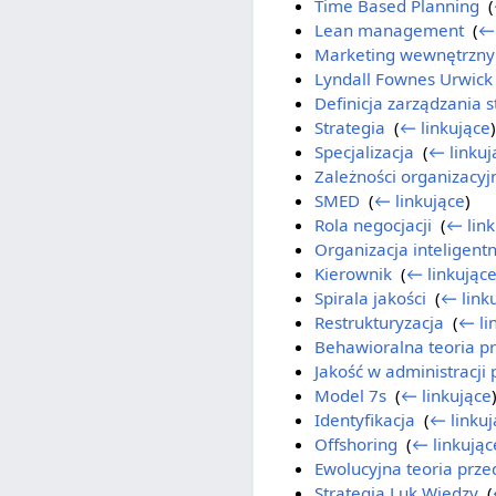
Time Based Planning
‎
(
Lean management
‎
(
← 
Marketing wewnętrzny
Lyndall Fownes Urwick
Definicja zarządzania 
Strategia
‎
(
← linkujące
)
Specjalizacja
‎
(
← linkuj
Zależności organizacyj
SMED
‎
(
← linkujące
)
Rola negocjacji
‎
(
← link
Organizacja inteligent
Kierownik
‎
(
← linkując
Spirala jakości
‎
(
← link
Restrukturyzacja
‎
(
← li
Behawioralna teoria p
Jakość w administracji 
Model 7s
‎
(
← linkujące
Identyfikacja
‎
(
← linkuj
Offshoring
‎
(
← linkując
Ewolucyjna teoria prze
Strategia Luk Wiedzy
‎
(