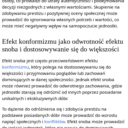
osoby, co prowadzi do utraty autentyczności i podejmowania
decyzji niezgodnych z własnymi wartościami. Skupienie na
zdobywaniu prestiżu i pozytywnej oceny społecznej może
prowadzić do ignorowania własnych potrzeb i wartości, co
może mieć negatywny wpływ na samopoczucie jednostki.
Efekt konformizmu jako odwrotność efektu
snoba i dostosowywanie się do większości
Efekt snoba jest często przeciwieństwem efektu
konformizmu
, który polega na dostosowywaniu się do
większości i przyjmowaniu poglądów lub zachowań
dominujących w danej społeczności. Jednak efekt snoba
może również prowadzić do odwrotnego zachowania, gdzie
jednostki starają się odróżnić od innych poprzez posiadanie
unikalnych i ekskluzywnych dóbr.
To dążenie do odróżnienia się i zdobycia prestiżu na
podstawie posiadanych dóbr może prowadzić do wzrostu
napięć społecznych i
konfliktów
. Efekt snoba może prowadzić
do izolacji jednostek, które nie pasują do dominujących