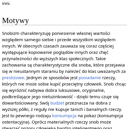
inni.
Motywy
Snobizm charakteryzuję poniesienie własnej wartości
względem samego siebie i przede wszystkim względem
innych. W obecnych czasach zauważa się coraz częściej
występujące kopiowanie poglądów innych oraz chęć
przynależności do wyższych klas społecznych. Takie
zachowania są charakterystyczne dla snoba, które przejawia
się w nieustannym staraniu by należeć do klas uważanych za
prestiżowe
. Jednym ze sposobów jest
posiadanie
rzeczy,
których nie może sobie kupić przeciętny człowiek. Snob chcąc
się wyróżnić nabywa dobra luksusowe, oryginalne,
podkreślające jego nietuzinkowość - dzięki temu czuje się
dowartościowany. Swój
budżet
przeznacza na dobra z
wyższej półki, z reguły nie kupuje tanich i banalnych rzeczy.
Jest to pewnego rodzaju
konsumpcja
na pokaz (konsumpcja
ostentacyjna). Oprócz materialnych rzeczy snob może
stwarzać pozory człowieka bardzo inteligentnego oraz