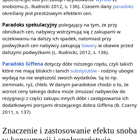
snobizmu (L. Rudnicki 2012, s. 136). Czasem dany
paradoks
określany jest prestiżowym efektem cen.
Paradoks spekulacyjny
polegający na tym, że przy
obniżkach cen, nabywcy wstrzymują się z zakupami w
oczekiwaniu na dalszy ich spadek, natomiast przy
podwyżkach cen nabywcy zakupują
towary
w obawie przed
dalszymi podwyżkami (L. Rudnicki, 2012, s. 136).
Paradoks Giffena
dotyczy dóbr niższego rzędu, czyli takich
które nie mają bliskich i tanich
substytutów
- rodziny ubogie
wydają na nie większość swoich wydatków. Są to np.
ziemniaki, ryż, chleb. W danym paradoksie chodzi o to, że
wzrost ceny takiego dobra może zmuszać nabywców do
rezygnacji z części zakupu innych dóbr i zastępowania ich
dodatkowymi porcjami drożejącego dobra Giffena (B. Czarny
2011, s. 137)
Znaczenie i zastosowanie efektu snoba