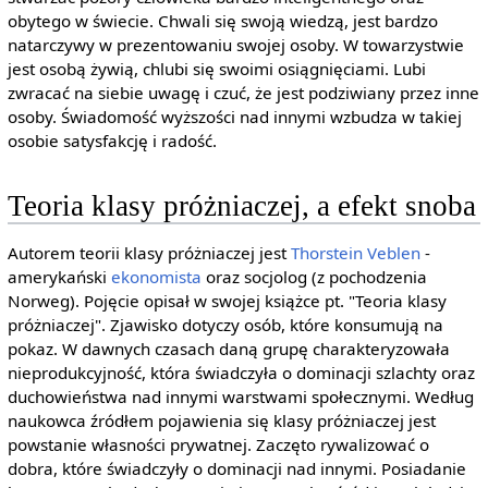
obytego w świecie. Chwali się swoją wiedzą, jest bardzo
natarczywy w prezentowaniu swojej osoby. W towarzystwie
jest osobą żywią, chlubi się swoimi osiągnięciami. Lubi
zwracać na siebie uwagę i czuć, że jest podziwiany przez inne
osoby. Świadomość wyższości nad innymi wzbudza w takiej
osobie satysfakcję i radość.
Teoria klasy próżniaczej, a efekt snoba
Autorem teorii klasy próżniaczej jest
Thorstein Veblen
-
amerykański
ekonomista
oraz socjolog (z pochodzenia
Norweg). Pojęcie opisał w swojej książce pt. "Teoria klasy
próżniaczej". Zjawisko dotyczy osób, które konsumują na
pokaz. W dawnych czasach daną grupę charakteryzowała
nieprodukcyjność, która świadczyła o dominacji szlachty oraz
duchowieństwa nad innymi warstwami społecznymi. Według
naukowca źródłem pojawienia się klasy próżniaczej jest
powstanie własności prywatnej. Zaczęto rywalizować o
dobra, które świadczyły o dominacji nad innymi. Posiadanie