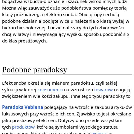
bogactwa wzbudzało uznanie i szacunek wśród innych ludzi.
Można więc zauważyć duże podobieństwa pomiędzy teorią
klasy próżniaczej, a efektem snoba. Obie grupy cechują
podobne działania podjęte w celu należenia o klasę wyżej w
hierarchii społecznej. Ludzie należący do tych zbiorowości
chcą w łatwy i niewymagający wysiłku sposób upodobnić się
do klas prestiżowych.
Podobne paradoksy
Efekt snoba określa się mianem paradoksu, czyli takiej
sytuacji w której
konsumenci
na wzrost cen
towarów
reagują
zwiększeniem wielkości zakupu. Inne tego typu paradoksy to:
Paradoks Veblena
polegający na wzroście zakupu artykułów
luksusowych przy wzroście ich cen. Zjawisko to jest określane
jako prestiżowy efekt cen. Dotyczy ono przede wszystkim
tych
produktów
, które są symbolami wysokiego statusu
społecznego, których zakup i użytkowanie
wynika
ze