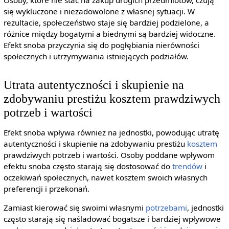
Osoby, które nie stać na zakup drogich przedmiotów, czują
się wykluczone i niezadowolone z własnej sytuacji. W
rezultacie, społeczeństwo staje się bardziej podzielone, a
różnice między bogatymi a biednymi są bardziej widoczne.
Efekt snoba przyczynia się do pogłębiania nierówności
społecznych i utrzymywania istniejących podziałów.
Utrata autentyczności i skupienie na
zdobywaniu prestiżu kosztem prawdziwych
potrzeb i wartości
Efekt snoba wpływa również na jednostki, powodując utratę
autentyczności i skupienie na zdobywaniu prestiżu
kosztem
prawdziwych potrzeb i wartości. Osoby poddane wpływom
efektu snoba często starają się dostosować do
trendów
i
oczekiwań społecznych, nawet kosztem swoich własnych
preferencji i przekonań.
Zamiast kierować się swoimi własnymi
potrzebami
, jednostki
często starają się naśladować bogatsze i bardziej wpływowe