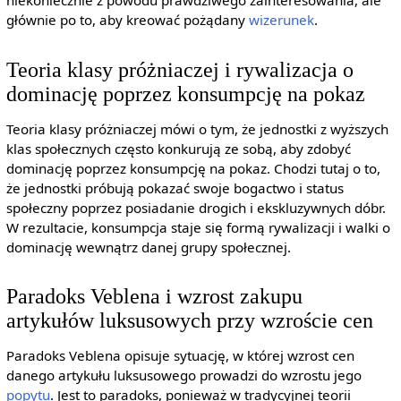
niekoniecznie z powodu prawdziwego zainteresowania, ale
głównie po to, aby kreować pożądany
wizerunek
.
Teoria klasy próżniaczej i rywalizacja o
dominację poprzez konsumpcję na pokaz
Teoria klasy próżniaczej mówi o tym, że jednostki z wyższych
klas społecznych często konkurują ze sobą, aby zdobyć
dominację poprzez konsumpcję na pokaz. Chodzi tutaj o to,
że jednostki próbują pokazać swoje bogactwo i status
społeczny poprzez posiadanie drogich i ekskluzywnych dóbr.
W rezultacie, konsumpcja staje się formą rywalizacji i walki o
dominację wewnątrz danej grupy społecznej.
Paradoks Veblena i wzrost zakupu
artykułów luksusowych przy wzroście cen
Paradoks Veblena opisuje sytuację, w której wzrost cen
danego artykułu luksusowego prowadzi do wzrostu jego
popytu
. Jest to paradoks, ponieważ w tradycyjnej teorii