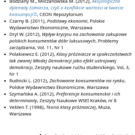
Bodziany M., Milczanowska M. (2012),
Aksjologiczne
dylematy żołnierza, czyli o konflikcie wartości w świecie
konsumpcji
, CEON Repozytorium
Czarny B. (2011),
Podstawy ekonomii
, Polskie
Wydawnictwo Ekonomiczne, Warszawa
Dryl W. (2012),
Wpływ kryzysu na zachowania zakupowe
polskich konsumentów dóbr luksusowych
, Problemy
zarządzania, Vol. 11, Nr 1
Polakiewicz E. (2012),
Klasy próżniacze w społeczeństwach
tak zwanej Młodej Demokracji jako efekt ustrojowej
demokracji
, Zeszyty naukowe ruchu studenckiego, Vol, 3,
Nr 1
Rudnicki L. (2012),
Zachowanie konsumentów na rynku
,
Polskie Wydawnictwo Ekonomiczne, Warszawa
Szymańska A. (2012),
Preferencje konsumenckie i ich
determinanty
, Zeszyty Naukowe WSEI Kraków, nr 8
Veblen T. (1998),
Teoria klasy próżniaczej
, Muza,
Warszawa