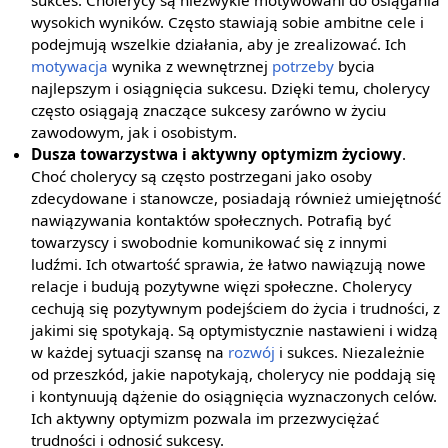
sukces. Cholerycy są niezwykle motywowani do osiągania
wysokich wyników. Często stawiają sobie ambitne cele i
podejmują wszelkie działania, aby je zrealizować. Ich
motywacja
wynika z wewnętrznej
potrzeby
bycia
najlepszym i osiągnięcia sukcesu. Dzięki temu, cholerycy
często osiągają znaczące sukcesy zarówno w życiu
zawodowym, jak i osobistym.
Dusza towarzystwa i aktywny optymizm życiowy
.
Choć cholerycy są często postrzegani jako osoby
zdecydowane i stanowcze, posiadają również umiejętność
nawiązywania kontaktów społecznych. Potrafią być
towarzyscy i swobodnie komunikować się z innymi
ludźmi. Ich otwartość sprawia, że łatwo nawiązują nowe
relacje i budują pozytywne więzi społeczne. Cholerycy
cechują się pozytywnym podejściem do życia i trudności, z
jakimi się spotykają. Są optymistycznie nastawieni i widzą
w każdej sytuacji szansę na
rozwój
i sukces. Niezależnie
od przeszkód, jakie napotykają, cholerycy nie poddają się
i kontynuują dążenie do osiągnięcia wyznaczonych celów.
Ich aktywny optymizm pozwala im przezwyciężać
trudności i odnosić sukcesy.