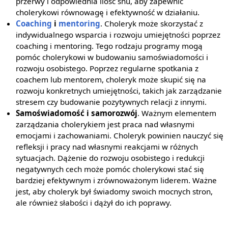
przerwy i odpowiednia ilość snu, aby zapewnić
cholerykowi równowagę i efektywność w działaniu.
Coaching
i
mentoring
. Choleryk może skorzystać z
indywidualnego wsparcia i rozwoju umiejętności poprzez
coaching i mentoring. Tego rodzaju programy mogą
pomóc cholerykowi w budowaniu samoświadomości i
rozwoju osobistego. Poprzez regularne spotkania z
coachem lub mentorem, choleryk może skupić się na
rozwoju konkretnych umiejętności, takich jak zarządzanie
stresem czy budowanie pozytywnych relacji z innymi.
Samoświadomość i samorozwój
. Ważnym elementem
zarządzania cholerykiem jest praca nad własnymi
emocjami i zachowaniami. Choleryk powinien nauczyć się
refleksji i pracy nad własnymi reakcjami w różnych
sytuacjach. Dążenie do rozwoju osobistego i redukcji
negatywnych cech może pomóc cholerykowi stać się
bardziej efektywnym i zrównoważonym liderem. Ważne
jest, aby choleryk był świadomy swoich mocnych stron,
ale również słabości i dążył do ich poprawy.