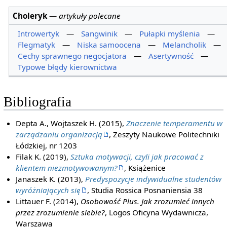
Choleryk
—
artykuły polecane
Introwertyk
—
Sangwinik
—
Pułapki myślenia
—
Flegmatyk
—
Niska samoocena
—
Melancholik
—
Cechy sprawnego negocjatora
—
Asertywność
—
Typowe błędy kierownictwa
Bibliografia
Depta A., Wojtaszek H. (2015),
Znaczenie temperamentu w
zarządzaniu organizacją
, Zeszyty Naukowe Politechniki
Łódzkiej, nr 1203
Filak K. (2019),
Sztuka motywacji, czyli jak pracować z
klientem niezmotywowanym?
, Książenice
Janaszek K. (2013),
Predyspozycje indywidualne studentów
wyróżniających się
, Studia Rossica Posnaniensia 38
Littauer F. (2014),
Osobowość Plus. Jak zrozumieć innych
przez zrozumienie siebie?
, Logos Oficyna Wydawnicza,
Warszawa