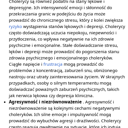
Cholerycy są również podatni na stany lękowe i
depresyjne. Ich intensywność emocji i skłonność do
przekraczania granic w podejściu do życia może
prowadzić do chronicznego stresu, który z kolei zwiększa
ryzyko
wystąpienia stanów lękowych i depresji. Cholerycy
często doświadczają uczucia niepokoju, niepewności i
przytłoczenia, co wpływa negatywnie na ich zdrowie
psychiczne i emocjonalne. Stałe doświadczanie stresu,
lęków i depresji może prowadzić do pogorszenia stanu
zdrowia psychicznego i emocjonalnego choleryków.
Ciągłe napięcie i
frustracja
mogą prowadzić do
problemów z koncentracją, zaburzeń snu, obniżonego
nastroju oraz utraty zainteresowania życiem. W skrajnych
przypadkach, osoby o silnym temperamentu mogą
doświadczać poważnych zaburzeń psychicznych, takich
jak nerwica lękowa czy depresja kliniczna.
Agresywność i niezrównoważenie
. Agresywność i
niezrównoważenie są kolejnymi cechami negatywnymi
choleryków. Ich silne emocje i impulsywność mogą
prowadzić do wybuchów agresji i drażliwości. Cholerycy
często reagują gwałtownie na sytuacje, które ich irytują