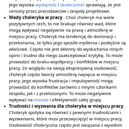
Jego wysoka
wydajność
i
skuteczność
sprawiają, że jest
ceniony przez pracodawców i zespoły projektowe.
Wady choleryka w pracy
. Choć choleryk ma wiele
pozytywnych cech, to nie brakuje również wad, które
mogą wpływać negatywnie na pracę i atmosferę w
miejscu pracy. Choleryk ma tendencję do dominacji i
przekonania, że tylko jego sposób myślenia i podejście są
właściwe. Często nie jest skłonny do wysłuchania innych
opinii i trudno dla niego zaakceptować krytykę. To może
prowadzić do braku współpracy i konfliktów w miejscu
pracy. Ze względu na swoją ekspresywną osobowość,
choleryk często tworzy atmosferę napięcia w miejscu
pracy. Jego wysoka frustracja i impulsywność mogą
prowadzić do konfliktów zarówno z innymi członkami
zespołu, jak i z przełożonymi. To może negatywnie
wpływać na
morale
i efektywność całej grupy.
Trudności i wyzwania dla choleryka w miejscu pracy
.
Choleryk spotyka się również z pewnymi trudnościami i
wyzwaniami, które musi przezwyciężyć w miejscu pracy.
Osobowość choleryczna często jest związana z wysokim