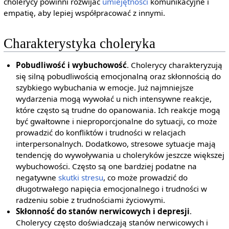
cholerycy powinni rozwijać
umiejętności
komunikacyjne i
empatię, aby lepiej współpracować z innymi.
Charakterystyka choleryka
Pobudliwość i wybuchowość
. Cholerycy charakteryzują
się silną pobudliwością emocjonalną oraz skłonnością do
szybkiego wybuchania w emocje. Już najmniejsze
wydarzenia mogą wywołać u nich intensywne reakcje,
które często są trudne do opanowania. Ich reakcje mogą
być gwałtowne i nieproporcjonalne do sytuacji, co może
prowadzić do konfliktów i trudności w relacjach
interpersonalnych. Dodatkowo, stresowe sytuacje mają
tendencję do wywoływania u choleryków jeszcze większej
wybuchowości. Często są one bardziej podatne na
negatywne
skutki stresu
, co może prowadzić do
długotrwałego napięcia emocjonalnego i trudności w
radzeniu sobie z trudnościami życiowymi.
Skłonność do stanów nerwicowych i depresji
.
Cholerycy często doświadczają stanów nerwicowych i