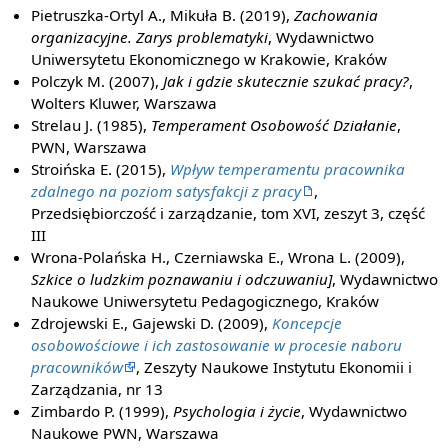
Pietruszka-Ortyl A., Mikuła B. (2019),
Zachowania
organizacyjne. Zarys problematyki
, Wydawnictwo
Uniwersytetu Ekonomicznego w Krakowie, Kraków
Polczyk M. (2007),
Jak i gdzie skutecznie szukać pracy?
,
Wolters Kluwer, Warszawa
Strelau J. (1985),
Temperament Osobowość Działanie
,
PWN, Warszawa
Stroińska E. (2015),
Wpływ temperamentu pracownika
zdalnego na poziom satysfakcji z pracy
,
Przedsiębiorczość i zarządzanie, tom XVI, zeszyt 3, część
III
Wrona-Polańska H., Czerniawska E., Wrona L. (2009),
Szkice o ludzkim poznawaniu i odczuwaniu]
, Wydawnictwo
Naukowe Uniwersytetu Pedagogicznego, Kraków
Zdrojewski E., Gajewski D. (2009),
Koncepcje
osobowościowe i ich zastosowanie w procesie naboru
pracowników
, Zeszyty Naukowe Instytutu Ekonomii i
Zarządzania, nr 13
Zimbardo P. (1999),
Psychologia i życie
, Wydawnictwo
Naukowe PWN, Warszawa