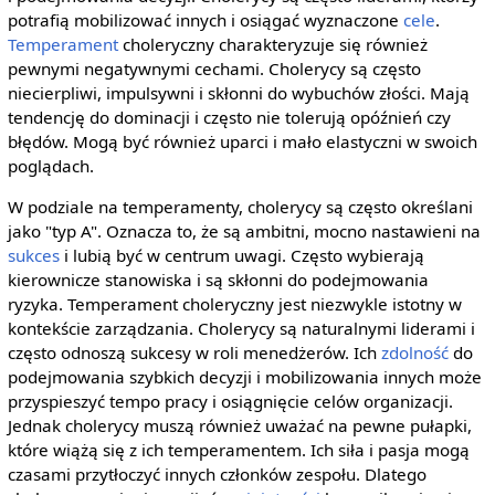
potrafią mobilizować innych i osiągać wyznaczone
cele
.
Temperament
choleryczny charakteryzuje się również
pewnymi negatywnymi cechami. Cholerycy są często
niecierpliwi, impulsywni i skłonni do wybuchów złości. Mają
tendencję do dominacji i często nie tolerują opóźnień czy
błędów. Mogą być również uparci i mało elastyczni w swoich
poglądach.
W podziale na temperamenty, cholerycy są często określani
jako "typ A". Oznacza to, że są ambitni, mocno nastawieni na
sukces
i lubią być w centrum uwagi. Często wybierają
kierownicze stanowiska i są skłonni do podejmowania
ryzyka. Temperament choleryczny jest niezwykle istotny w
kontekście zarządzania. Cholerycy są naturalnymi liderami i
często odnoszą sukcesy w roli menedżerów. Ich
zdolność
do
podejmowania szybkich decyzji i mobilizowania innych może
przyspieszyć tempo pracy i osiągnięcie celów organizacji.
Jednak cholerycy muszą również uważać na pewne pułapki,
które wiążą się z ich temperamentem. Ich siła i pasja mogą
czasami przytłoczyć innych członków zespołu. Dlatego