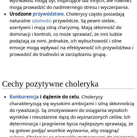
wytrwałość mogą być inspirujące dla innych, ale również
mogą prowadzić do nadmiernego stresu i wyczerpania.
Urodzone
przywództwo
. Cholerycy często posiadają
naturalne
zdolności
przywódcze. Są pewni siebie,
asertywni i mają silną charyzmę. Mają skłonność do
dominacji i kontroli, co może sprawiać, że inni ludzie
podążają za nimi. Jednakże, ich wybuchowość i silne
emocje mogą wpływać na efektywność ich przywództwa i
prowadzić do trudności w zarządzaniu grupą.
Cechy pozytywne choleryka
Konkurencja
i dążenie do celu
. Cholerycy
charakteryzują się wysokimi ambicjami i silną skłonnością
do rywalizacji. Są zmotywowani do osiągania wysokich
wyników i nieustannie dążą do wyznaczonych celów. Ich
determinacja i pragnienie bycia najlepszym sprawiają, że
są gotowi podjąć wszelkie wyzwania, aby osiągnąć