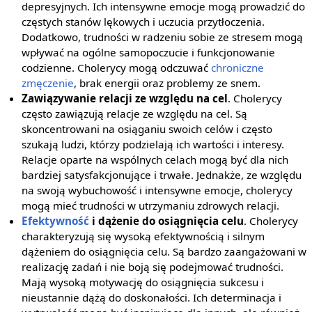
depresyjnych. Ich intensywne emocje mogą prowadzić do
częstych stanów lękowych i uczucia przytłoczenia.
Dodatkowo, trudności w radzeniu sobie ze stresem mogą
wpływać na ogólne samopoczucie i funkcjonowanie
codzienne. Cholerycy mogą odczuwać
chroniczne
zmęczenie
, brak energii oraz problemy ze snem.
Zawiązywanie relacji ze względu na cel
. Cholerycy
często zawiązują relacje ze względu na cel. Są
skoncentrowani na osiąganiu swoich celów i często
szukają ludzi, którzy podzielają ich wartości i interesy.
Relacje oparte na wspólnych celach mogą być dla nich
bardziej satysfakcjonujące i trwałe. Jednakże, ze względu
na swoją wybuchowość i intensywne emocje, cholerycy
mogą mieć trudności w utrzymaniu zdrowych relacji.
Efektywność
i dążenie do osiągnięcia celu
. Cholerycy
charakteryzują się wysoką efektywnością i silnym
dążeniem do osiągnięcia celu. Są bardzo zaangażowani w
realizację zadań i nie boją się podejmować trudności.
Mają wysoką motywację do osiągnięcia sukcesu i
nieustannie dążą do doskonałości. Ich determinacja i