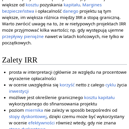
większe od
kosztu
pozyskania
kapitału
.
Margines
bezpieczeństwa
i opłacalność
danego
projektu są tym
większe, im większa różnica między IRR a stopą graniczną.
Warto zwrócić uwagę na to, że w nietypowych projektach IRR
może przyjmować kilka wartości; np. gdy występują ujemne
przepływy pieniężne
nawet w latach końcowych, nie tylko w
początkowych.
Zalety IRR
prosta w interpretacji (głównie ze względu na procentowe
wyrażenie opłacalności
w ocenie uwzględnia się
korzyść
netto z całego
cyklu
życia
inwestycji
możliwe jest określenie granicznego
kosztu
kapitału
wykorzystanego do sfinansowania projektu
poziom
miernika
nie zależy w sposób bezpośredni od
stopy dyskontowej
, dzięki czemu może być wykorzystany
w ocenie
efektywności
również wtedy, gdy nie znana
stopa dyskontowa