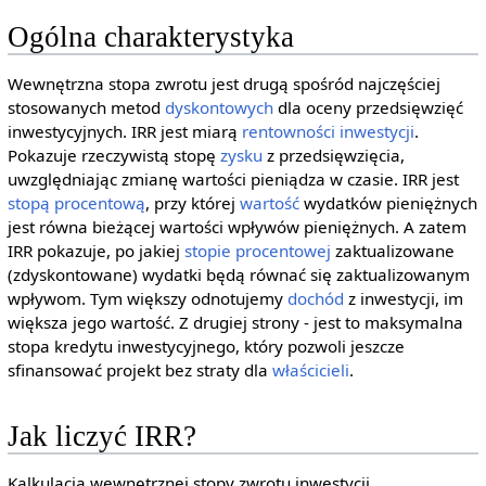
Ogólna charakterystyka
Wewnętrzna stopa zwrotu jest drugą spośród najczęściej
stosowanych metod
dyskontowych
dla oceny przedsięwzięć
inwestycyjnych. IRR jest miarą
rentowności
inwestycji
.
Pokazuje rzeczywistą stopę
zysku
z przedsięwzięcia,
uwzględniając zmianę wartości pieniądza w czasie. IRR jest
stopą procentową
, przy której
wartość
wydatków pieniężnych
jest równa bieżącej wartości wpływów pieniężnych. A zatem
IRR pokazuje, po jakiej
stopie procentowej
zaktualizowane
(zdyskontowane) wydatki będą równać się zaktualizowanym
wpływom. Tym większy odnotujemy
dochód
z inwestycji, im
większa jego wartość. Z drugiej strony - jest to maksymalna
stopa kredytu inwestycyjnego, który pozwoli jeszcze
sfinansować projekt bez straty dla
właścicieli
.
Jak liczyć IRR?
Kalkulacja wewnętrznej stopy zwrotu inwestycji