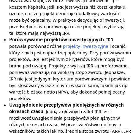
oszacować stopę zwrotu z inwestycji i porównać ją z
kosztem kapitału. Jeśli IRR jest wyższa niż koszt kapitału,
oznacza to, że projekt generuje dodatkową wartość i
może być opłacalny. W praktyce decydując o inwestycji,
przedsiębiorstwa porównują różne projekty i wybierają
te, które mają najwyższą IRR.
Porównywanie projektów inwestycyjnych
. IRR
pozwala porównać różne
projekty inwestycyjne
i ocenić,
który z nich jest najbardziej opłacalny. Przy porównywaniu
projektów, IRR jest jednym z kryteriów, które mogą być
brane pod uwagę. Projekty z wyższą IRR są preferowane,
ponieważ wskazują na większą stopę zwrotu. Jednakże,
IRR nie jest jedynym kryterium porównawczym i powinien
być stosowany wraz z innymi wskaźnikami, takimi jak np.
wartość bieżąca netto (NPV), aby dokonać pełnej oceny
projektów.
Uwzględnienie przepływów pieniężnych w różnych
okresach czasu
. Jedną z głównych zalet IRR jest
możliwość uwzględnienia przepływów pieniężnych w
różnych okresach czasu. W przeciwieństwie do innych
wskaźników, takich jak np. średnia stopa zwrotu (ARR), IRR