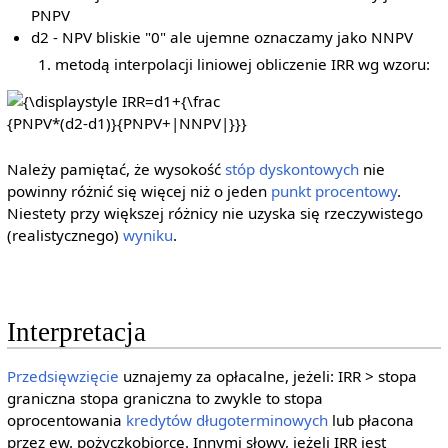
PNPV
d2 - NPV bliskie "0" ale ujemne oznaczamy jako NNPV
metodą interpolacji liniowej obliczenie IRR wg wzoru:
{\displaystyle
IRR=d1+{\frac
{PNPV*(d2-d1)}
{PNPV+|NNPV|}}}
Należy pamiętać, że wysokość
stóp dyskontowych
nie
powinny różnić się więcej niż o jeden
punkt procentowy
.
Niestety przy większej różnicy nie uzyska się rzeczywistego
(realistycznego)
wyniku
.
Interpretacja
Przedsięwzięcie
uznajemy za opłacalne, jeżeli: IRR > stopa
graniczna stopa graniczna to zwykle to stopa
oprocentowania
kredytów
długoterminowych
lub płacona
przez ew. pożyczkobiorcę. Innymi słowy, jeżeli IRR jest