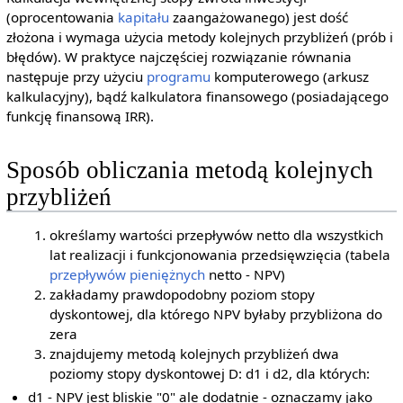
(oprocentowania
kapitału
zaangażowanego) jest dość
złożona i wymaga użycia metody kolejnych przybliżeń (prób i
błędów). W praktyce najczęściej rozwiązanie równania
następuje przy użyciu
programu
komputerowego (arkusz
kalkulacyjny), bądź kalkulatora finansowego (posiadającego
funkcję finansową IRR).
Sposób obliczania metodą kolejnych
przybliżeń
określamy wartości przepływów netto dla wszystkich
lat realizacji i funkcjonowania przedsięwzięcia (tabela
przepływów pieniężnych
netto - NPV)
zakładamy prawdopodobny poziom stopy
dyskontowej, dla którego NPV byłaby przybliżona do
zera
znajdujemy metodą kolejnych przybliżeń dwa
poziomy stopy dyskontowej D: d1 i d2, dla których:
d1 - NPV jest bliskie "0" ale dodatnie - oznaczamy jako