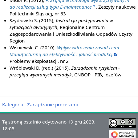
Midor K. (2012),
Przegląd technologii wykorzystywanych
do realizacji usług typu E-maintenance
, Zeszyty naukowe
Politechniki Śląskiej, nr 63
Szydłowski S. (2015),
Instrukcja postępowania w
sytuacjach awaryjnych
, Regionalne Centrum
Zagospodarowania i Unieszkodliwiania Odpadów Czysty
Region
Wiśniewski C. (2010),
Wpływ wdrożenia zasad Lean
Manufacturing na efektywność i jakość produkcji
Problemy eksploatacji, nr 2
Wróblewski D. (red.) (2015),
Zarządzanie ryzykiem -
przegląd wybranych metodyk
, CNBOP - PIB, Józefów
Kategoria
:
Zarządzanie procesami
Tę stronę ostatnio edytowano 19 gru 2023,
18:05.