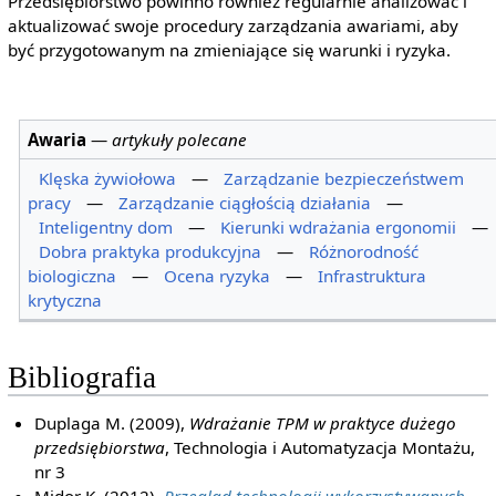
Przedsiębiorstwo powinno również regularnie analizować i
aktualizować swoje procedury zarządzania awariami, aby
być przygotowanym na zmieniające się warunki i ryzyka.
Awaria
—
artykuły polecane
Klęska żywiołowa
—
Zarządzanie bezpieczeństwem
pracy
—
Zarządzanie ciągłością działania
—
Inteligentny dom
—
Kierunki wdrażania ergonomii
—
Dobra praktyka produkcyjna
—
Różnorodność
biologiczna
—
Ocena ryzyka
—
Infrastruktura
krytyczna
Bibliografia
Duplaga M. (2009),
Wdrażanie TPM w praktyce dużego
przedsiębiorstwa
, Technologia i Automatyzacja Montażu,
nr 3