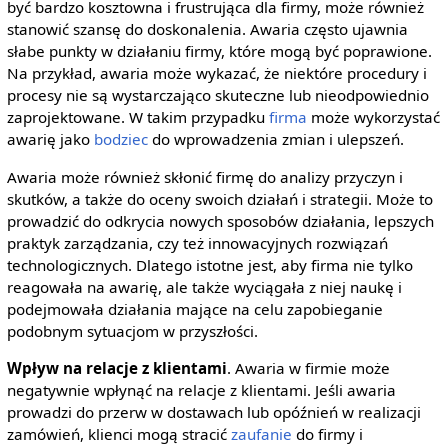
być bardzo kosztowna i frustrująca dla firmy, może również
stanowić szansę do doskonalenia. Awaria często ujawnia
słabe punkty w działaniu firmy, które mogą być poprawione.
Na przykład, awaria może wykazać, że niektóre procedury i
procesy nie są wystarczająco skuteczne lub nieodpowiednio
zaprojektowane. W takim przypadku
firma
może wykorzystać
awarię jako
bodziec
do wprowadzenia zmian i ulepszeń.
Awaria może również skłonić firmę do analizy przyczyn i
skutków, a także do oceny swoich działań i strategii. Może to
prowadzić do odkrycia nowych sposobów działania, lepszych
praktyk zarządzania, czy też innowacyjnych rozwiązań
technologicznych. Dlatego istotne jest, aby firma nie tylko
reagowała na awarię, ale także wyciągała z niej naukę i
podejmowała działania mające na celu zapobieganie
podobnym sytuacjom w przyszłości.
Wpływ na relacje z klientami
. Awaria w firmie może
negatywnie wpłynąć na relacje z klientami. Jeśli awaria
prowadzi do przerw w dostawach lub opóźnień w realizacji
zamówień, klienci mogą stracić
zaufanie
do firmy i