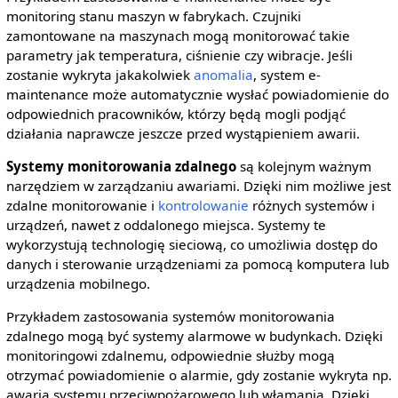
monitoring stanu maszyn w fabrykach. Czujniki
zamontowane na maszynach mogą monitorować takie
parametry jak temperatura, ciśnienie czy wibracje. Jeśli
zostanie wykryta jakakolwiek
anomalia
, system e-
maintenance może automatycznie wysłać powiadomienie do
odpowiednich pracowników, którzy będą mogli podjąć
działania naprawcze jeszcze przed wystąpieniem awarii.
Systemy monitorowania zdalnego
są kolejnym ważnym
narzędziem w zarządzaniu awariami. Dzięki nim możliwe jest
zdalne monitorowanie i
kontrolowanie
różnych systemów i
urządzeń, nawet z oddalonego miejsca. Systemy te
wykorzystują technologię sieciową, co umożliwia dostęp do
danych i sterowanie urządzeniami za pomocą komputera lub
urządzenia mobilnego.
Przykładem zastosowania systemów monitorowania
zdalnego mogą być systemy alarmowe w budynkach. Dzięki
monitoringowi zdalnemu, odpowiednie służby mogą
otrzymać powiadomienie o alarmie, gdy zostanie wykryta np.
awaria systemu przeciwpożarowego lub włamania. Dzięki