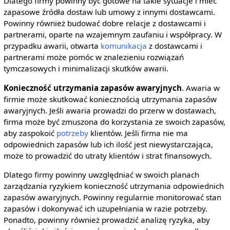
Dlatego firmy powinny być gotowe na takie sytuacje i mieć
zapasowe źródła dostaw lub umowy z innymi dostawcami.
Powinny również budować dobre relacje z dostawcami i
partnerami, oparte na wzajemnym zaufaniu i współpracy. W
przypadku awarii, otwarta
komunikacja
z dostawcami i
partnerami może pomóc w znalezieniu rozwiązań
tymczasowych i minimalizacji skutków awarii.
Konieczność utrzymania zapasów awaryjnych
. Awaria w
firmie może skutkować koniecznością utrzymania zapasów
awaryjnych. Jeśli awaria prowadzi do przerw w dostawach,
firma może być zmuszona do korzystania ze swoich zapasów,
aby zaspokoić
potrzeby
klientów. Jeśli firma nie ma
odpowiednich zapasów lub ich ilość jest niewystarczająca,
może to prowadzić do utraty klientów i strat finansowych.
Dlatego firmy powinny uwzględniać w swoich planach
zarządzania ryzykiem konieczność utrzymania odpowiednich
zapasów awaryjnych. Powinny regularnie monitorować stan
zapasów i dokonywać ich uzupełniania w razie potrzeby.
Ponadto, powinny również prowadzić analizę ryzyka, aby