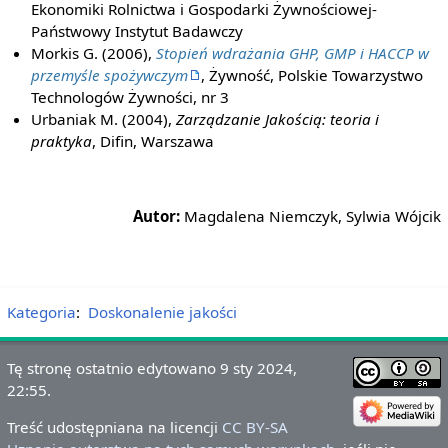
Ekonomiki Rolnictwa i Gospodarki Żywnościowej-
Państwowy Instytut Badawczy
Morkis G. (2006),
Stopień wdrażania GHP, GMP i HACCP w
przemyśle spożywczym
, Żywność, Polskie Towarzystwo
Technologów Żywności, nr 3
Urbaniak M. (2004),
Zarządzanie Jakością: teoria i
praktyka
, Difin, Warszawa
Autor:
Magdalena Niemczyk, Sylwia Wójcik
Kategoria
:
Doskonalenie jakości
Tę stronę ostatnio edytowano 9 sty 2024,
22:55.
Treść udostępniana na licencji
CC BY-SA