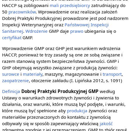
HACCP są zobligowani
mali przedsiębiorcy
zatrudniający do
50
pracowników
. Wprowadzenie oraz realizacja założeń
Dobrej Praktyki Produkcyjnej prowadzone jest pod nadzorem
Inspekcji Weterynaryjnej oraz
Państwowej Inspekcji
Sanitarnej
.
Wdrożenie
GMP daje
prawo
ubiegania się o
certyfikat
GMP.
Wprowadzenie GMP oraz GHP jest warunkiem wdrożenia
HACCP, ponieważ te trzy zasady są one ze sobą związane i
razem stanowią system bezpieczeństwa żywności. GMP i
GHP obejmują wszystko związane z produkcją żywności:
surowce
i
materiały
, maszyny, magazynowanie i
transport
,
zaopatrzenie
, otoczenie zakładu (I. Lipińska 2012, s. 1091)
Definicja
Dobrej Praktyki Produkcyjnej GMP
według
Ustawy o warunkach zdrowotnych żywności i żywienia to
działania, oraz warunki, które muszą być podjęte, i warunki,
które muszą być spełnione aby
produkcja
żywności oraz
materiałów przeznaczonych do kontaktu z żywnością
odbywały się w sposób zapewniający właściwą
jakość
zdrowotną zgodnie z jej przeznaczeniem. GMP to zbiór reguł