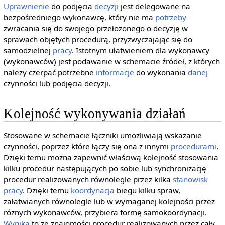
Uprawnienie
do podjęcia
decyzji
jest delegowane na
bezpośredniego wykonawcę, który nie ma
potrzeby
zwracania się do swojego przełożonego o decyzję w
sprawach objętych procedurą, przyzwyczajając się do
samodzielnej
pracy
. Istotnym ułatwieniem dla wykonawcy
(wykonawców) jest podawanie w schemacie źródeł, z których
należy czerpać potrzebne
informacje
do wykonania
danej
czynności lub podjęcia decyzji.
Kolejność wykonywania działań
Stosowane w schemacie łączniki umożliwiają wskazanie
czynności, poprzez które łączy się ona z innymi
procedurami
.
Dzięki temu można zapewnić właściwą kolejność stosowania
kilku procedur następujących po sobie lub synchronizację
procedur realizowanych równolegle przez kilka
stanowisk
pracy
. Dzięki temu
koordynacja
biegu kilku spraw,
załatwianych równolegle lub w wymaganej kolejności przez
różnych wykonawców, przybiera formę samokoordynacji.
Wynika
to ze znajomości procedur realizowanych przez cały