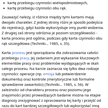
kartę przebiegu czynności wielopodmiotowych,
kartę przebiegu czynności obu rąk.
Zauważyć należy, iż różnice między tymi kartami mają
dwojaki charakter. Z jednej strony różni je sposób podejścia
do rejestracji, gdyż każda wykorzystuje inny punkt widzenia.
Z drugiej zaś strony odróżnia je poziom szczegółowości -
karta procesu jest ogólna, podczas gdy karta czynności obu
rąk szczegółowa (Techniki... 1985, s. 35).
Karta
procesu
jest sporządzana dla zobrazowania całości
przebiegu
pracy
. Jej zadaniem jest wykazanie kluczowych
elementów pracy oraz problemów występujących w skali
całego procesu. Na karcie zaznacza się tylko dwa rodzaje
czynności: operacje (np.
emisja
lub potwierdzenie
dokumentu) oraz kontrole (merytoryczne lub formalne
sprawdzenie zawartości) (Techniki... 1985, s. 56). W
zależności od charakteru procesu oraz poziomu jego
znajomości przez prowadzących badanie można na etapie
diagnozy zrezygnować z opracowania tej karty i przejść od
razu do kart bardziej szczegółowych lub wykorzystać inną