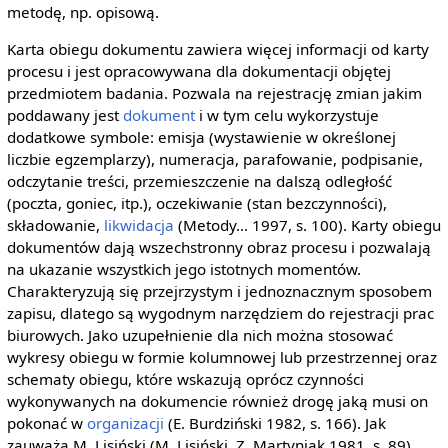
metodę, np. opisową.
Karta obiegu dokumentu zawiera więcej informacji od karty
procesu i jest opracowywana dla dokumentacji objętej
przedmiotem badania. Pozwala na rejestrację zmian jakim
poddawany jest
dokument
i w tym celu wykorzystuje
dodatkowe symbole: emisja (wystawienie w określonej
liczbie egzemplarzy), numeracja, parafowanie, podpisanie,
odczytanie treści, przemieszczenie na dalszą odległość
(poczta, goniec, itp.), oczekiwanie (stan bezczynności),
składowanie,
likwidacja
(Metody... 1997, s. 100). Karty obiegu
dokumentów dają wszechstronny obraz procesu i pozwalają
na ukazanie wszystkich jego istotnych momentów.
Charakteryzują się przejrzystym i jednoznacznym sposobem
zapisu, dlatego są wygodnym narzędziem do rejestracji prac
biurowych. Jako uzupełnienie dla nich można stosować
wykresy obiegu w formie kolumnowej lub przestrzennej oraz
schematy obiegu, które wskazują oprócz czynności
wykonywanych na dokumencie również drogę jaką musi on
pokonać w
organizacji
(E. Burdziński 1982, s. 166). Jak
zauważa M. Lisiński (M. Lisiński, Z. Martyniak 1981, s. 89),