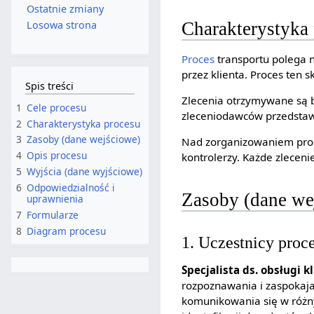
Ostatnie zmiany
Charakterystyka
Losowa strona
Proces
transportu polega 
przez klienta. Proces ten
Spis treści
Zlecenia otrzymywane są 
1
Cele procesu
zleceniodawców przedstawi
2
Charakterystyka procesu
3
Zasoby (dane wejściowe)
Nad zorganizowaniem proce
4
Opis procesu
kontrolerzy. Każde zlecen
5
Wyjścia (dane wyjściowe)
6
Odpowiedzialność i
Zasoby (dane we
uprawnienia
7
Formularze
8
Diagram procesu
1. Uczestnicy proc
Specjalista ds. obsługi k
rozpoznawania i zaspokaja
komunikowania się w różny