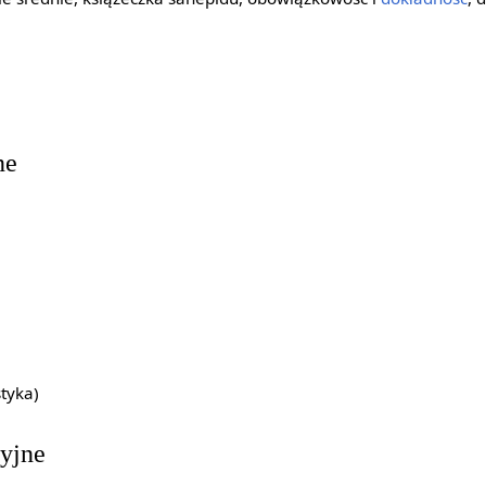
ne
tyka)
cyjne