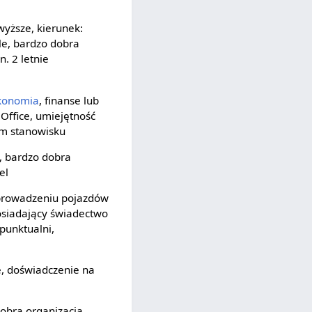
wyższe, kierunek:
le, bardzo dobra
. 2 letnie
konomia
, finanse lub
Office, umiejętność
ym stanowisku
, bardzo dobra
el
w prowadzeniu pojazdów
osiadający świadectwo
 punktualni,
, doświadczenie na
dobra organizacja