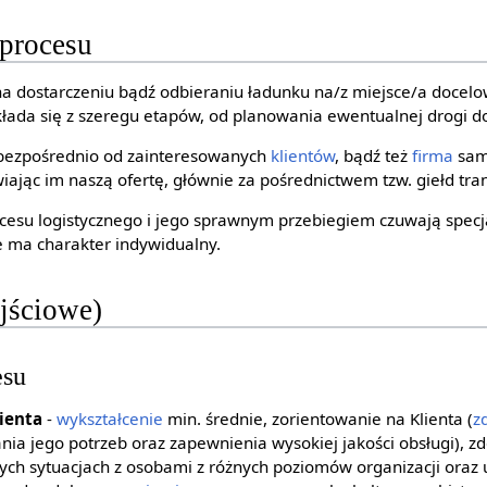
 procesu
na dostarczeniu bądź odbieraniu ładunku na/z miejsce/a doce
 składa się z szeregu etapów, od planowania ewentualnej drogi 
bezpośrednio od zainteresowanych
klientów
, bądź też
firma
sam
ając im naszą ofertę, głównie za pośrednictwem tzw. giełd tra
su logistycznego i jego sprawnym przebiegiem czuwają specjali
ie ma charakter indywidualny.
jściowe)
esu
lienta
-
wykształcenie
min. średnie, zorientowanie na Klienta (
z
nia jego potrzeb oraz zapewnienia wysokiej jakości obsługi), 
ch sytuacjach z osobami z różnych poziomów organizacji oraz