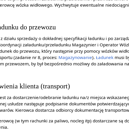
 kierowcę wózka widłowego. Wychwytuje ewentualne niedociągn
ładunku do przewozu
 z działu sprzedaży o dokładnej specyfikacji ładunku i po zarz
s. Koordynacji załadunku/przeładunku Magazynier i Operator W
adunek do przewozu, który następnie przy pomocy wózków widł
sportu (zadanie nr 8, proces:
Magazynowanie
).
Ładunek
musi b
m przewozem, by był bezpośrednio możliwy do załadowania n
ienia klienta (transport)
est za dostarczenie/odebranie ładunku na/z miejsca wskazane
nej usłudze następuje podpisanie dokumentów potwierdzający
owarów. Kierowca dostarcza odbiorcy dokumentację transporto
erowcę (w tym rachunki za paliwo, nocleg itp) dostarczane są 
enia.