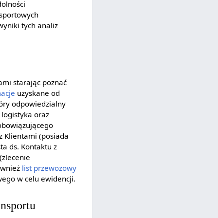
olności
nsportowych
yniki tych analiz
ami starając poznać
macje
uzyskane od
tóry odpowiedzialny
logistyka oraz
 obowiązującego
z Klientami (posiada
a ds. Kontaktu z
zlecenie
również
list przewozowy
ego w celu ewidencji.
ansportu