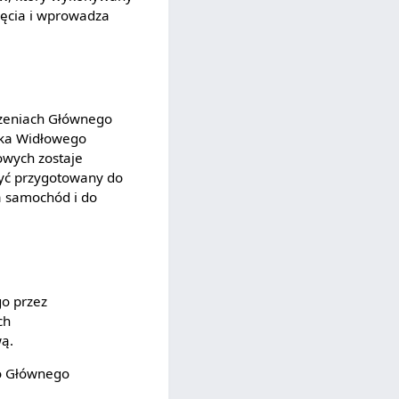
ięcia i wprowadza
ądzeniach Głównego
ózka Widłowego
owych zostaje
yć przygotowany do
a samochód i do
go przez
ch
wą.
do Głównego