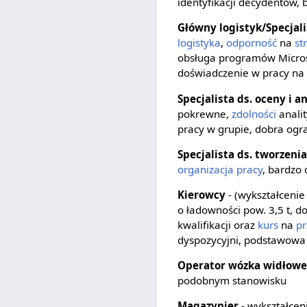
identyfikacji decydentów,
Główny logistyk/Specjal
logistyka
,
odporność
na
st
obsługa programów Microsof
doświadczenie w pracy na
Specjalista ds. oceny i a
pokrewne,
zdolności
anali
pracy w grupie, dobra ogr
Specjalista ds. tworzenia
organizacja pracy
, bardzo
Kierowcy
- (wykształcenie
o ładowności pow. 3,5 t,
kwalifikacji oraz
kurs
na
pr
dyspozycyjni, podstawowa 
Operator wózka widłow
podobnym stanowisku
Magazynier
- wykształcen