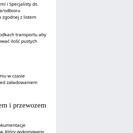
i i Specjalisty ds.
ia/odbioru
 zgodnej z listem
rodkach transportu aby
wać ilość pustych
niu w czasie
zed załadowaniem
iem i przewozem
dokumentacje
ów, który wykonywany