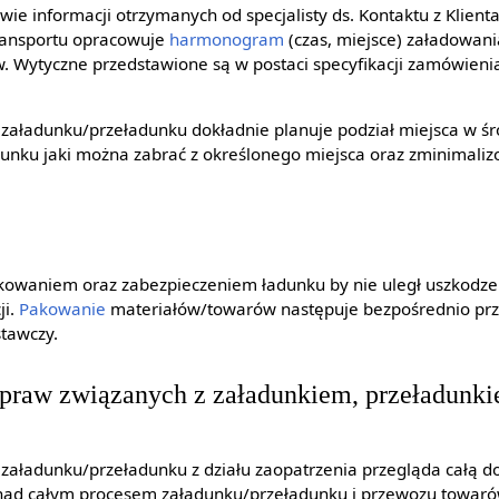
ie informacji otrzymanych od specjalisty ds. Kontaktu z Klientam
Transportu opracowuje
harmonogram
(czas, miejsce) załadowan
 Wytyczne przedstawione są w postaci specyfikacji zamówienia
ji załadunku/przeładunku dokładnie planuje podział miejsca w ś
unku jaki można zabrać z określonego miejsca oraz zminimalizo
kowaniem oraz zabezpieczeniem ładunku by nie uległ uszkodze
ji.
Pakowanie
materiałów/towarów następuje bezpośrednio pr
tawczy.
spraw związanych z załadunkiem, przeładunk
ji załadunku/przeładunku z działu zaopatrzenia przegląda całą 
nad całym procesem załadunku/przeładunku i przewozu towar