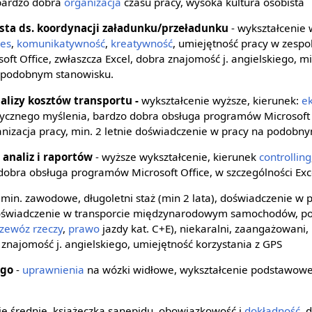
 bardzo dobra
organizacja
czasu pracy, wysoka kultura osobista
ista ds. koordynacji załadunku/przeładunku
- wykształcenie 
res
,
komunikatywność
,
kreatywność
, umiejętność pracy w zespo
t Office, zwłaszcza Excel, dobra znajomość j. angielskiego, min
 podobnym stanowisku.
nalizy kosztów transportu -
wykształcenie wyższe, kierunek:
e
tycznego myślenia, bardzo dobra obsługa programów Microsoft 
anizacja pracy, min. 2 letnie doświadczenie w pracy na podobn
 analiz i raportów
- wyższe wykształcenie, kierunek
controlling
 dobra obsługa programów Microsoft Office, w szczególności Exc
 min. zawodowe, długoletni staż (min 2 lata), doświadczenie 
 doświadczenie w transporcie międzynarodowym samochodów, p
zewóz rzeczy
,
prawo
jazdy kat. C+E), niekaralni, zaangażowani,
znajomość j. angielskiego, umiejętność korzystania z GPS
ego
-
uprawnienia
na wózki widłowe, wykształcenie podstawowe
ie średnie, książeczka sanepidu, obowiązkowość i
dokładność
, 