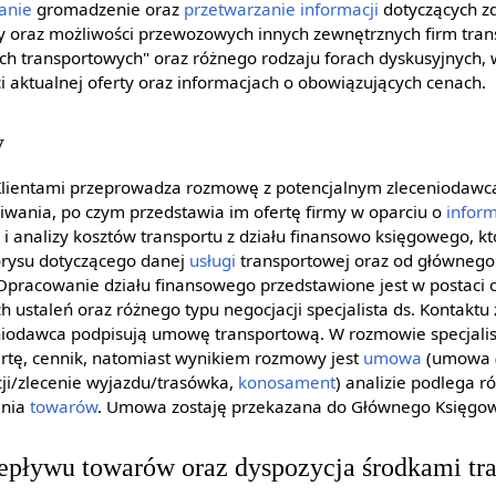
anie
gromadzenie oraz
przetwarzanie informacji
dotyczących zd
y oraz możliwości przewozowych innych zewnętrznych firm tra
ch transportowych" oraz różnego rodzaju forach dyskusyjnych, w
i aktualnej oferty oraz informacjach o obowiązujących cenach.
y
z Klientami przeprowadza rozmowę z potencjalnym zleceniodawc
iwania, po czym przedstawia im ofertę firmy w oparciu o
infor
 i analizy kosztów transportu z działu finansowo księgowego, k
orysu dotyczącego danej
usługi
transportowej oraz od głównego 
. Opracowanie działu finansowego przedstawione jest w postaci
h ustaleń oraz różnego typu negocjacji specjalista ds. Kontaktu 
eniodawca podpisują umowę transportową. W rozmowie specjalist
ertę, cennik, natomiast wynikiem rozmowy jest
umowa
(umowa (
cji/zlecenie wyjazdu/trasówka,
konosament
) analizie podlega 
enia
towarów
. Umowa zostaję przekazana do Głównego Księgow
epływu towarów oraz dyspozycja środkami tr