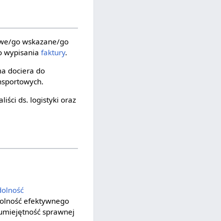
lowe/go wskazane/go
do wypisania
faktury
.
a dociera do
nsportowych.
ści ds. logistyki oraz
dolność
zdolność efektywnego
 umiejętność sprawnej