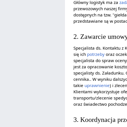
Główny logistyk ma za
zad
przewozowych naszej firm
dostępnych na tzw. "giełda
przedstawiane są w postac
2. Zawarcie umow
Specjalista ds. Kontaktu 
się ich
potrzeby
oraz oczek
specjalista do spraw oceny
jest za opracowanie koszt
specjalisty ds. Załadunku
cennika.. W wyniku dalszyc
takie
uprawnienie
) i zlec
Klientami wykorzystuje of
transportu/zlecenie spedy
oraz świadectwo pochodz
3. Koordynacja prz