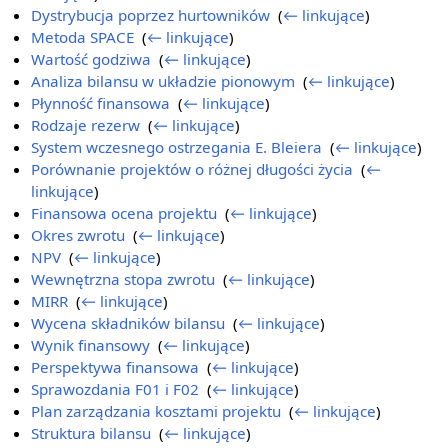
Dystrybucja poprzez hurtowników
‎
(
← linkujące
)
Metoda SPACE
‎
(
← linkujące
)
Wartość godziwa
‎
(
← linkujące
)
Analiza bilansu w układzie pionowym
‎
(
← linkujące
)
Płynność finansowa
‎
(
← linkujące
)
Rodzaje rezerw
‎
(
← linkujące
)
System wczesnego ostrzegania E. Bleiera
‎
(
← linkujące
)
Porównanie projektów o różnej długości życia
‎
(
←
linkujące
)
Finansowa ocena projektu
‎
(
← linkujące
)
Okres zwrotu
‎
(
← linkujące
)
NPV
‎
(
← linkujące
)
Wewnętrzna stopa zwrotu
‎
(
← linkujące
)
MIRR
‎
(
← linkujące
)
Wycena składników bilansu
‎
(
← linkujące
)
Wynik finansowy
‎
(
← linkujące
)
Perspektywa finansowa
‎
(
← linkujące
)
Sprawozdania F01 i F02
‎
(
← linkujące
)
Plan zarządzania kosztami projektu
‎
(
← linkujące
)
Struktura bilansu
‎
(
← linkujące
)