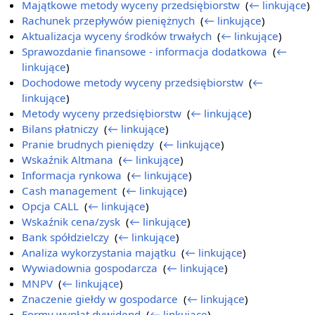
Majątkowe metody wyceny przedsiębiorstw
‎
(
← linkujące
)
Rachunek przepływów pieniężnych
‎
(
← linkujące
)
Aktualizacja wyceny środków trwałych
‎
(
← linkujące
)
Sprawozdanie finansowe - informacja dodatkowa
‎
(
←
linkujące
)
Dochodowe metody wyceny przedsiębiorstw
‎
(
←
linkujące
)
Metody wyceny przedsiębiorstw
‎
(
← linkujące
)
Bilans płatniczy
‎
(
← linkujące
)
Pranie brudnych pieniędzy
‎
(
← linkujące
)
Wskaźnik Altmana
‎
(
← linkujące
)
Informacja rynkowa
‎
(
← linkujące
)
Cash management
‎
(
← linkujące
)
Opcja CALL
‎
(
← linkujące
)
Wskaźnik cena/zysk
‎
(
← linkujące
)
Bank spółdzielczy
‎
(
← linkujące
)
Analiza wykorzystania majątku
‎
(
← linkujące
)
Wywiadownia gospodarcza
‎
(
← linkujące
)
MNPV
‎
(
← linkujące
)
Znaczenie giełdy w gospodarce
‎
(
← linkujące
)
Formy wypłat dywidend
‎
(
← linkujące
)