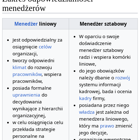
menedżerów
Menedżer
liniowy
Menedżer sztabowy
W oparciu o swoje
Jest odpowiedzialny za
doświadczenie
osiągnięcie
celów
menedżer sztabowy
organizacji,
radzi i wspiera komórki
tworzy odpowiedni
liniowe,
klimat
do rozwoju
do jego obowiązków
pracowników
, wspiera
należy dbanie o
rozwój
pracowników,
systemu informacji
posiada formalne
kadrowej, bada i ocenia
uprawnienia
do
kadry
firmy,
decydowania
posiadana przez niego
wynikające z hierarchii
władza
jest zależna od
organizacyjnej,
menedżera liniowego,
w celu osiągnięcia celu
który ma
prawo
zmienić
przekłada strategie
jego decyzje,
personalne na
organizuje wewnętrzne