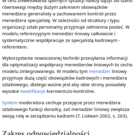
W celu zniwelowania spornych sytuacji należy dążyć do stanu
równowagi między dużym zakresem obowiązków
menedżera generalisty a zachowaniem kontroli przez
menedżera specjalistę. W zależności od struktury i typu
organizacji sztab personalny przyjmuje odmienna postać. W
modelu referencyjnym menedżer liniowy całkowicie i
systematycznie współpracuje ze specjalistą kadrowym -
referentem.
Wykorzystanie nowoczesnej techniki przesyłania informacji
dla optymalizacji współpracy menedżerów liniowych to cecha
modelu zintegrowanego. W modelu tym
menadżer
liniowy
przyjmuje dużą część obowiązków kadrowych i menedżera
sztabowego, dlatego ważne jest aby obie strony posiadały
wysokie
kwalifikacje
kierowniczo-kontrolne.
System
moderatora cechuje przejęcie przez menedżera
sztabowego funkcji doradcy, zaś menadżer liniowy zwiększa
swoją rolę w zarządzaniu kadrami (T. Listwan 2002, s. 263).
Zakres odpowiedzialności