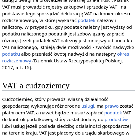
usług z uwagi na prowadzenie własnej działalności. Płatnik
VAT musi prowadzić rejestry zakupów i sprzedaży VAT i na
podstawie tego sporządzić deklarację VAT na koniec okresu
rozliczeniowego, w której wykazać
podatek
należny i
naliczony. W przypadku, gdy podatek należny jest wyższy od
podatku naliczonego podatnik jest zobowiązany zapłacić
różnicę. Jeżeli podatek VAT należny jest mniejszy od podatku
VAT naliczonego, istnieją dwie możliwości - zwrócić nadwyżkę
podatku
albo przenieść kwotę nadwyżki na następny
okres
rozliczeniowy
(Dziennik Ustaw Rzeczypospolitej Polskiej,
2017, art. 15).
VAT a cudzoziemcy
Cudzoziemiec, który prowadzi własną działalność
gospodarczą wykonując różnorodne
usługi
, ma
prawo
zostać
płatnikiem VAT, a nawet będzie musiał zapłacić
podatek
VAT
do kontroli podatkowej, który został dodany do
produktów
lub/i usług jeżeli posiada siedzibę działalności gospodarczej
na terenie kraju. VAT jest płacony do urzędu skarbowego w