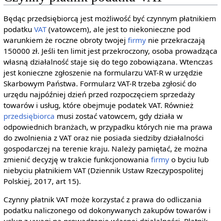
Będąc przedsiębiorcą jest możliwość być czynnym płatnikiem
podatku
VAT
(vatowcem), ale jest to niekonieczne pod
warunkiem że roczne obroty twojej
firmy
nie przekraczają
150000 zł. Jeśli ten limit jest przekroczony, osoba prowadząca
własną działalność staje się do tego zobowiązana. Wtenczas
jest konieczne zgłoszenie na formularzu VAT-R w urzędzie
Skarbowym Państwa. Formularz VAT-R trzeba zgłosić do
urzędu najpóźniej dzień przed rozpoczęciem sprzedaży
towarów i usług, które obejmuje podatek VAT. Również
przedsiębiorca
musi zostać vatowcem, gdy działa w
odpowiednich branżach, w przypadku których nie ma prawa
do zwolnienia z VAT oraz nie posiada siedziby działalności
gospodarczej na terenie kraju. Należy pamiętać, że można
zmienić decyzję w trakcie funkcjonowania
firmy
o byciu lub
niebyciu płatnikiem VAT (Dziennik Ustaw Rzeczypospolitej
Polskiej, 2017, art 15).
Czynny płatnik VAT może korzystać z prawa do odliczania
podatku naliczonego od dokonywanych zakupów towarów i