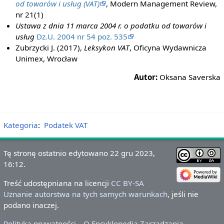
od towarów i usług (VAT)
, Modern Management Review,
nr 21(1)
Ustawa z dnia 11 marca 2004 r. o podatku od towarów i
usług
Dz.U. 2004 nr 54 poz. 535
Zubrzycki J. (2017),
Leksykon VAT
, Oficyna Wydawnicza
Unimex, Wrocław
Autor:
Oksana Saverska
Kategoria
:
Podatek VAT
Tę stronę ostatnio edytowano 22 gru 2023,
16:12.
Treść udostępniana na licencji
CC BY-SA
Uznanie autorstwa na tych samych warunkach
, jeśli nie
podano inaczej.
Polityka prywatności
O Encyklopedia Zarządzania