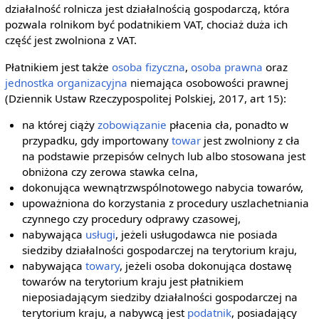
działalność rolnicza jest działalnością gospodarczą, która
pozwala rolnikom być podatnikiem VAT, chociaż duża ich
część jest zwolniona z VAT.
Płatnikiem jest także
osoba fizyczna
,
osoba prawna
oraz
jednostka organizacyjna
niemająca osobowości prawnej
(Dziennik Ustaw Rzeczypospolitej Polskiej, 2017, art 15):
na której ciąży
zobowiązanie
płacenia cła, ponadto w
przypadku, gdy importowany
towar
jest zwolniony z cła
na podstawie przepisów celnych lub albo stosowana jest
obniżona czy zerowa stawka celna,
dokonująca wewnątrzwspólnotowego nabycia towarów,
upoważniona do korzystania z procedury uszlachetniania
czynnego czy procedury odprawy czasowej,
nabywająca
usługi
, jeżeli usługodawca nie posiada
siedziby działalności gospodarczej na terytorium kraju,
nabywająca
towary
, jeżeli osoba dokonująca dostawę
towarów na terytorium kraju jest płatnikiem
nieposiadającym siedziby działalności gospodarczej na
terytorium kraju, a nabywcą jest
podatnik
, posiadający