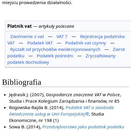
miejscu prowadzenia działalności.
Płatnik vat
—
artykuły polecane
Zwolnienie z vat
—
VAT 7
—
Rejestracja podatnika
VAT
—
Podatek VAT
—
Podatnik vat czynny
—
Ryczałt od przychodów ewidencjonowanych
—
Zwrot
podatku
—
Podatek pośredni
—
Zryczałtowany
podatek dochodowy
Bibliografia
Jędrasik J. (2007),
Gospodarcze znaczenie VAT w Polsce
,
Studia i Prace Kolegium Zarządzania i finansów, nr 85
Rogowska-Rajda B. (2014),
Podatek VAT a swoboda
świadczenia usług w Unii Europejskiej
, Studia
Ekonomiczne, nr 198 (1)
Sowa B. (2014),
Przedsiębiorstwo jako podatnik podatku