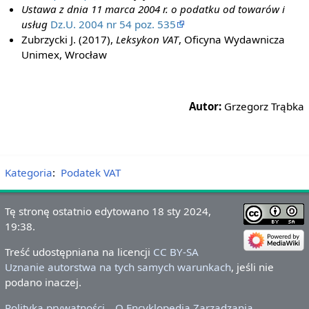
Ustawa z dnia 11 marca 2004 r. o podatku od towarów i
usług
Dz.U. 2004 nr 54 poz. 535
Zubrzycki J. (2017),
Leksykon VAT
, Oficyna Wydawnicza
Unimex, Wrocław
Autor:
Grzegorz Trąbka
Kategoria
:
Podatek VAT
Tę stronę ostatnio edytowano 18 sty 2024,
19:38.
Treść udostępniana na licencji
CC BY-SA
Uznanie autorstwa na tych samych warunkach
, jeśli nie
podano inaczej.
Polityka prywatności
O Encyklopedia Zarządzania