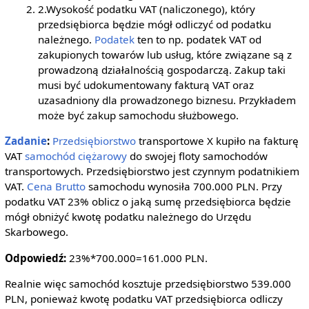
2.Wysokość podatku VAT (naliczonego), który
przedsiębiorca będzie mógł odliczyć od podatku
należnego.
Podatek
ten to np. podatek VAT od
zakupionych towarów lub usług, które związane są z
prowadzoną działalnością gospodarczą. Zakup taki
musi być udokumentowany fakturą VAT oraz
uzasadniony dla prowadzonego biznesu. Przykładem
może być zakup samochodu służbowego.
Zadanie
:
Przedsiębiorstwo
transportowe X kupiło na fakturę
VAT
samochód ciężarowy
do swojej floty samochodów
transportowych. Przedsiębiorstwo jest czynnym podatnikiem
VAT.
Cena
Brutto
samochodu wynosiła 700.000 PLN. Przy
podatku VAT 23% oblicz o jaką sumę przedsiębiorca będzie
mógł obniżyć kwotę podatku należnego do Urzędu
Skarbowego.
Odpowiedź:
23%*700.000=161.000 PLN.
Realnie więc samochód kosztuje przedsiębiorstwo 539.000
PLN, ponieważ kwotę podatku VAT przedsiębiorca odliczy