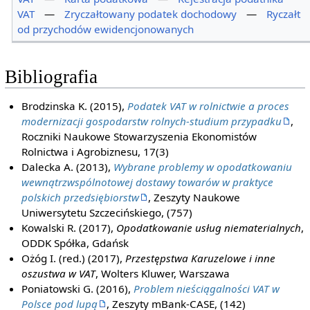
VAT
—
Zryczałtowany podatek dochodowy
—
Ryczałt
od przychodów ewidencjonowanych
Bibliografia
Brodzinska K. (2015),
Podatek VAT w rolnictwie a proces
modernizacji gospodarstw rolnych-studium przypadku
,
Roczniki Naukowe Stowarzyszenia Ekonomistów
Rolnictwa i Agrobiznesu, 17(3)
Dalecka A. (2013),
Wybrane problemy w opodatkowaniu
wewnątrzwspólnotowej dostawy towarów w praktyce
polskich przedsiębiorstw
, Zeszyty Naukowe
Uniwersytetu Szczecińskiego, (757)
Kowalski R. (2017),
Opodatkowanie usług niematerialnych
,
ODDK Spółka, Gdańsk
Ożóg I. (red.) (2017),
Przestępstwa Karuzelowe i inne
oszustwa w VAT
, Wolters Kluwer, Warszawa
Poniatowski G. (2016),
Problem nieściągalności VAT w
Polsce pod lupą
, Zeszyty mBank-CASE, (142)