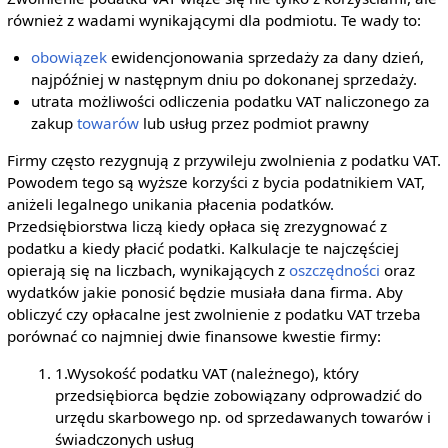
również z wadami wynikającymi dla podmiotu. Te wady to:
obowiązek
ewidencjonowania sprzedaży za dany dzień,
najpóźniej w następnym dniu po dokonanej sprzedaży.
utrata możliwości odliczenia podatku VAT naliczonego za
zakup
towarów
lub usług przez podmiot prawny
Firmy często rezygnują z przywileju zwolnienia z podatku VAT.
Powodem tego są wyższe korzyści z bycia podatnikiem VAT,
aniżeli legalnego unikania płacenia podatków.
Przedsiębiorstwa liczą kiedy opłaca się zrezygnować z
podatku a kiedy płacić podatki. Kalkulacje te najczęściej
opierają się na liczbach, wynikających z
oszczędności
oraz
wydatków jakie ponosić będzie musiała dana firma. Aby
obliczyć czy opłacalne jest zwolnienie z podatku VAT trzeba
porównać co najmniej dwie finansowe kwestie firmy:
1.Wysokość podatku VAT (należnego), który
przedsiębiorca będzie zobowiązany odprowadzić do
urzędu skarbowego np. od sprzedawanych towarów i
świadczonych usług