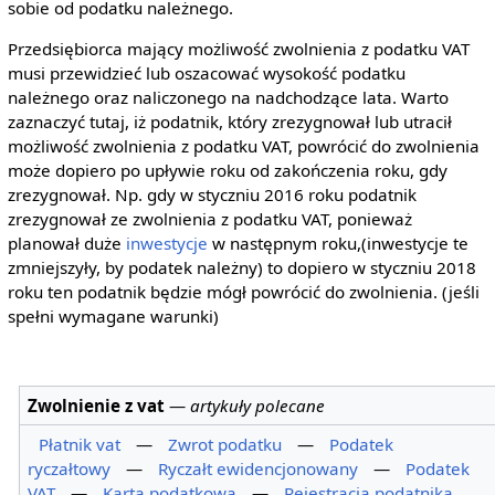
sobie od podatku należnego.
Przedsiębiorca mający możliwość zwolnienia z podatku VAT
musi przewidzieć lub oszacować wysokość podatku
należnego oraz naliczonego na nadchodzące lata. Warto
zaznaczyć tutaj, iż podatnik, który zrezygnował lub utracił
możliwość zwolnienia z podatku VAT, powrócić do zwolnienia
może dopiero po upływie roku od zakończenia roku, gdy
zrezygnował. Np. gdy w styczniu 2016 roku podatnik
zrezygnował ze zwolnienia z podatku VAT, ponieważ
planował duże
inwestycje
w następnym roku,(inwestycje te
zmniejszyły, by podatek należny) to dopiero w styczniu 2018
roku ten podatnik będzie mógł powrócić do zwolnienia. (jeśli
spełni wymagane warunki)
Zwolnienie z vat
—
artykuły polecane
Płatnik vat
—
Zwrot podatku
—
Podatek
ryczałtowy
—
Ryczałt ewidencjonowany
—
Podatek
VAT
—
Karta podatkowa
—
Rejestracja podatnika