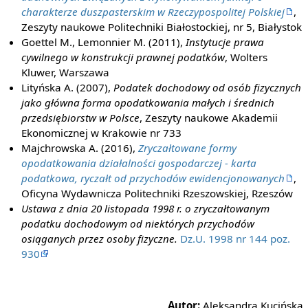
charakterze duszpasterskim w Rzeczypospolitej Polskiej
,
Zeszyty naukowe Politechniki Białostockiej, nr 5, Białystok
Goettel M., Lemonnier M. (2011),
Instytucje prawa
cywilnego w konstrukcji prawnej podatków
, Wolters
Kluwer, Warszawa
Lityńska A. (2007),
Podatek dochodowy od osób fizycznych
jako główna forma opodatkowania małych i średnich
przedsiębiorstw w Polsce
, Zeszyty naukowe Akademii
Ekonomicznej w Krakowie nr 733
Majchrowska A. (2016),
Zryczałtowane formy
opodatkowania działalności gospodarczej - karta
podatkowa, ryczałt od przychodów ewidencjonowanych
,
Oficyna Wydawnicza Politechniki Rzeszowskiej, Rzeszów
Ustawa z dnia 20 listopada 1998 r. o zryczałtowanym
podatku dochodowym od niektórych przychodów
osiąganych przez osoby fizyczne.
Dz.U. 1998 nr 144 poz.
930
Autor:
Aleksandra Kucińska