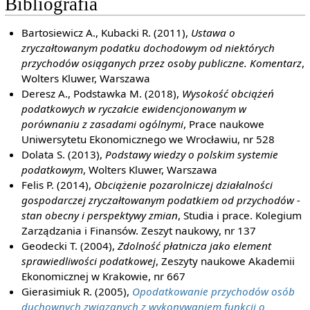
Bibliografia
Bartosiewicz A., Kubacki R. (2011),
Ustawa o
zryczałtowanym podatku dochodowym od niektórych
przychodów osiąganych przez osoby publiczne. Komentarz
,
Wolters Kluwer, Warszawa
Deresz A., Podstawka M. (2018),
Wysokość obciążeń
podatkowych w ryczałcie ewidencjonowanym w
porównaniu z zasadami ogólnymi
, Prace naukowe
Uniwersytetu Ekonomicznego we Wrocławiu, nr 528
Dolata S. (2013),
Podstawy wiedzy o polskim systemie
podatkowym
, Wolters Kluwer, Warszawa
Felis P. (2014),
Obciążenie pozarolniczej działalności
gospodarczej zryczałtowanym podatkiem od przychodów -
stan obecny i perspektywy zmian
, Studia i prace. Kolegium
Zarządzania i Finansów. Zeszyt naukowy, nr 137
Geodecki T. (2004),
Zdolność płatnicza jako element
sprawiedliwości podatkowej
, Zeszyty naukowe Akademii
Ekonomicznej w Krakowie, nr 667
Gierasimiuk R. (2005),
Opodatkowanie przychodów osób
duchownych związanych z wykonywaniem funkcji o