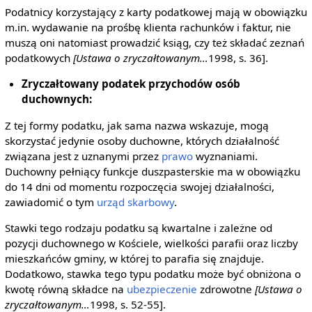
Podatnicy korzystający z karty podatkowej mają w obowiązku
m.in. wydawanie na prośbę klienta rachunków i faktur, nie
muszą oni natomiast prowadzić ksiąg, czy też składać zeznań
podatkowych
[Ustawa o zryczałtowanym…
1998, s. 36].
Zryczałtowany podatek przychodów osób
duchownych:
Z tej formy podatku, jak sama nazwa wskazuje, mogą
skorzystać jedynie osoby duchowne, których działalność
związana jest z uznanymi przez
prawo
wyznaniami.
Duchowny pełniący funkcje duszpasterskie ma w obowiązku
do 14 dni od momentu rozpoczęcia swojej działalności,
zawiadomić o tym
urząd skarbowy
.
Stawki tego rodzaju podatku są kwartalne i zależne od
pozycji duchownego w Kościele, wielkości parafii oraz liczby
mieszkańców gminy, w której to parafia się znajduje.
Dodatkowo, stawka tego typu podatku może być obniżona o
kwotę równą składce na
ubezpieczenie
zdrowotne
[Ustawa o
zryczałtowanym…
1998, s. 52-55].