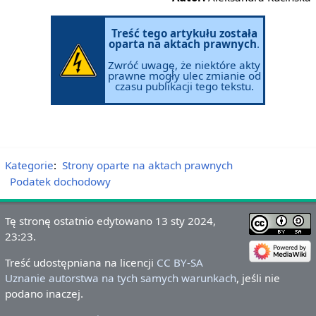
Treść tego artykułu została
oparta na aktach prawnych
.
Zwróć uwagę, że niektóre akty
prawne mogły ulec zmianie od
czasu publikacji tego tekstu.
Kategorie
:
Strony oparte na aktach prawnych
Podatek dochodowy
Tę stronę ostatnio edytowano 13 sty 2024,
23:23.
Treść udostępniana na licencji
CC BY-SA
Uznanie autorstwa na tych samych warunkach
, jeśli nie
podano inaczej.