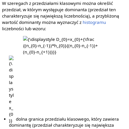
W szeregach z przedziałami klasowymi można określić
przedział, w którym występuje dominanta (przedział ten
charakteryzuje się największą liczebnością), a przybliżoną
wartość dominanty można wyznaczyć z
histogramu
liczebności lub wzoru:
{\displaystyle
D_{0}=x_{0}+
{\frac {(n_{0}-
n_{-1})*h_{0}}
{\displaystyle
{(n_{0}-
x_{0}}
n_{-1})+
(n_{0}-
n_{+1})}}}
dolna granica przedziału klasowego, który zawiera
dominantę (przedział charakteryzuje się największa