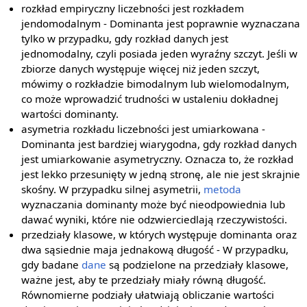
rozkład empiryczny liczebności jest rozkładem
jendomodalnym - Dominanta jest poprawnie wyznaczana
tylko w przypadku, gdy rozkład danych jest
jednomodalny, czyli posiada jeden wyraźny szczyt. Jeśli w
zbiorze danych występuje więcej niż jeden szczyt,
mówimy o rozkładzie bimodalnym lub wielomodalnym,
co może wprowadzić trudności w ustaleniu dokładnej
wartości dominanty.
asymetria rozkładu liczebności jest umiarkowana -
Dominanta jest bardziej wiarygodna, gdy rozkład danych
jest umiarkowanie asymetryczny. Oznacza to, że rozkład
jest lekko przesunięty w jedną stronę, ale nie jest skrajnie
skośny. W przypadku silnej asymetrii,
metoda
wyznaczania dominanty może być nieodpowiednia lub
dawać wyniki, które nie odzwierciedlają rzeczywistości.
przedziały klasowe, w których występuje dominanta oraz
dwa sąsiednie maja jednakową długość - W przypadku,
gdy badane
dane
są podzielone na przedziały klasowe,
ważne jest, aby te przedziały miały równą długość.
Równomierne podziały ułatwiają obliczanie wartości