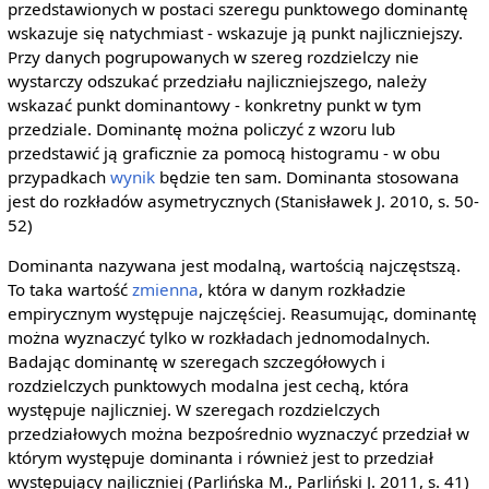
przedstawionych w postaci szeregu punktowego dominantę
wskazuje się natychmiast - wskazuje ją punkt najliczniejszy.
Przy danych pogrupowanych w szereg rozdzielczy nie
wystarczy odszukać przedziału najliczniejszego, należy
wskazać punkt dominantowy - konkretny punkt w tym
przedziale. Dominantę można policzyć z wzoru lub
przedstawić ją graficznie za pomocą histogramu - w obu
przypadkach
wynik
będzie ten sam. Dominanta stosowana
jest do rozkładów asymetrycznych (Stanisławek J. 2010, s. 50-
52)
Dominanta nazywana jest modalną, wartością najczęstszą.
To taka wartość
zmienna
, która w danym rozkładzie
empirycznym występuje najczęściej. Reasumując, dominantę
można wyznaczyć tylko w rozkładach jednomodalnych.
Badając dominantę w szeregach szczegółowych i
rozdzielczych punktowych modalna jest cechą, która
występuje najliczniej. W szeregach rozdzielczych
przedziałowych można bezpośrednio wyznaczyć przedział w
którym występuje dominanta i również jest to przedział
występujący najliczniej (Parlińska M., Parliński J. 2011, s. 41)