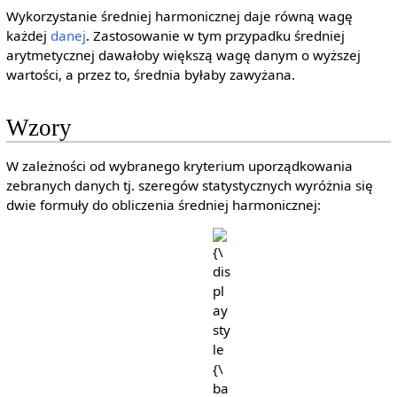
Wykorzystanie średniej harmonicznej daje równą wagę
każdej
danej
. Zastosowanie w tym przypadku średniej
arytmetycznej dawałoby większą wagę danym o wyższej
wartości, a przez to, średnia byłaby zawyżana.
Wzory
W zależności od wybranego kryterium uporządkowania
zebranych danych tj. szeregów statystycznych wyróżnia się
dwie formuły do obliczenia średniej harmonicznej:
{\displaystyle
{\displaystyle
{\bar
x_{1},x_{2},...,x_{
{x}}_{h}}