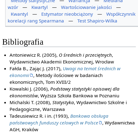
Metody statystyczne
—
Wariancja
—
Mediana
wzór
—
Kwartyl
—
Wartościowanie jakości
—
Kwantyl
—
Estymator nieobciążony
—
Współczynnik
korelacji rang Spearmana
—
Test Shapiro-Wilka
Bibliografia
Antoniewicz R. (2005),
O średnich i przeciętnych
,
Wydawnictwo Akademii Ekonomicznej, Wrocław
Fałda B., Zając J. (2017),
Uwagi na temat średnich w
ekonomii
, Metody ilościowe w badaniach
ekonomicznych, Tom XVIII/2
Kowalski J. (2006),
Podstawy statystyki opisowej dla
ekonomistów
, Wyższa Szkoła Bankowa w Poznaniu
Michalski T. (2008),
Statystyka
, Wydawnictwo Szkolne i
Pedagogiczne, Warszawa
Tadeusiewicz R. i in. (1993),
Bankowa obsługa
państwowych funduszy celowych w Polsce
, Wydawnictwa
AGH, Kraków