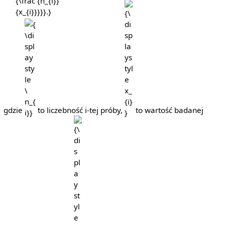
_{i=1}^{k}
{\displaystyle
{\displaystyle
{\frac {n_{i}}
\ n_{i}}
x_{i}}
{x_{i}}}}}.}
gdzie
to liczebność i-tej próby,
to wartość badanej
{\displaystyle
\ k}