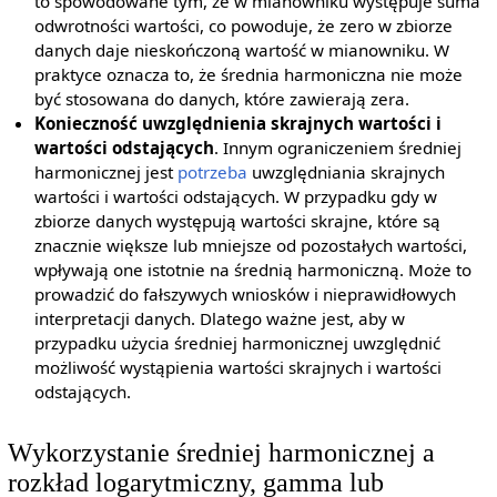
to spowodowane tym, że w mianowniku występuje suma
odwrotności wartości, co powoduje, że zero w zbiorze
danych daje nieskończoną wartość w mianowniku. W
praktyce oznacza to, że średnia harmoniczna nie może
być stosowana do danych, które zawierają zera.
Konieczność uwzględnienia skrajnych wartości i
wartości odstających
. Innym ograniczeniem średniej
harmonicznej jest
potrzeba
uwzględniania skrajnych
wartości i wartości odstających. W przypadku gdy w
zbiorze danych występują wartości skrajne, które są
znacznie większe lub mniejsze od pozostałych wartości,
wpływają one istotnie na średnią harmoniczną. Może to
prowadzić do fałszywych wniosków i nieprawidłowych
interpretacji danych. Dlatego ważne jest, aby w
przypadku użycia średniej harmonicznej uwzględnić
możliwość wystąpienia wartości skrajnych i wartości
odstających.
Wykorzystanie średniej harmonicznej a
rozkład logarytmiczny, gamma lub