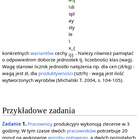
\ x_{i}}
konkretnych
wariantów
cechy
. Należy również pamiętać
o odpowiednim doborze jednostek tj. liczebności klas (wag).
Wagę stanowi licznik jednostki natężenia np. dla cen (zł/kg) -
wagą jest zł, dla
produktywności
(szt/h) - wagą jest ilość
wytworzonych wyrobów (Michalski T. 2004, s. 104-105).
Przykładowe zadania
Zadanie
1.
Pracownicy
produkcyjni wykonują zlecenie w 3
godziny. W tym czasie dwóch
pracowników
potrzebuje 20
minut na wykonanie
wyrobu gotowego
, a dwóch pozostałych