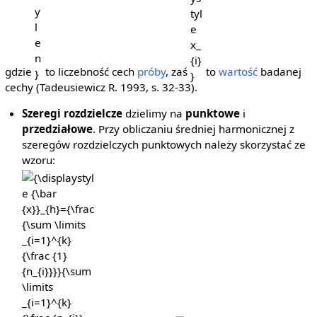
gdzie
to liczebność cech
próby
, zaś
to
wartość
badanej
cechy (Tadeusiewicz R. 1993, s. 32-33).
Szeregi rozdzielcze
dzielimy na
punktowe
i
przedziałowe
. Przy obliczaniu średniej harmonicznej z
szeregów rozdzielczych punktowych należy skorzystać ze
wzoru:
{\displaystyle
{\bar
{x}}_{h}=
{\frac {\sum
\limits
_{i=1}^{k}
{\frac {1}
{n_{i}}}}
{\sum \limits