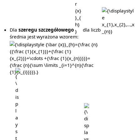
Dla
szeregu szczegółowego
dla liczb
średnia jest wyrażona wzorem:
{\displaystyle
{\bar {x}}_{h}=
{\frac {n}
{{\frac {1}
{\displaystyle
{\displaystyle
{x_{1}}}+{\frac
n}
x_{i}}
{1}
{x_{2}}}+\cdots
+{\frac {1}
{x_{n}}}}}=
{\frac {n}{\sum
\limits
_{i=1}^{n}
{\frac {1}
{x_{i}}}}}.}