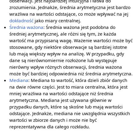
obserwacji. Jest najbardziej intuicyjna i łatwa do
zrozumienia. Jednakże, średnia arytmetyczna jest bardzo
wrażliwa na wartości odstające, co może wpływać na jej
dokładność
jako miary centralnej.
Średnia ważona
: Średnia ważona jest podobna do
średniej arytmetycznej, ale różni się tym, że każda
wartość ma przypisaną wagę. Ważenie wartości może być
stosowane, gdy niektóre obserwacje są bardziej istotne
lub mają większy wpływ na analizę. W przypadku, gdy
dane są nierównomiernie rozłożone lub występuje
nierówny wpływ różnych obserwacji, średnia ważona
może być bardziej odpowiednia niż średnia arytmetyczna.
Mediana
: Mediana to wartość, która dzieli zbiór danych
na dwie równe części. Jest to miara centralna, która jest
mniej wrażliwa na wartości odstające niż średnia
arytmetyczna. Mediana jest używana głównie w
przypadku danych, które są skośne lub mają wartości
odstające. Jednakże, mediana nie uwzględnia wszystkich
wartości w zbiorze danych i może nie być
reprezentatywna dla całego rozkładu.