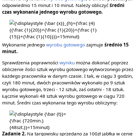
odpowiednio 15 minut i 10 minut. Należy obliczyć
średni
czas wykonania jednego wyrobu gotowego.
{\displaystyle
{\bar {x}}_{h}=
{\frac {4}{{\frac
{1}{20}}+{\frac
Wykonanie jednego
wyrobu gotowego
zajmuje
średnio 15
{1}{20}}+{\frac
minut.
{1}{15}}+{\frac
Sprawdzenia poprawności
wyniku
można dokonać poprzez
{1}
obliczenie ilości sztuk wyrobu gotowego wytworzonego przez
{10}}}}=15minut}
każdego pracownika w danym czasie. I tak, w ciągu 3 godzin,
czyli 180 minut, dwóch pracowników wykonało po 9 sztuk
wyrobu gotowego, trzeci - 12 sztuk, zaś ostatni - 18 sztuk.
Łącznie wykonali 48 sztuk wyrobu gotowego w ciągu 720
minut. Średni czas wykonania tego wyrobu obliczymy:
{\displaystyle
{\bar {t}}={\frac
{720min.}
Zadanie 2.
Na targowisku sprzedano za 100zł jabłka w cenie
{48szt.}}=15minut}