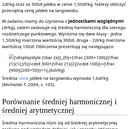
2zł/kg oraz za 300zł jabłka w cenie 1,50zł/kg. Należy obliczyć
przeciętną cenę jabłek na targowisku.
W zadaniu mamy do czynienia z
jednostkami względnymi
(zł/kg), zatem zastosuje się średnią harmoniczną dla szeregu
rozdzielczego punktowego. Wyróżnia się dwie klasy - jedna
1,50zł/kg mierzona wartością 300zł, druga - 2zł/kg mierzona
wartością 100zł. Obliczenia prezentują się następująco:
{\displaystyle {\bar
{x}}_{h}={\frac
{300+100}{{\frac {1}
{1{,}5}}\cdot 300+
Średnia
cena
jabłek na targowisku wyniosła 1,6zł/kg
{\frac {1}{2}}\cdot
(Michalski T. 2004, s. 105).
100}}={\frac {400}
{200+50}}=1{,}6zl/kg}
Porównanie średniej harmonicznej i
średniej arytmetycznej
Średnia harmoniczna różni się od średniej arytmetycznej