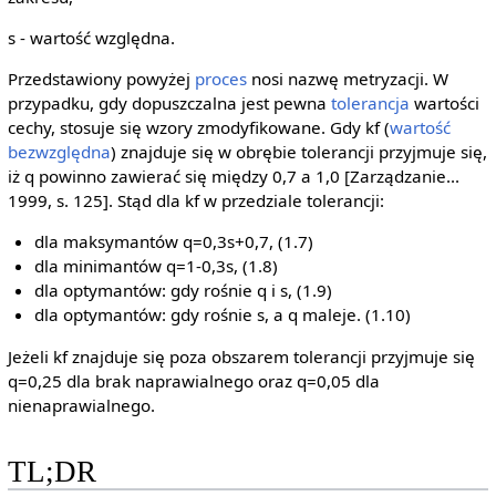
s - wartość względna.
Przedstawiony powyżej
proces
nosi nazwę metryzacji. W
przypadku, gdy dopuszczalna jest pewna
tolerancja
wartości
cechy, stosuje się wzory zmodyfikowane. Gdy kf (
wartość
bezwzględna
) znajduje się w obrębie tolerancji przyjmuje się,
iż q powinno zawierać się między 0,7 a 1,0 [Zarządzanie...
1999, s. 125]. Stąd dla kf w przedziale tolerancji:
dla maksymantów q=0,3s+0,7, (1.7)
dla minimantów q=1-0,3s, (1.8)
dla optymantów: gdy rośnie q i s, (1.9)
dla optymantów: gdy rośnie s, a q maleje. (1.10)
Jeżeli kf znajduje się poza obszarem tolerancji przyjmuje się
q=0,25 dla brak naprawialnego oraz q=0,05 dla
nienaprawialnego.
TL;DR