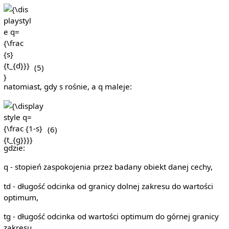
{\displaystyle
q={\frac {s}
{t_{d}}}}
(5)
natomiast, gdy s rośnie, a q maleje:
{\displaystyle
q={\frac {1-s}
{t_{g}}}}
(6)
gdzie:
q - stopień zaspokojenia przez badany obiekt danej cechy,
td - długość odcinka od granicy dolnej zakresu do wartości
optimum,
tg - długość odcinka od wartości optimum do górnej granicy
zakresu,