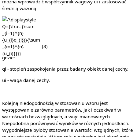
można wprowadzić współczynnik wagowy ui i zastosować
średnią ważoną.
{\displaystyle
Q={\frac
{\sum
_{i=1}^{n}
(3)
{u_{i}q_{i}}}
{\sum
gdzie:
_{i=1}^{n}
{u_{i}}}}}
qi - stopień zaspokojenia przez badany obiekt danej cechy,
ui - waga danej cechy.
Kolejną niedogodnością w stosowaniu wzoru jest
występowanie zarówno parametrów, jak i oczekiwań w
wartościach bezwzględnych, a więc mianowanych.
Niepodobna porównywać wyników w różnych jednostkach.
Wygodniejsze byłoby stosowanie wartości względnych, które
miana nie posiadają. W tym celu niezbędne jest określenie