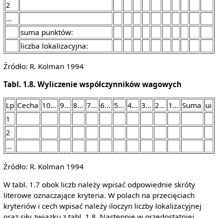
2
...
suma punktów:
liczba lokalizacyjna:
Źródło: R. Kolman 1994
Tabl. 1.8. Wyliczenie współczynników wagowych
Lp
Cecha
10...
9...
8...
7...
6...
5...
4...
3...
2...
1...
Suma
ui
1
2
...
Źródło: R. Kolman 1994
W tabl. 1.7 obok liczb należy wpisać odpowiednie skróty
literowe oznaczające kryteria. W polach na przecięciach
kryteriów i cech wpisać należy iloczyn liczby lokalizacyjnej
oraz siły związku z tabl. 1.8. Następnie w przedostatniej