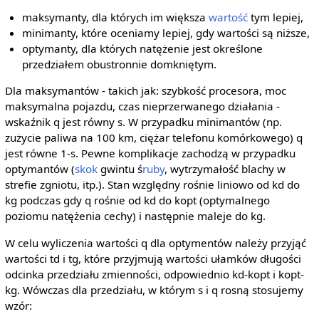
maksymanty, dla których im większa
wartość
tym lepiej,
minimanty, które oceniamy lepiej, gdy wartości są niższe,
optymanty, dla których natężenie jest określone
przedziałem obustronnie domkniętym.
Dla maksymantów - takich jak: szybkość procesora, moc
maksymalna pojazdu, czas nieprzerwanego działania -
wskaźnik q jest równy s. W przypadku minimantów (np.
zużycie paliwa na 100 km, ciężar telefonu komórkowego) q
jest równe 1-s. Pewne komplikacje zachodzą w przypadku
optymantów (
skok
gwintu ś
ruby
, wytrzymałość blachy w
strefie zgniotu, itp.). Stan względny rośnie liniowo od kd do
kg podczas gdy q rośnie od kd do kopt (optymalnego
poziomu natężenia cechy) i następnie maleje do kg.
W celu wyliczenia wartości q dla optymentów należy przyjąć
wartości td i tg, które przyjmują wartości ułamków długości
odcinka przedziału zmienności, odpowiednio kd-kopt i kopt-
kg. Wówczas dla przedziału, w którym s i q rosną stosujemy
wzór: