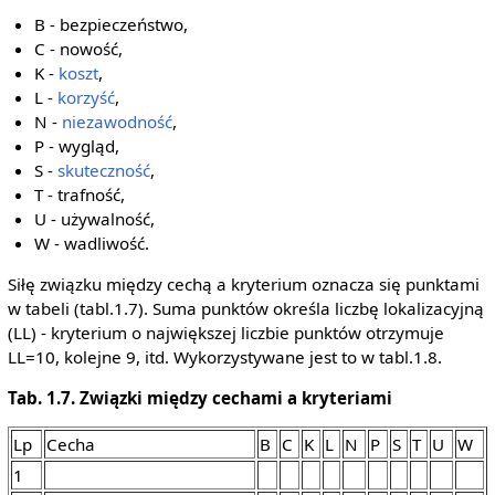
B - bezpieczeństwo,
C - nowość,
K -
koszt
,
L -
korzyść
,
N -
niezawodność
,
P - wygląd,
S -
skuteczność
,
T - trafność,
U - używalność,
W - wadliwość.
Siłę związku między cechą a kryterium oznacza się punktami
w tabeli (tabl.1.7). Suma punktów określa liczbę lokalizacyjną
(LL) - kryterium o największej liczbie punktów otrzymuje
LL=10, kolejne 9, itd. Wykorzystywane jest to w tabl.1.8.
Tab. 1.7. Związki między cechami a kryteriami
Lp
Cecha
B
C
K
L
N
P
S
T
U
W
1