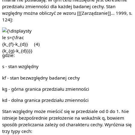
przedziału zmienności dla każdej badanej cechy. Stan
względny można obliczyć ze wzoru [[[Zarządzanie]]... 1999, s.
124]:
{\displaystyle
s={\frac
{k_{f}-k_{d}}
(4)
{k_{g}-
gdzie:
k_{d}}}}
s - stan względny
kf - stan bezwzględny badanej cechy
kg - górna granica przedziału zmienności
kd - dolna granica przedziału zmienności
Stan względny może mieścić się w przedziale od 0 do 1. Nie
istnieje bezpośrednie przełożenie na wskaźnik q, bowiem
sposób przeliczania zależy od charakteru cechy. Wyróżnia się
trzy typy cech: