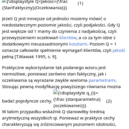
{\displaystyle
(1)
Q=Jakosc={\frac
{StanFaktyczny}
Jeżeli Q jest mniejsze od jedności możemy mówić o
{Oczekiwania}}}
niedostatecznym poziomie jakości, czyli podjakości. Gdy Q
jest większe od 1 mamy do czynienia z nadjakością, czyli
przewyższeniem oczekiwań
klientów
, a co za tym idzie z
dodatkowymi nieuzasadnionymi
kosztami
. Poziom Q = 1
oznacza całkowite spełnienie wymagań klientów, czyli
jakość
pełną [T.Wawak 1995, s. 9].
Praktyczne wykorzystanie tak podanego wzoru jest
niemożliwe, ponieważ zarówno stan faktyczny, jak i
oczekiwania są wyrażane zwykle wieloma
parametrami
.
Stosując pewną modyfikację powyższego równania można
{\displaystyle
q_{i}={\frac
badać pojedyncze cechy.
(2)
{stanparametrui}
W takim przypadku wskaźnik Q stanowiłby średnią
{oczekiwaniei}}}
arytmetyczną wszystkich qi. Ponieważ w praktyce cechy
charakteryzują się zróżnicowanym poziomem istotności,