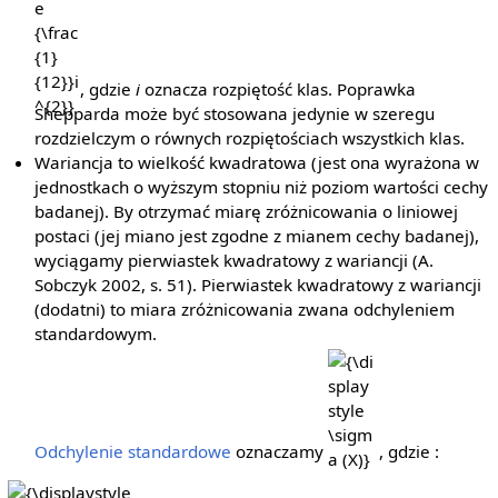
, gdzie
i
oznacza rozpiętość klas. Poprawka
Shepparda może być stosowana jedynie w szeregu
rozdzielczym o równych rozpiętościach wszystkich klas.
Wariancja to wielkość kwadratowa (jest ona wyrażona w
jednostkach o wyższym stopniu niż poziom wartości cechy
badanej). By otrzymać miarę zróżnicowania o liniowej
postaci (jej miano jest zgodne z mianem cechy badanej),
wyciągamy pierwiastek kwadratowy z wariancji (A.
Sobczyk 2002, s. 51). Pierwiastek kwadratowy z wariancji
(dodatni) to miara zróżnicowania zwana odchyleniem
standardowym.
{\displaystyle
\sigma (X)}
Odchylenie standardowe
oznaczamy
, gdzie :
{\displaystyle