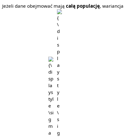
Jeżeli dane obejmować mają
całą populację
, wariancja
{\displaystyle
{\displaystyle
\sigma ^{2}}
\sigma }