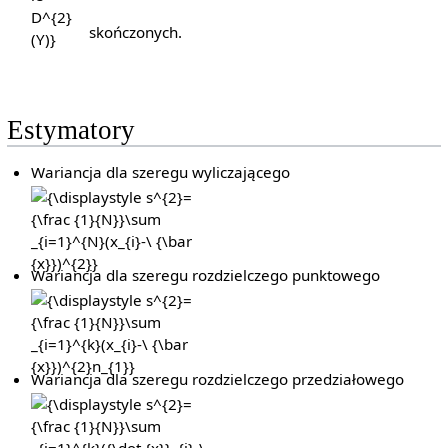
skończonych.
Estymatory
Wariancja dla szeregu wyliczającego
{\displaystyle
s^{2}={\frac
{1}{N}}\sum
_{i=1}^{N}
Wariancja dla szeregu rozdzielczego punktowego
(x_{i}-\ {\bar
{\displaystyle
{x}})^{2}}
s^{2}={\frac
{1}{N}}\sum
_{i=1}^{k}
Wariancja dla szeregu rozdzielczego przedziałowego
(x_{i}-\ {\bar
{\displaystyle
{x}})^{2}n_{1}}
s^{2}={\frac