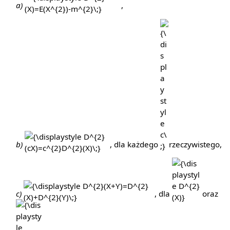
a)
,
D^{2}
(X)=E(X^{2})-
{\displaystyle
{\displaystyle
m^{2}\;}
D^{2}
c\;}
(cX)=c^{2}D^{2}
(X)\;}
b)
, dla każdego
rzeczywistego,
{\displaystyle
{\displaystyle
{\d
D^{2}
D^{2}(X)}
D^{
(X+Y)=D^{2}
c)
, dla
oraz
(X)+D^{2}
(Y)\;}