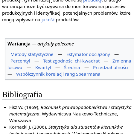
wariancja może być używana do monitorowania procesów
produkcyjnych i identyfikacji potencjalnych problemów, które
mogą wpływać na
jakość
produktów.
Wariancja
—
artykuły polecane
Metody statystyczne
—
Estymator obciążony
—
Percentyl
—
Test zgodności chi-kwadrat
—
Zmienna
losowa
—
Kwartyl
—
Średnia
—
Przedział ufności
—
Współczynnik korelacji rang Spearmana
Bibliografia
Fisz W. (1969),
Rachunek prawdopodobieństwa i statystyka
matematyczna
, Wydawnictwa Naukowo-Techniczne,
Warszawa
Kornacki J. (2006),
Statystyka dla studentów kierunków
technicznych i przyrodniczych
, Wydawnictwo Naukowo-