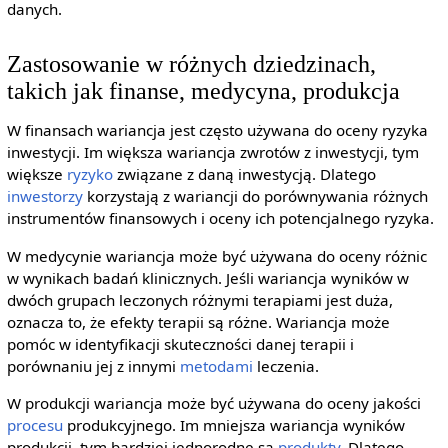
danych.
Zastosowanie w różnych dziedzinach,
takich jak finanse, medycyna, produkcja
W finansach wariancja jest często używana do oceny ryzyka
inwestycji. Im większa wariancja zwrotów z inwestycji, tym
większe
ryzyko
związane z daną inwestycją. Dlatego
inwestorzy
korzystają z wariancji do porównywania różnych
instrumentów finansowych i oceny ich potencjalnego ryzyka.
W medycynie wariancja może być używana do oceny różnic
w wynikach badań klinicznych. Jeśli wariancja wyników w
dwóch grupach leczonych różnymi terapiami jest duża,
oznacza to, że efekty terapii są różne. Wariancja może
pomóc w identyfikacji skuteczności danej terapii i
porównaniu jej z innymi
metodami
leczenia.
W produkcji wariancja może być używana do oceny jakości
procesu
produkcyjnego. Im mniejsza wariancja wyników
produkcji, tym bardziej jednorodne są
produkty
. Dlatego