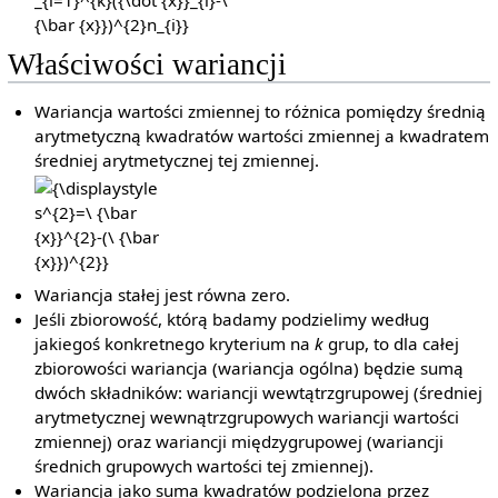
{1}{N}}\sum
_{i=1}^{k}
({\dot {x}}_{i}-
Właściwości wariancji
\ {\bar
{x}})^{2}n_{i}}
Wariancja wartości zmiennej to różnica pomiędzy średnią
arytmetyczną kwadratów wartości zmiennej a kwadratem
średniej arytmetycznej tej zmiennej.
{\displaystyle
s^{2}=\ {\bar
{x}}^{2}-(\
{\bar
{x}})^{2}}
Wariancja stałej jest równa zero.
Jeśli zbiorowość, którą badamy podzielimy według
jakiegoś konkretnego kryterium na
k
grup, to dla całej
zbiorowości wariancja (wariancja ogólna) będzie sumą
dwóch składników: wariancji wewtątrzgrupowej (średniej
arytmetycznej wewnątrzgrupowych wariancji wartości
zmiennej) oraz wariancji międzygrupowej (wariancji
średnich grupowych wartości tej zmiennej).
Wariancja jako suma kwadratów podzielona przez