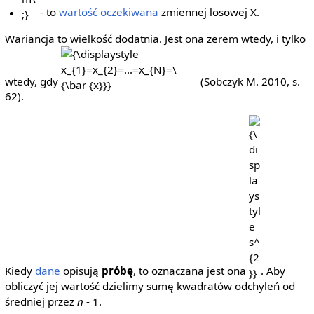
- to
wartość oczekiwana
zmiennej losowej X.
Wariancja to wielkość dodatnia. Jest ona zerem wtedy, i tylko
{\displaystyle
x_{1}=x_{2}=...=x_{N}=\
wtedy, gdy
(Sobczyk M. 2010, s.
{\bar {x}}}
62).
{\displaystyl
s^{2}}
Kiedy
dane
opisują
próbę
, to oznaczana jest ona
. Aby
obliczyć jej wartość dzielimy sumę kwadratów odchyleń od
średniej przez
n
- 1.