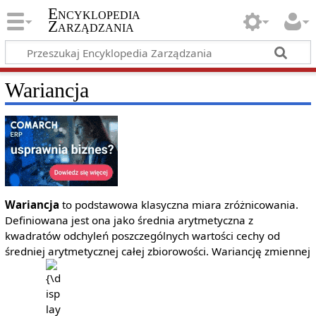
Encyklopedia
Zarządzania
Wariancja
Wariancja
to podstawowa klasyczna miara zróżnicowania.
Definiowana jest ona jako średnia arytmetyczna z
kwadratów odchyleń poszczególnych wartości cechy od
średniej arytmetycznej całej zbiorowości. Wariancję zmiennej
{\displaystyle
{\displaystyle
X\;}
D^{2}(X)\;}