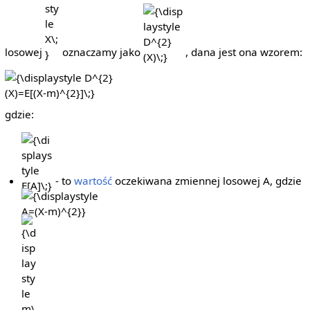
losowej
oznaczamy jako
, dana jest ona wzorem:
{\displaystyle
D^{2}
(X)=E[(X-
gdzie:
m)^{2}]\;}
{\displaystyle
{
E[A]\;}
A
- to
wartość
oczekiwana zmiennej losowej A, gdzie
{\displaystyle
m\;}