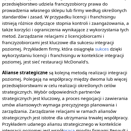
przedsiębiorstwo udziela franczyzobiorcy prawa do
prowadzenia własnego sklepu lub firmy według określonych
standardów i zasad. W przypadku licencji i franchisingu
istnieją różnice dotyczące stopnia kontroli i zaangażowania, a
także korzyści i ograniczenia wynikające z wykorzystania tych
metod. Zarządzanie relacjami z licencjobiorcami i
franczyzobiorcami jest kluczowe dla sukcesu integracji
poziomej. Przykładem firmy, która osiągnęła
sukces
dzięki
wykorzystaniu licencji i franchisingu w kontekście integracji
poziomej, jest sieć restauracji McDonald's.
Alianse strategiczne
są kolejną metodą realizacji integracji
poziomej. Polegają na współpracy między dwoma lub więcej
przedsiębiorstwami w celu realizacji określonych celów
strategicznych. Wybór odpowiednich partnerów
strategicznych jest kluczowy, a proces negocjacji i zawierania
umów aliansowych wymaga precyzyjnego planowania i
zarządzania. Zarządzanie relacjami w ramach aliansów
strategicznych jest istotne dla utrzymania trwałej współpracy.
Przykładem udanego aliansu strategicznego w kontekście
integracji poziomej jest współ
praca
między firmami Renault i