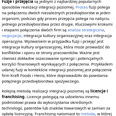
Fuzje i przejęcia
są jednym z najbardziej popularnych
sposobów realizacji integracji poziomej.
Proces
fuzji polega
na połączeniu dwóch niezależnych przedsiębiorstw w jeden
organizm, podczas gdy proces przejęcia polega na nabyciu
jednego przedsiębiorstwa przez drugie. Kluczowymi krokami
i etapami połączenia dwóch firm są
analiza strategiczna
,
negocjacje
, integracja kultury organizacyjnej oraz integracja
operacyjna. Wyzwaniem w przypadku fuzji i przejęć jest
integracja kultury organizacyjnej, która może prowadzić do
konfliktów i oporu ze strony pracowników. Ważne jest
również dokładne oszacowanie synergii i potencjalnych
korzyści finansowych wynikających z połączenia. Przykładem
udanej fuzji w kontekście integracji poziomej jest połączenie
firm Kraft Foods i Heinz, które doprowadziło do powstania
potężnego przedsiębiorstwa spożywczego.
Kolejną metodą realizacji integracji poziomej są
licencje i
franchising
. Licencje polegają na udzieleniu innemu
podmiotowi prawa do wykorzystania określonych
technologii, patentów lub znaków towarowych w zamian za
opłatę licencyjną. Franchising natomiast to
metoda
, w której