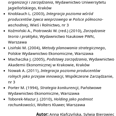
organizacji i zarządzania
, Wydawnictwo Uniwersytetu
Jagiellońskiego, Kraków
Knoblauch L. (2003),
Integracja pozioma wśród
producentów żywca wieprzowego w Polsce północno-
wschodniej
, Wieś i Rolnictwo, nr 3
Koźmiński A., Piotrowski W. (red.) (2010),
Zarządzanie
teoria i praktyka
, Wydawnictwo Naukowe PWN,
Warszawa
Lisiński M. (2004),
Metody planowania strategicznego
,
Polskie Wydawnictwo Ekonomiczne, Warszawa
Machaczka J. (2005),
Podstawy zarządzania
, Wydawnictwo
Akademii Ekonomicznej w Krakowie, Kraków
Nowak A. (2011),
Integracja pozioma producentów
rolnych jako przejaw innowacji
, Współczesne Zarządzanie,
nr 3
Porter M. (1994),
Strategia konkurencji
, Państwowe
Wydawnictwo Ekonomiczne, Warszawa
Toborek-Mazur J. (2010),
Holding jako podmiot
rachunkowości
, Wolters Kluwer, Warszawa
Autor:
Anna Klafczyńska, Sylwia Bierowiec