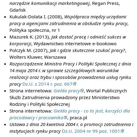
narzędzie komunikacji marketingowej
, Regan Press,
Gdańsk
Kukulak-Dolata I. (2008),
Współpraca między urzędami
pracy a agencjami zatrudnienia w obsłudze rynku pracy
,
Polityka społeczna, nr 1
Mazurek K. (2013),
Jak dostać pracę i odnieść sukces w
korporacji
, Wydawnictwo internetowe e-bookowo
Polczyk M. (2007),
Jak i gdzie skutecznie szukać pracy?
,
Wolters Kluwer, Warszawa
Rozporządzenie Ministra Pracy i Polityki Społecznej z dnia
14 maja 2014 r. w sprawie szczegółowych warunków
realizacji oraz trybu i sposobów prowadzenia usług rynku
pracy
Dz.U. z 2014 r. poz. 667
Strona internetowa:
Giełda pracy
, Wortal Publicznych
Służb Zatrudnienia prowadzony przez Ministerstwo
Rodziny i Polityki Społecznej
Strona internetowa:
Giełda pracy - co to jest, korzyści dla
pracodawcy i pracownika
, praca.pl
Ustawa z dnia 20 kwietnia 2004 r. o promocji zatrudnienia i
instytucjach rynku pracy
Dz.U. 2004 nr 99 poz. 1001