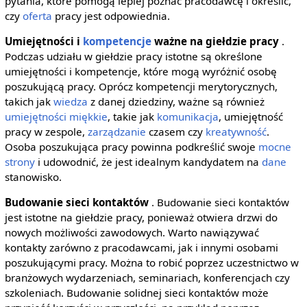
pytania, które pomogą lepiej poznać pracodawcę i określić,
czy
oferta
pracy jest odpowiednia.
Umiejętności i
kompetencje
ważne na giełdzie pracy
.
Podczas udziału w giełdzie pracy istotne są określone
umiejętności i kompetencje, które mogą wyróżnić osobę
poszukującą pracy. Oprócz kompetencji merytorycznych,
takich jak
wiedza
z danej dziedziny, ważne są również
umiejętności miękkie
, takie jak
komunikacja
, umiejętność
pracy w zespole,
zarządzanie
czasem czy
kreatywność
.
Osoba poszukująca pracy powinna podkreślić swoje
mocne
strony
i udowodnić, że jest idealnym kandydatem na
dane
stanowisko.
Budowanie sieci kontaktów
. Budowanie sieci kontaktów
jest istotne na giełdzie pracy, ponieważ otwiera drzwi do
nowych możliwości zawodowych. Warto nawiązywać
kontakty zarówno z pracodawcami, jak i innymi osobami
poszukującymi pracy. Można to robić poprzez uczestnictwo w
branżowych wydarzeniach, seminariach, konferencjach czy
szkoleniach. Budowanie solidnej sieci kontaktów może