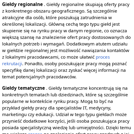
Giełdy regionalne
. Giełdy regionalne skupiają oferty pracy
z konkretnego obszaru geograficznego. Są szczególnie
atrakcyjne dla osób, które poszukują zatrudnienia w
określonej lokalizacji. Główną cechą tego typu giełd jest
skupienie się na rynku pracy w danym regionie, co oznacza
większą szansę na znalezienie ofert pracy dostosowanych do
lokalnych potrzeb i wymagań. Dodatkowym atutem udziału
w giełdzie regionalnej jest możliwość nawiązania kontaktów
z lokalnymi pracodawcami, co może ułatwić
proces
rekrutacji
. Ponadto, osoby poszukujące pracy mogą poznać
specyfikę danej lokalizacji oraz zyskać więcej informacji na
temat potencjalnych pracodawców.
Giełdy tematyczne
. Giełdy tematyczne koncentrują się na
konkretnych tematach lub dziedzinach, które są szczególnie
popularne w kontekście rynku pracy. Mogą to być na
przykład giełdy pracy dla specjalistów IT, medycyny,
marketingu czy edukacji. Udział w tego typu giełdach może
przynieść dodatkowe korzyści, jeśli osoba poszukująca pracy
posiada specjalistyczną wiedzę lub umiejętności. Dzięki temu
ma większe
szanse
na znalezienie ofert pracy zgodnych z jej