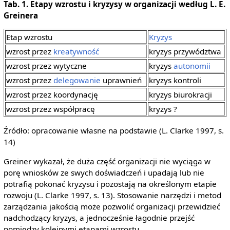
Tab. 1. Etapy wzrostu i kryzysy w organizacji według L. E.
Greinera
Etap wzrostu
Kryzys
wzrost przez
kreatywność
kryzys przywództwa
wzrost przez wytyczne
kryzys
autonomii
wzrost przez
delegowanie
uprawnień
kryzys kontroli
wzrost przez koordynację
kryzys biurokracji
wzrost przez współpracę
kryzys ?
Źródło: opracowanie własne na podstawie (L. Clarke 1997, s.
14)
Greiner wykazał, że duża część organizacji nie wyciąga w
porę wniosków ze swych doświadczeń i upadają lub nie
potrafią pokonać kryzysu i pozostają na określonym etapie
rozwoju (L. Clarke 1997, s. 13). Stosowanie narzędzi i metod
zarządzania jakością może pozwolić organizacji przewidzieć
nadchodzący kryzys, a jednocześnie łagodnie przejść
pomiędzy kolejnymi etapami wzrostu.