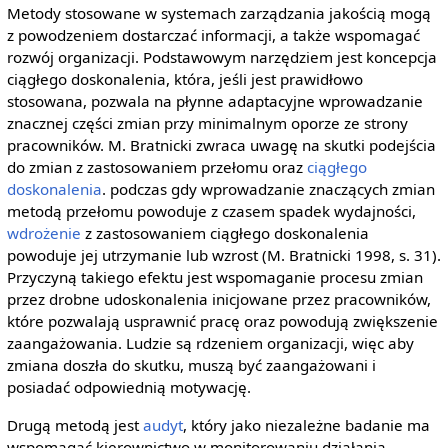
Metody stosowane w systemach zarządzania jakością mogą
z powodzeniem dostarczać informacji, a także wspomagać
rozwój organizacji. Podstawowym narzędziem jest koncepcja
ciągłego doskonalenia, która, jeśli jest prawidłowo
stosowana, pozwala na płynne adaptacyjne wprowadzanie
znacznej części zmian przy minimalnym oporze ze strony
pracowników. M. Bratnicki zwraca uwagę na skutki podejścia
do zmian z zastosowaniem przełomu oraz
ciągłego
doskonalenia
. podczas gdy wprowadzanie znaczących zmian
metodą przełomu powoduje z czasem spadek wydajności,
wdrożenie
z zastosowaniem ciągłego doskonalenia
powoduje jej utrzymanie lub wzrost (M. Bratnicki 1998, s. 31).
Przyczyną takiego efektu jest wspomaganie procesu zmian
przez drobne udoskonalenia inicjowane przez pracowników,
które pozwalają usprawnić pracę oraz powodują zwiększenie
zaangażowania. Ludzie są rdzeniem organizacji, więc aby
zmiana doszła do skutku, muszą być zaangażowani i
posiadać odpowiednią motywację.
Drugą metodą jest
audyt
, który jako niezależne badanie ma
wspomagać kierownictwo w monitorowaniu działania