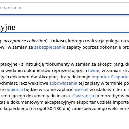
cyjne
g.
acceptance collection
) -
inkaso,
którego realizacja polega na
owi, w zamian za
zabezpieczenie
zapłaty poprzez dokonanie prz
ptacyjne - z instrukcją "dokumenty w zamian za akcept" (ang. 
a na wydaniu dokumentów reprezentujących
towar
, w zamian za
 tych dokumentów. Akceptacji traty dokonuje
importer
.
Eksporte
tychmiast, lecz wekslowe
zobowiązania
tej zapłaty w terminie pó
 że
odbiorca
będzie w stanie zapłacić
weksel
w ustalonym termin
ezentującego dokumenty do inkasa.
Gwarancja
ta może być w po
kasie dokumentowym akceptacyjnym eksporter udziela import
u kupieckiego (na ogół 30-180 dni) zabezpieczonego weksle