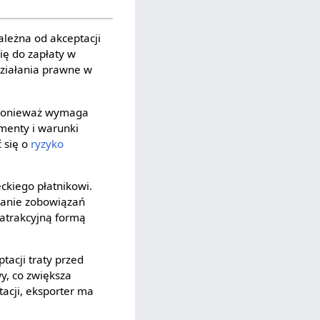
zależna od akceptacji
ię do zapłaty w
działania prawne w
, ponieważ wymaga
umenty i warunki
 się o
ryzyko
.
ckiego płatnikowi.
wanie zobowiązań
 atrakcyjną formą
tacji traty przed
y, co zwiększa
acji, eksporter ma