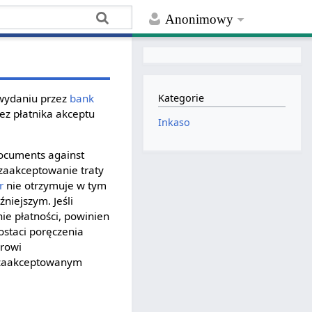
Anonimowy
 wydaniu przez
bank
Kategorie
ez płatnika akceptu
Inkaso
documents against
 zaakceptowanie traty
r
nie otrzymuje w tym
źniejszym. Jeśli
ie płatności, powinien
staci poręczenia
erowi
m zaakceptowanym