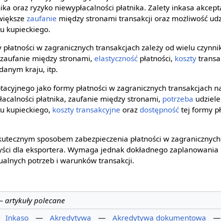
tnika oraz ryzyko niewypłacalności płatnika. Zalety inkasa akcep
 większe
zaufanie
między stronami transakcji oraz możliwość udz
u kupieckiego.
płatności w zagranicznych transakcjach zależy od wielu czynnik
, zaufanie między stronami,
elastyczność
płatności,
koszty
transa
danym kraju, itp.
tacyjnego jako formy płatności w zagranicznych transakcjach n
płacalności płatnika, zaufanie między stronami,
potrzeba
udziele
u kupieckiego,
koszty transakcyjne
oraz
dostępność
tej formy p
skutecznym sposobem zabezpieczenia płatności w zagranicznych 
yści dla eksportera. Wymaga jednak dokładnego zaplanowania i
alnych potrzeb i warunków transakcji.
—
artykuły polecane
—
Inkaso
—
Akredytywa
—
Akredytywa dokumentowa