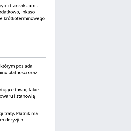
nymi transakcjami.
Dodatkowo, inkaso
nie krótkoterminowego
w którym posiada
minu płatności oraz
ujące towar, takie
 towaru i stanowią
i traty. Płatnik ma
m decyzji o