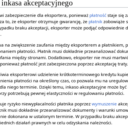
i inkasa akceptacyjnego
wi zabezpieczenie dla eksportera, ponieważ
płatność
staje się 
cza to, że eksporter otrzymuje gwarancję, że
płatnik
zobowiąże s
ypadku braku akceptacji, eksporter może podjąć odpowiednie 
i
.
wa na zwiększenie zaufania między eksporterem a płatnikiem
konaniem płatności. Płatnik musi dokładnie przeanalizować dok
fania między stronami. Dodatkowo, eksporter nie musi martwić
 ponieważ płatność jest zabezpieczona poprzez akceptację traty
iwia eksporterowi udzielenie krótkoterminowego kredytu kupie
nienia płatności na określony czas, co pozwala mu na uregulo
a niego terminie. Dzięki temu, inkaso akceptacyjne może być
tórzy potrzebują pewnej elastyczności w regulowaniu płatności.
uje ryzyko niewypłacalności płatnika poprzez
wymuszenie
akcep
tnik musi dokładnie przeanalizować dokumenty i warunki umow
anie dokonana w ustalonym terminie. W przypadku braku akcept
ednich działań prawnych w celu odzyskania należności.