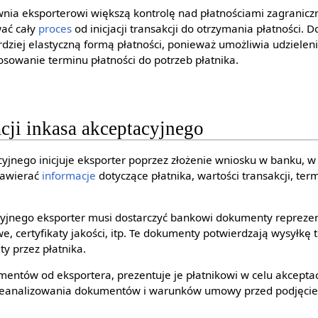
nia eksporterowi większą kontrolę nad płatnościami zagranicz
ać cały
proces
od inicjacji transakcji do otrzymania płatności. 
dziej elastyczną formą płatności, ponieważ umożliwia udziele
osowanie terminu płatności do potrzeb płatnika.
acji inkasa akceptacyjnego
cyjnego inicjuje eksporter poprzez złożenie wniosku w banku, 
zawierać
informacje
dotyczące płatnika, wartości transakcji, ter
yjnego eksporter musi dostarczyć bankowi dokumenty reprezent
owe, certyfikaty jakości, itp. Te dokumenty potwierdzają wysyłkę
ty przez płatnika.
ntów od eksportera, prezentuje je płatnikowi w celu akceptacj
zeanalizowania dokumentów i warunków umowy przed podjęcie