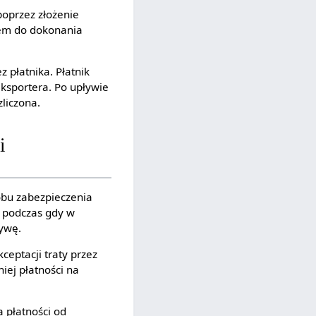
poprzez złożenie
iem do dokonania
 płatnika. Płatnik
eksportera. Po upływie
zliczona.
i
obu zabezpieczenia
a, podczas gdy w
tywę.
eptacji traty przez
iej płatności na
 płatności od