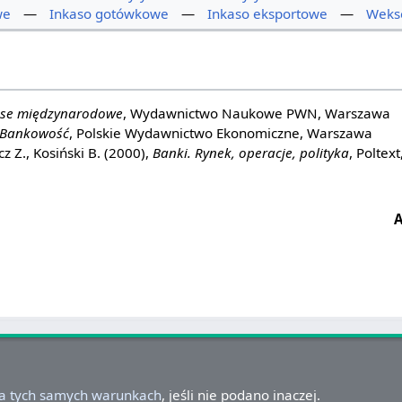
we
—
Inkaso gotówkowe
—
Inkaso eksportowe
—
Weks
nse międzynarodowe
, Wydawnictwo Naukowe PWN, Warszawa
Bankowość
, Polskie Wydawnictwo Ekonomiczne, Warszawa
z Z., Kosiński B. (2000),
Banki. Rynek, operacje, polityka
, Poltex
A
na tych samych warunkach
, jeśli nie podano inaczej.