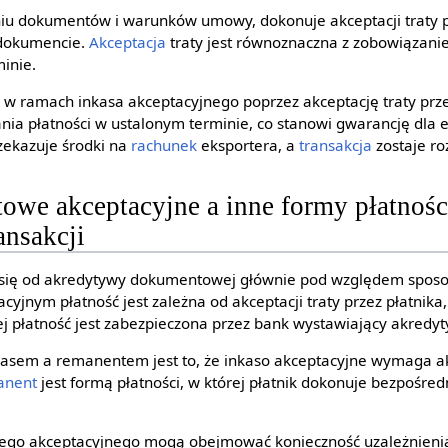
niu dokumentów i warunków umowy, dokonuje akceptacji traty 
dokumencie.
Akceptacja
traty jest równoznaczna z zobowiązan
minie.
 w ramach inkasa akceptacyjnego poprzez akceptację traty przez
nia płatności w ustalonym terminie, co stanowi gwarancję dla 
rzekazuje środki na
rachunek
eksportera, a
transakcja
zostaje ro
owe akceptacyjne a inne formy płatnośc
ansakcji
i się od akredytywy dokumentowej głównie pod względem spos
acyjnym płatność jest zależna od akceptacji traty przez płatnik
 płatność jest zabezpieczona przez bank wystawiający akredy
asem a remanentem jest to, że inkaso akceptacyjne wymaga akc
anent
jest formą płatności, w której płatnik dokonuje bezpośredn
go akceptacyjnego mogą obejmować konieczność uzależnienia