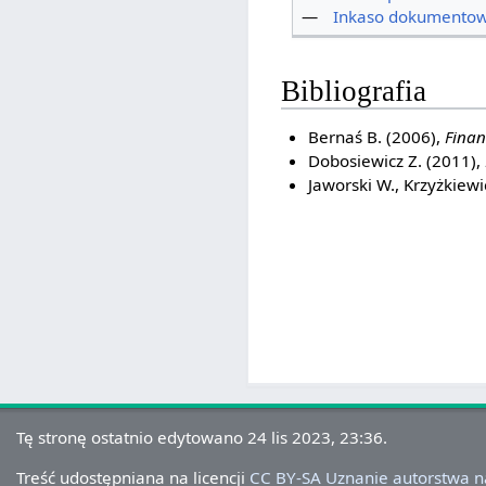
—
Inkaso dokumento
Bibliografia
Bernaś B. (2006),
Fina
Dobosiewicz Z. (2011),
Jaworski W., Krzyżkiewic
Tę stronę ostatnio edytowano 24 lis 2023, 23:36.
Treść udostępniana na licencji
CC BY-SA Uznanie autorstwa 