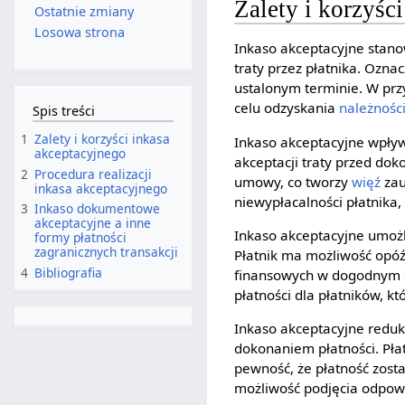
Zalety i korzyśc
Ostatnie zmiany
Losowa strona
Inkaso akceptacyjne stano
traty przez płatnika. Ozna
ustalonym terminie. W prz
celu odzyskania
należnośc
Spis treści
1
Zalety i korzyści inkasa
Inkaso akceptacyjne wpły
akceptacyjnego
akceptacji traty przed do
2
Procedura realizacji
umowy, co tworzy
więź
zau
inkasa akceptacyjnego
niewypłacalności płatnika,
3
Inkaso dokumentowe
akceptacyjne a inne
Inkaso akceptacyjne umożl
formy płatności
zagranicznych transakcji
Płatnik ma możliwość opóź
4
Bibliografia
finansowych w dogodnym dl
płatności dla płatników, k
Inkaso akceptacyjne reduk
dokonaniem płatności. Pła
pewność, że płatność zost
możliwość podjęcia odpowi