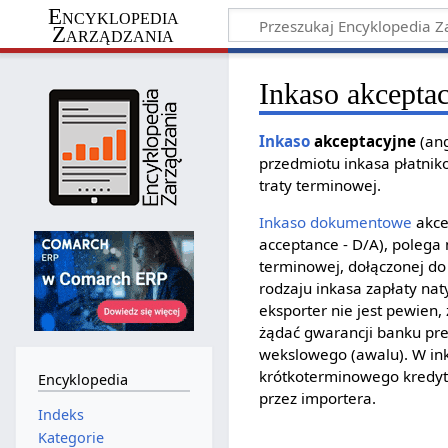
Encyklopedia
Zarządzania
Inkaso akcepta
Inkaso
akceptacyjne
(an
przedmiotu inkasa płatnik
traty terminowej.
Inkaso dokumentowe
akce
acceptance - D/A), poleg
terminowej, dołączonej do
rodzaju inkasa zapłaty na
eksporter nie jest pewien,
żądać gwarancji banku pr
wekslowego (awalu). W in
krótkoterminowego kredyt
Encyklopedia
przez importera.
Indeks
Kategorie