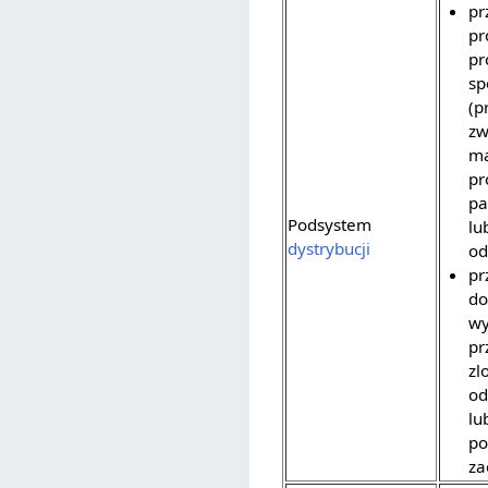
pr
pr
pr
sp
(p
zw
ma
pr
pa
Podsystem
lu
dystrybucji
od
pr
do
wy
pr
zl
od
lu
po
za