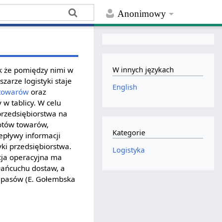
Anonimowy
ak że pomiędzy nimi w
W innych językach
zarze logistyki staje
English
towarów
oraz
 w tablicy. W celu
przedsiębiorstwa na
tów towarów,
Kategorie
pływy informacji
ki przedsiębiorstwa.
Logistyka
cja operacyjna ma
łańcuchu dostaw, a
apasów (E. Gołembska