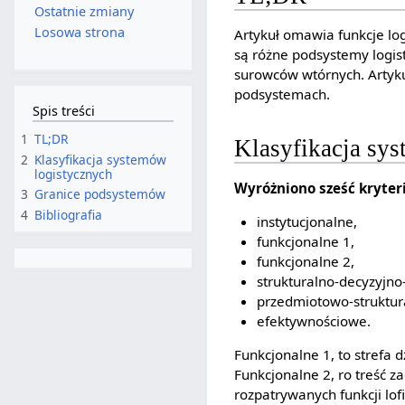
Ostatnie zmiany
Losowa strona
Artykuł omawia funkcje log
są różne podsystemy logist
surowców wtórnych. Artyku
podsystemach.
Spis treści
1
TL;DR
Klasyfikacja sy
2
Klasyfikacja systemów
logistycznych
Wyróżniono sześć kryteri
3
Granice podsystemów
4
Bibliografia
instytucjonalne,
funkcjonalne 1,
funkcjonalne 2,
strukturalno-decyzyjno
przedmiotowo-struktur
efektywnościowe.
Funkcjonalne 1, to strefa 
Funkcjonalne 2, ro treść z
rozpatrywanych funkcji lof