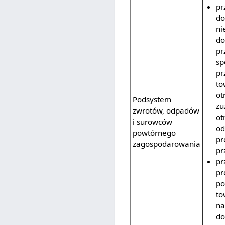
pr
do
ni
do
pr
sp
pr
to
ot
Podsystem
zu
zwrotów, odpadów
ot
i surowców
od
powtórnego
pr
zagospodarowania
pr
pr
pr
po
to
na
do