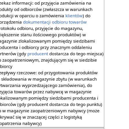
zekaz informacji: od przyjęcia zamówienia na
odukty od odbiorców (zwłaszcza w warunkach
odukcji w oparciu o zamówienia
klientów
) do
orządzenia
dokumentacji odbioru towarów
rotokołu odbioru, przyjęcie do magazynu,
iększenie stanu ilościowego produktów) w
gazynie zlokalizowanym pomiędzy siedzibami
oducenta i odbiorcy przy znacznym oddaleniu
rtnerów (gdy
producent
dostarcza do tego miejsca)
b zaopatrzeniowym, znajdującym się w siedzibie
biorcy
zepływy rzeczowe: od przygotowania produktów
 składowania w magazynie zbytu (w warunkach
twarzania wyprzedzającego zamówienia), do
zyjęcia towarów przez nabywcę w magazynie
okalizowanym pomiędzy siedzibami producenta i
biorców (gdy producent dostarcza do tego punktu)
b w magazynie zaopatrzeniowym nabywcy (może
krywać się w znaczącej części z logistyką
opatrzenia nabywcy)