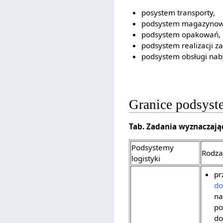
posystem transporty,
podsystem magazynow
podsystem opakowań,
podsystem realizacji z
podsystem obsługi na
Granice podsys
Tab. Zadania wyznaczają
Podsystemy
Rodza
logistyki
pr
do
n
po
do