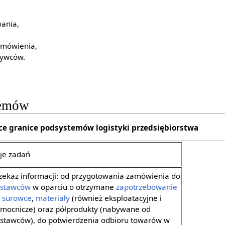
ania,
amówienia,
bywców.
temów
ce granice podsystemów logistyki przedsiębiorstwa
je zadań
zekaz informacji: od przygotowania zamówienia do
stawców
w oparciu o otrzymane
zapotrzebowanie
a
surowce
,
materiały
(również eksploatacyjne i
mocnicze) oraz półprodukty (nabywane od
stawców), do potwierdzenia odbioru towarów w