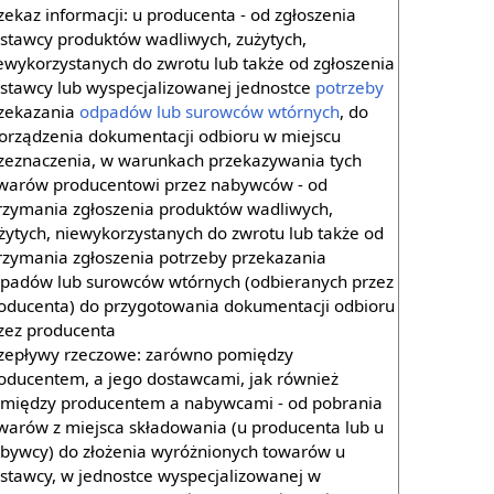
zekaz informacji: u producenta - od zgłoszenia
stawcy produktów wadliwych, zużytych,
ewykorzystanych do zwrotu lub także od zgłoszenia
stawcy lub wyspecjalizowanej jednostce
potrzeby
zekazania
odpadów lub surowców wtórnych
, do
orządzenia dokumentacji odbioru w miejscu
zeznaczenia, w warunkach przekazywania tych
warów producentowi przez nabywców - od
rzymania zgłoszenia produktów wadliwych,
żytych, niewykorzystanych do zwrotu lub także od
rzymania zgłoszenia potrzeby przekazania
padów lub surowców wtórnych (odbieranych przez
oducenta) do przygotowania dokumentacji odbioru
zez producenta
zepływy rzeczowe: zarówno pomiędzy
oducentem, a jego dostawcami, jak również
między producentem a nabywcami - od pobrania
warów z miejsca składowania (u producenta lub u
bywcy) do złożenia wyróżnionych towarów u
stawcy, w jednostce wyspecjalizowanej w