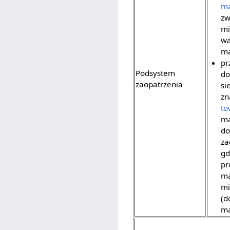
ma
zw
mi
wa
ma
pr
Podsystem
do
zaopatrzenia
si
zn
to
ma
do
za
gd
pr
ma
mi
(d
ma