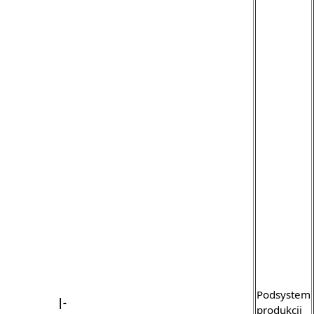
Podsystem
|-
produkcji