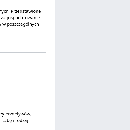
znych. Przedstawione
y i zagospodarowanie
ów w poszczególnych
fazy przepływów).
iczbę i rodzaj