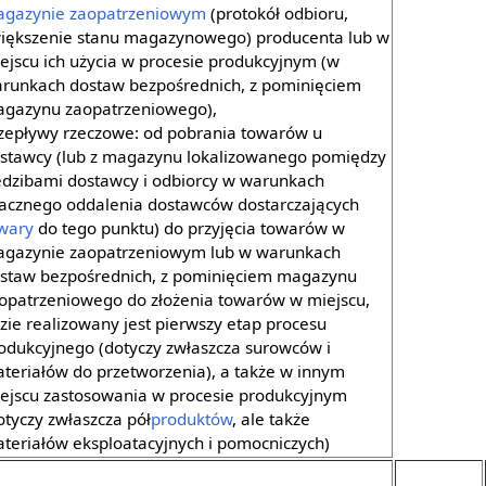
gazynie zaopatrzeniowym
(protokół odbioru,
iększenie stanu magazynowego) producenta lub w
ejscu ich użycia w procesie produkcyjnym (w
runkach dostaw bezpośrednich, z pominięciem
gazynu zaopatrzeniowego),
zepływy rzeczowe: od pobrania towarów u
stawcy (lub z magazynu lokalizowanego pomiędzy
edzibami dostawcy i odbiorcy w warunkach
acznego oddalenia dostawców dostarczających
wary
do tego punktu) do przyjęcia towarów w
gazynie zaopatrzeniowym lub w warunkach
staw bezpośrednich, z pominięciem magazynu
opatrzeniowego do złożenia towarów w miejscu,
zie realizowany jest pierwszy etap procesu
odukcyjnego (dotyczy zwłaszcza surowców i
teriałów do przetworzenia), a także w innym
ejscu zastosowania w procesie produkcyjnym
otyczy zwłaszcza pół
produktów
, ale także
teriałów eksploatacyjnych i pomocniczych)