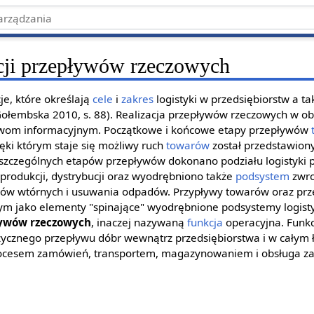
acji przepływów rzeczowych
je, które określają
cele
i
zakres
logistyki w przedsiębiorstw a t
ołembska 2010, s. 88). Realizacja przepływów rzeczowych w obs
ływom informacyjnym. Początkowe i końcowe etapy przepływów
ęki którym staje się możliwy ruch
towarów
został przedstawiony
szczególnych etapów przepływów dokonano podziału logistyki 
produkcji, dystrybucji oraz wyodrębniono także
podsystem
zwro
w wtórnych i usuwania odpadów. Przypływy towarów oraz prze
m jako elementy "spinające" wyodrębnione podsystemy logisty
pływów rzeczowych
, inaczej nazywaną
funkcja
operacyjna. Funk
ycznego przepływu dóbr wewnątrz przedsiębiorstwa i w całym 
rocesem zamówień, transportem, magazynowaniem i obsługa z