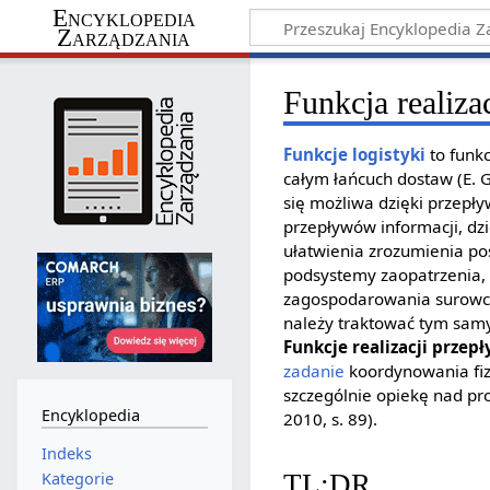
Encyklopedia
Zarządzania
Funkcja realiz
Funkcje logistyki
to funkc
całym łańcuch dostaw (E. G
się możliwa dzięki przep
przepływów informacji, dzi
ułatwienia zrozumienia po
podsystemy zaopatrzenia, 
zagospodarowania surowcó
należy traktować tym samy
Funkcje realizacji prze
zadanie
koordynowania fiz
szczególnie opiekę nad p
Encyklopedia
2010, s. 89).
Indeks
Kategorie
TL;DR