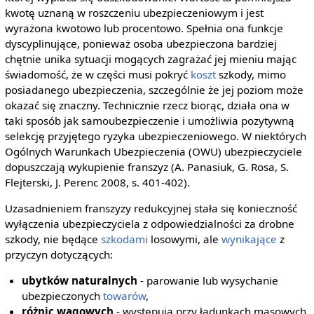
kwotę uznaną w roszczeniu ubezpieczeniowym i jest
wyrażona kwotowo lub procentowo. Spełnia ona funkcje
dyscyplinujące, ponieważ osoba ubezpieczona bardziej
chętnie unika sytuacji mogących zagrażać jej mieniu mając
świadomość, że w części musi pokryć
koszt
szkody, mimo
posiadanego ubezpieczenia, szczególnie że jej poziom może
okazać się znaczny. Technicznie rzecz biorąc, działa ona w
taki sposób jak samoubezpieczenie i umożliwia pozytywną
selekcję przyjętego ryzyka ubezpieczeniowego. W niektórych
Ogólnych Warunkach Ubezpieczenia (OWU) ubezpieczyciele
dopuszczają wykupienie franszyz (A. Panasiuk, G. Rosa, S.
Flejterski, J. Perenc 2008, s. 401-402).
Uzasadnieniem franszyzy redukcyjnej stała się konieczność
wyłączenia ubezpieczyciela z odpowiedzialności za drobne
szkody, nie będące
szkodami
losowymi, ale
wynikające
z
przyczyn dotyczących:
ubytków naturalnych
- parowanie lub wysychanie
ubezpieczonych
towarów
,
różnic wagowych
- występują przy ładunkach masowych.