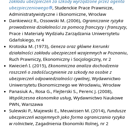
zakładu ubezpieczeń za szkody wyrządzone przez agenta
ubezpieczeniowego
, Studenckie Prace Prawnicze,
Administratywistyczne i Ekonomiczne, Wrocław
Dankiewicz R., Ossowski M. (2006),
Ograniczanie ryzyka
prowadzenia działalności za pomocą franczyzy i franszyzy
,
Prace i Materiały Wydziału Zarządzania Uniwersytetu
Gdańskiego, nr 4
Krotoska M. (1973),
Geneza oraz główne kierunki
działalności zakładu ubezpieczeń wzajemnych w Poznaniu
,
Ruch Prawniczy, Ekonomiczny i Socjologiczny, nr 2
Kwiecień I. (2015),
Ekonomiczna analiza dochodzenia
roszczeń o zadośćuczynienie za szkody na osobie z
ubezpieczeń odpowiedzialności cywilnej
, Wydawnictwo
Uniwersytetu Ekonomicznego we Wrocławiu, Wrocław
Panasiuk A., Rosa G., Flejterski S., Perenc J. (2008),
Współczesna ekonomika usług
, Wydawnictwo Naukowe
PWN, Warszawa
Sulewski P., Majewski E., Meuwissen M. (2014),
Fundusze
ubezpieczeń wzajemnych jako forma ograniczania ryzyka
w rolnictwie
, Zagadnienia Ekonomiki Rolnej, nr 2