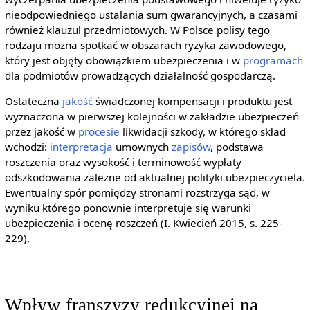
nieodpowiedniego ustalania sum gwarancyjnych, a czasami
również klauzul przedmiotowych. W Polsce polisy tego
rodzaju można spotkać w obszarach ryzyka zawodowego,
który jest objęty obowiązkiem ubezpieczenia i w
programach
dla podmiotów prowadzących działalność gospodarczą.
Ostateczna
jakość
świadczonej kompensacji i produktu jest
wyznaczona w pierwszej kolejności w zakładzie ubezpieczeń
przez jakość w
procesie
likwidacji szkody, w którego skład
wchodzi:
interpretacja
umownych
zapisów
, podstawa
roszczenia oraz wysokość i terminowość wypłaty
odszkodowania zależne od aktualnej polityki ubezpieczyciela.
Ewentualny spór pomiędzy stronami rozstrzyga sąd, w
wyniku którego ponownie interpretuje się warunki
ubezpieczenia i ocenę roszczeń (I. Kwiecień 2015, s. 225-
229).
Wpływ franszyzy redukcyjnej na