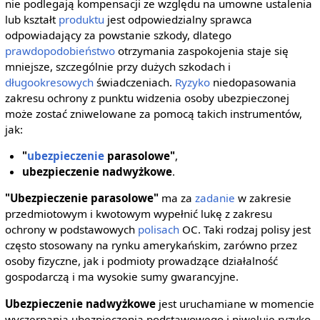
nie podlegają kompensacji ze względu na umowne ustalenia
lub kształt
produktu
jest odpowiedzialny sprawca
odpowiadający za powstanie szkody, dlatego
prawdopodobieństwo
otrzymania zaspokojenia staje się
mniejsze, szczególnie przy dużych szkodach i
długookresowych
świadczeniach.
Ryzyko
niedopasowania
zakresu ochrony z punktu widzenia osoby ubezpieczonej
może zostać zniwelowane za pomocą takich instrumentów,
jak:
"
ubezpieczenie
parasolowe"
,
ubezpieczenie nadwyżkowe
.
"Ubezpieczenie parasolowe"
ma za
zadanie
w zakresie
przedmiotowym i kwotowym wypełnić lukę z zakresu
ochrony w podstawowych
polisach
OC. Taki rodzaj polisy jest
często stosowany na rynku amerykańskim, zarówno przez
osoby fizyczne, jak i podmioty prowadzące działalność
gospodarczą i ma wysokie sumy gwarancyjne.
Ubezpieczenie nadwyżkowe
jest uruchamiane w momencie
wyczerpania ubezpieczenia podstawowego i niweluje ryzyko