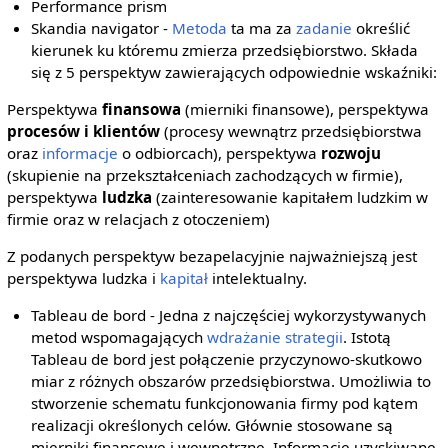
Performance prism
Skandia navigator -
Metoda
ta ma za
zadanie
określić
kierunek ku któremu zmierza przedsiębiorstwo. Składa
się z 5 perspektyw zawierających odpowiednie wskaźniki:
Perspektywa
finansowa
(mierniki finansowe), perspektywa
procesów i klientów
(procesy wewnątrz przedsiębiorstwa
oraz
informacje
o odbiorcach), perspektywa
rozwoju
(skupienie na przekształceniach zachodzących w firmie),
perspektywa
ludzka
(zainteresowanie kapitałem ludzkim w
firmie oraz w relacjach z otoczeniem)
Z podanych perspektyw bezapelacyjnie najważniejszą jest
perspektywa ludzka i
kapitał
intelektualny.
Tableau de bord - Jedna z najczęściej wykorzystywanych
metod wspomagających
wdrażanie strategii
. Istotą
Tableau de bord jest połączenie przyczynowo-skutkowo
miar z różnych obszarów przedsiębiorstwa. Umożliwia to
stworzenie schematu funkcjonowania firmy pod kątem
realizacji określonych celów. Głównie stosowane są
mierniki finansowe i wewnętrzne. Informacje uzyskiwane