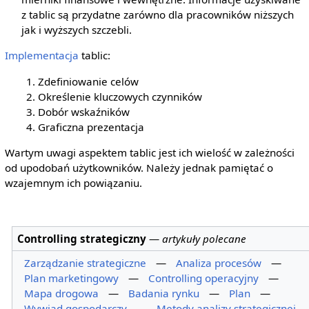
z tablic są przydatne zarówno dla pracowników niższych
jak i wyższych szczebli.
Implementacja
tablic:
Zdefiniowanie celów
Określenie kluczowych czynników
Dobór wskaźników
Graficzna prezentacja
Wartym uwagi aspektem tablic jest ich wielość w zależności
od upodobań użytkowników. Należy jednak pamiętać o
wzajemnym ich powiązaniu.
Controlling strategiczny
—
artykuły polecane
Zarządzanie strategiczne
—
Analiza procesów
—
Plan marketingowy
—
Controlling operacyjny
—
Mapa drogowa
—
Badania rynku
—
Plan
—
Wywiad gospodarczy
—
Metody analizy strategicznej