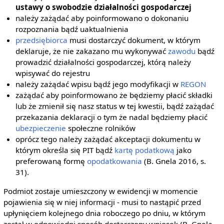
ustawy o swobodzie działalności gospodarczej
należy zażądać aby poinformowano o dokonaniu
rozpoznania bądź uaktualnienia
przedsiębiorca
musi dostarczyć dokument, w którym
deklaruje, że nie zakazano mu wykonywać
zawodu
bądź
prowadzić działalności gospodarczej, którą należy
wpisywać do rejestru
należy zażądać wpisu bądź jego modyfikacji w
REGON
zażądać aby poinformowano że będziemy płacić składki
lub że zmienił się nasz status w tej kwestii, bądź zażądać
przekazania deklaracji o tym że nadal będziemy płacić
ubezpieczenie
społeczne rolników
oprócz tego należy zażądać akceptacji dokumentu w
którym określa się PIT bądź
kartę podatkową
jako
preferowaną formę
opodatkowania
(B. Gnela 2016, s.
31).
Podmiot zostaje umieszczony w ewidencji w momencie
pojawienia się w niej informacji - musi to nastąpić przed
upłynięciem kolejnego dnia roboczego po dniu, w którym
został w odpowiedni sposób dostarczony wniosek (B. Gnela