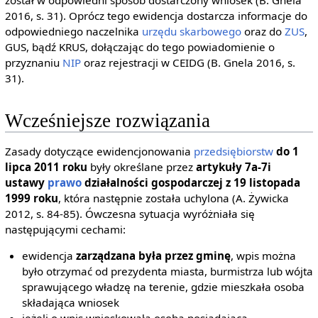
2016, s. 31). Oprócz tego ewidencja dostarcza informacje do
odpowiedniego naczelnika
urzędu skarbowego
oraz do
ZUS
,
GUS, bądź KRUS, dołączając do tego powiadomienie o
przyznaniu
NIP
oraz rejestracji w CEIDG (B. Gnela 2016, s.
31).
Wcześniejsze rozwiązania
Zasady dotyczące ewidencjonowania
przedsiębiorstw
do 1
lipca 2011 roku
były określane przez
artykuły 7a-7i
ustawy
prawo
działalności gospodarczej z 19 listopada
1999 roku
, która następnie została uchylona (A. Żywicka
2012, s. 84-85). Ówczesna sytuacja wyróżniała się
następującymi cechami:
ewidencja
zarządzana była przez gminę
, wpis można
było otrzymać od prezydenta miasta, burmistrza lub wójta
sprawującego władzę na terenie, gdzie mieszkała osoba
składająca wniosek