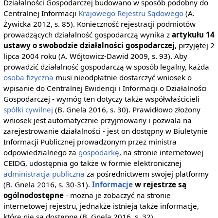
Działalności Gospodarczej budowano w sposób podobny do
Centralnej Informacji
Krajowego Rejestru Sądowego
(A.
Żywicka 2012, s. 85). Konieczność rejestracji podmiotów
prowadzących działalność gospodarczą wynika z
artykułu 14
ustawy o swobodzie działalności gospodarczej
, przyjętej 2
lipca 2004 roku (A. Wójtowicz-Dawid 2009, s. 93). Aby
prowadzić działalność gospodarczą w sposób legalny, każda
osoba fizyczna
musi nieodpłatnie dostarczyć wniosek o
wpisanie do Centralnej Ewidencji i Informacji o Działalności
Gospodarczej - wymóg ten dotyczy także współwłaścicieli
spółki cywilnej
(B. Gnela 2016, s. 30). Prawidłowo złożony
wniosek jest automatycznie przyjmowany i pozwala na
zarejestrowanie działalności - jest on dostępny w Biuletynie
Informacji Publicznej prowadzonym przez ministra
odpowiedzialnego za
gospodarkę
, na stronie internetowej
CEIDG, udostępnia go także w formie elektronicznej
administracja publiczna
za pośrednictwem swojej platformy
(B. Gnela 2016, s. 30-31).
Informacje
w rejestrze są
ogólnodostępne
- można je zobaczyć na stronie
internetowej rejestru, jednakże istnieją także informacje,
które nie są dostępne (B. Gnela 2016, s. 32).