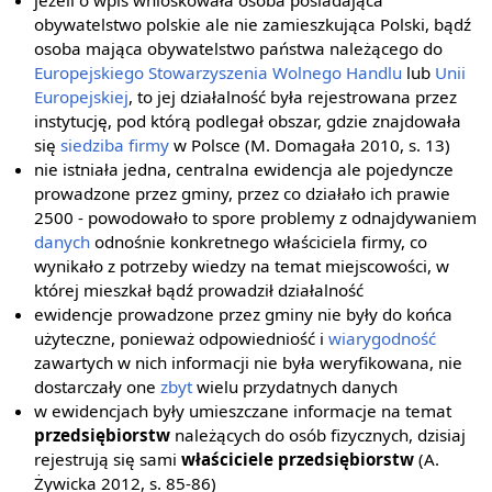
jeżeli o wpis wnioskowała osoba posiadająca
obywatelstwo polskie ale nie zamieszkująca Polski, bądź
osoba mająca obywatelstwo państwa należącego do
Europejskiego Stowarzyszenia Wolnego Handlu
lub
Unii
Europejskiej
, to jej działalność była rejestrowana przez
instytucję, pod którą podlegał obszar, gdzie znajdowała
się
siedziba firmy
w Polsce (M. Domagała 2010, s. 13)
nie istniała jedna, centralna ewidencja ale pojedyncze
prowadzone przez gminy, przez co działało ich prawie
2500 - powodowało to spore problemy z odnajdywaniem
danych
odnośnie konkretnego właściciela firmy, co
wynikało z potrzeby wiedzy na temat miejscowości, w
której mieszkał bądź prowadził działalność
ewidencje prowadzone przez gminy nie były do końca
użyteczne, ponieważ odpowiedniość i
wiarygodność
zawartych w nich informacji nie była weryfikowana, nie
dostarczały one
zbyt
wielu przydatnych danych
w ewidencjach były umieszczane informacje na temat
przedsiębiorstw
należących do osób fizycznych, dzisiaj
rejestrują się sami
właściciele przedsiębiorstw
(A.
Żywicka 2012, s. 85-86)