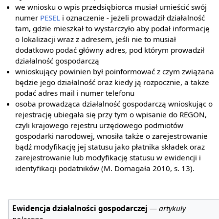
we wniosku o wpis przedsiębiorca musiał umieścić swój
numer
PESEL
i oznaczenie - jeżeli prowadził działalność
tam, gdzie mieszkał to wystarczyło aby podał informację
o lokalizacji wraz z adresem, jeśli nie to musiał
dodatkowo podać główny adres, pod którym prowadził
działalność gospodarczą
wnioskujący powinien był poinformować z czym związana
będzie jego działalność oraz kiedy ją rozpocznie, a także
podać adres mail i numer telefonu
osoba prowadząca działalność gospodarczą wnioskując o
rejestrację ubiegała się przy tym o wpisanie do REGON,
czyli krajowego rejestru urzędowego podmiotów
gospodarki narodowej, wnosiła także o zarejestrowanie
bądź modyfikację jej statusu jako płatnika składek oraz
zarejestrowanie lub modyfikację statusu w ewidencji i
identyfikacji podatników (M. Domagała 2010, s. 13).
Ewidencja działalności gospodarczej
—
artykuły
polecane