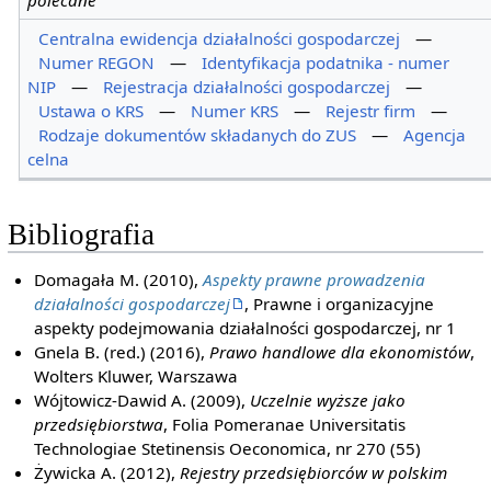
Centralna ewidencja działalności gospodarczej
—
Numer REGON
—
Identyfikacja podatnika - numer
NIP
—
Rejestracja działalności gospodarczej
—
Ustawa o KRS
—
Numer KRS
—
Rejestr firm
—
Rodzaje dokumentów składanych do ZUS
—
Agencja
celna
Bibliografia
Domagała M. (2010),
Aspekty prawne prowadzenia
działalności gospodarczej
, Prawne i organizacyjne
aspekty podejmowania działalności gospodarczej, nr 1
Gnela B. (red.) (2016),
Prawo handlowe dla ekonomistów
,
Wolters Kluwer, Warszawa
Wójtowicz-Dawid A. (2009),
Uczelnie wyższe jako
przedsiębiorstwa
, Folia Pomeranae Universitatis
Technologiae Stetinensis Oeconomica, nr 270 (55)
Żywicka A. (2012),
Rejestry przedsiębiorców w polskim