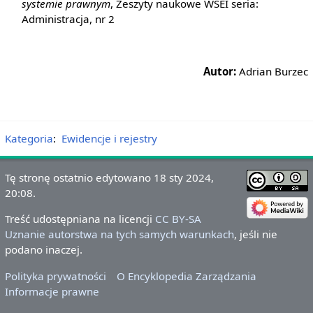
systemie prawnym
, Zeszyty naukowe WSEI seria:
Administracja, nr 2
Autor:
Adrian Burzec
Kategoria
:
Ewidencje i rejestry
Tę stronę ostatnio edytowano 18 sty 2024,
20:08.
Treść udostępniana na licencji
CC BY-SA
Uznanie autorstwa na tych samych warunkach
, jeśli nie
podano inaczej.
Polityka prywatności
O Encyklopedia Zarządzania
Informacje prawne